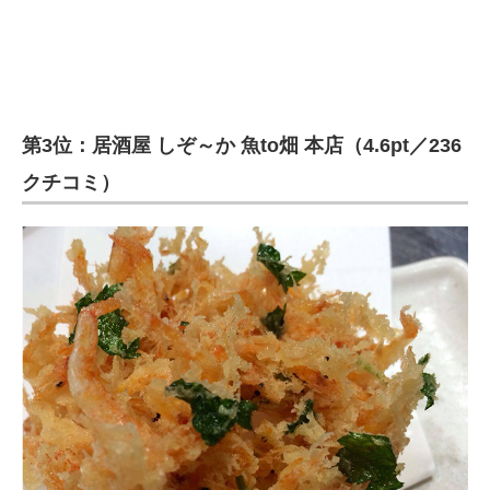
第3位：居酒屋 しぞ～か 魚to畑 本店（4.6pt／236
クチコミ）