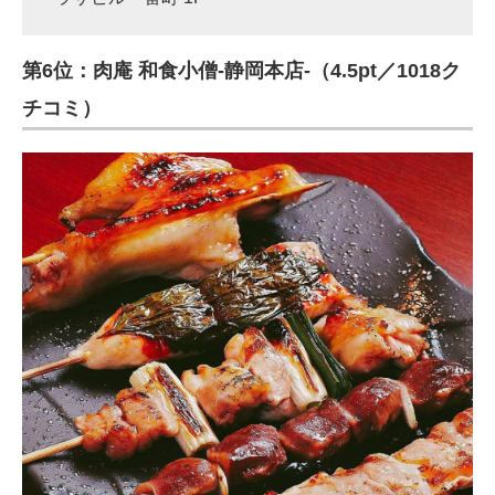
第6位：肉庵 和食小僧-静岡本店-（4.5pt／1018ク
チコミ）