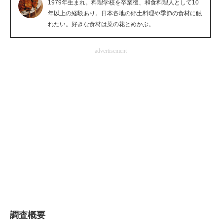
1979年生まれ。料理学校を卒業後、和食料理人として10
企業向けIT製品の総合サイト
年以上の経験あり。日本各地の郷土料理や季節の食材に触
れたい。好きな食材は菜の花とめかぶ。
IT製品の技術・比較・事例
advertisement
製造業のIT導入・活用を支援
モノづくり技術者専門サイト
エレクトロニクス専門サイト
電子設計の基本と応用
エネルギーの専門メディア
建設×テクノロジーの最前線
ちょっと気になるネットの話題
調査概要