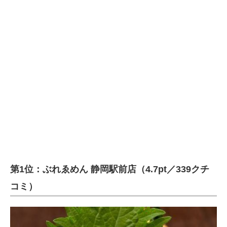
第1位：ぶれゑめん 静岡駅前店（4.7pt／339クチ
コミ）