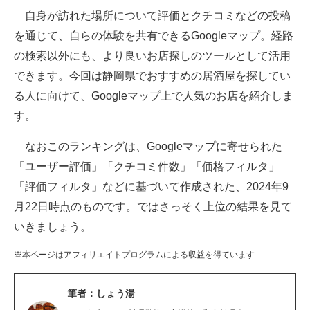
自身が訪れた場所について評価とクチコミなどの投稿
ITの今と未来を見通す
を通じて、自らの体験を共有できるGoogleマップ。経路
の検索以外にも、より良いお店探しのツールとして活用
スマホと通信の最新トレンド
できます。今回は静岡県でおすすめの居酒屋を探してい
進化するPCとデバイスの未来
る人に向けて、Googleマップ上で人気のお店を紹介しま
す。
好きが集まる 比べて選べる
なおこのランキングは、Googleマップに寄せられた
ビジネスと働き方のヒント
「ユーザー評価」「クチコミ件数」「価格フィルタ」
AI活用のいまが分かる
「評価フィルタ」などに基づいて作成された、2024年9
月22日時点のものです。ではさっそく上位の結果を見て
企業ITのトレンドを詳説
いきましょう。
経営リーダーのコミュニティ
※本ページはアフィリエイトプログラムによる収益を得ています
マーケ×ITの今がよく分かる
筆者：しょう湯
ITエンジニア向け専門サイト