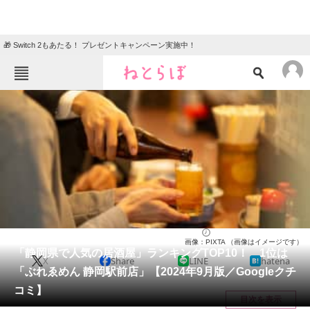
🎁 Switch 2もあたる！ プレゼントキャンペーン実施中！
ねとらぼメニュー
TOP
ニュース
エンタメ
クイズ
グルメ
地域
住まい
教育・育児
動物
リサーチ
静岡県
2024/09/22 15:30（公開）
画像：PIXTA （画像はイメージです）
会員記事
「静岡県で人気の居酒屋」ランキングTOP10！ 1位は
X
Share
LINE
hatena
「ぶれゑめん 静岡駅前店」【2024年9月版／Googleクチ
メディア
コミ】
目次を表示
注目記事を集めた総合ページ