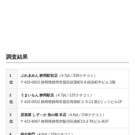
調査結果
1
ぶれゑめん 静岡駅前店
（4.7pt／339クチコミ）
位
〒420-0852 静岡県静岡市葵区紺屋町6-9 紺谷町中ビル 2階
2
うまいもん 静岡駅店
（4.7pt／125クチコミ）
位
〒420-0032 静岡県静岡市葵区両替町２-5-13 第2リッツビル1F
3
居酒屋 しぞ～か 魚to畑 本店
（4.6pt／236クチコミ）
位
〒422-8067 静岡県静岡市駿河区南町13-3 TKビル B1F
4
柿右衛門
（4.6pt／229クチコミ）