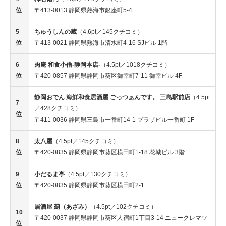
位
〒413-0013 静岡県熱海市銀座町5-4
5
ちゅうしんの蔵
（4.6pt／145クチコミ）
位
〒413-0021 静岡県熱海市清水町4-16 SJビル 1階
6
肉庵 和食小僧-静岡本店-
（4.5pt／1018クチコミ）
位
〒420-0857 静岡県静岡市葵区御幸町7-11 御幸ビル 4F
静岡おでん 海鮮和食居酒屋 ごっつぁんです。 三島駅前店
（4.5pt
7
／428クチコミ）
位
〒411-0036 静岡県三島市一番町14-1 プラザビル一番町 1F
8
太八屋
（4.5pt／145クチコミ）
位
〒420-0835 静岡県静岡市葵区横田町1-18 花城ビル 3階
9
小だるま亭
（4.5pt／130クチコミ）
位
〒420-0835 静岡県静岡市葵区横田町2-1
居酒屋 薊（あざみ）
（4.5pt／102クチコミ）
10
〒420-0037 静岡県静岡市葵区人宿町1丁目3-14 ニュークレマツ
位