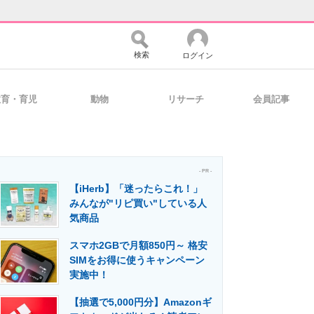
検索
ログイン
教育・育児
動物
リサーチ
会員記事
バイスの未来
好きが集まる 比べて選べる
- PR -
【iHerb】「迷ったらこれ！」
コミュニティ
マーケ×ITの今がよく分かる
みんなが"リピ買い"している人
気商品
スマホ2GBで月額850円～ 格安
・活用を支援
SIMをお得に使うキャンペーン
実施中！
【抽選で5,000円分】Amazonギ