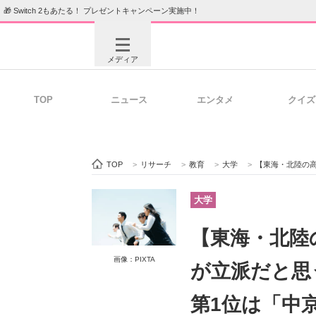
🎁 Switch 2もあたる！ プレゼントキャンペーン実施中！
メディア
TOP
ニュース
エンタメ
クイズ
注目記事を集めた総合ページ
ITの今
TOP
>
リサーチ
>
教育
>
大学
>
【東海・北陸の高校生が
ビジネスと働き方のヒント
AI活用
大学
【東海・北陸
ITエンジニア向け専門サイト
企業向けI
画像：PIXTA
が立派だと思
第1位は「中