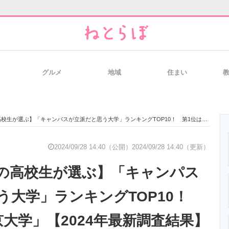
グルメ
地域
住まい
と未来を見通す
スマホと通信の最新トレンド
進化するPCとデ
選ぶ】「キャンパスが立派だと思う大学」ランキングTOP10！ 第1位は「中京大学」【2024年最新調査結果】
のいまが分かる
企業ITのトレンドを詳説
経営リーダーの
2024/09/28 14:40（公開）
2024/09/28 14:40（更新）
の高校生が選ぶ】「キャンパス
T製品の総合サイト
IT製品の技術・比較・事例
製造業のIT導入
う大学」ランキングTOP10！
京大学」【2024年最新調査結果】