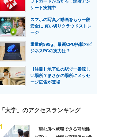
フトカードが当たる！読者アン
門メディア
建設×テクノロジーの最前線
ケート実施中
スマホの写真／動画をもう一段
安全に 買い切りクラウドストレ
ージ
重量約999g、最新CPU搭載のビ
ジネスPCの実力は？
【注目】地下鉄の駅で一番涼し
い場所？まさかの場所にメッセ
ージ広告が登場
「大学」のアクセスランキング
1
「望む所へ就職できる可能性