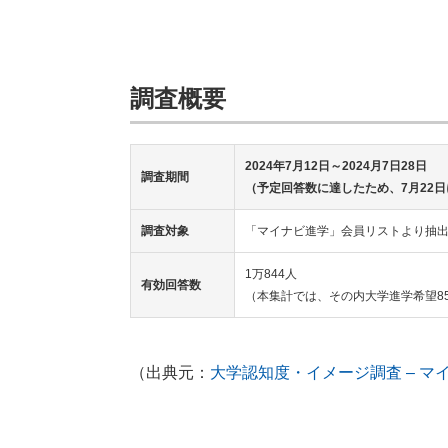
調査概要
2024年7月12日～2024月7日28日
調査期間
（予定回答数に達したため、7月22
調査対象
「マイナビ進学」会員リストより抽出し
1万844人
有効回答数
（本集計では、その内大学進学希望8
（出典元：
大学認知度・イメージ調査 – マ