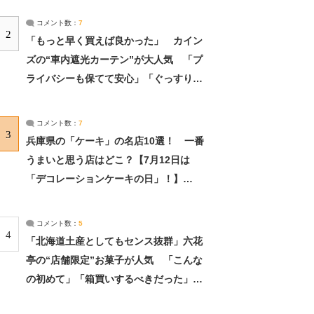
コメント数：
7
2
「もっと早く買えば良かった」 カイン
ズの“車内遮光カーテン”が大人気 「プ
ライバシーも保てて安心」「ぐっすり眠
れました」（2/2） | ライフ ねとらぼリ
サーチ：2ページ目
コメント数：
7
3
兵庫県の「ケーキ」の名店10選！ 一番
うまいと思う店はどこ？【7月12日は
「デコレーションケーキの日」！】
（2/4） | 兵庫県 ねとらぼリサーチ：2ペ
ージ目
コメント数：
5
4
「北海道土産としてもセンス抜群」六花
亭の“店舗限定”お菓子が人気 「こんな
の初めて」「箱買いするべきだった」
（1/2） | 北海道 ねとらぼリサーチ