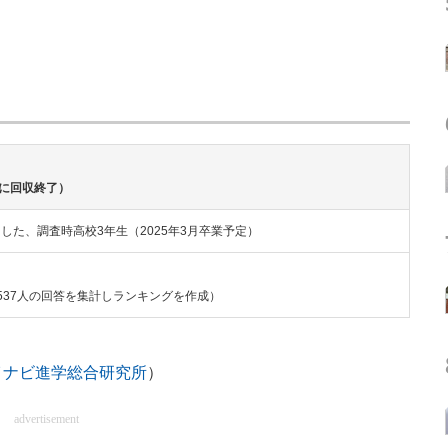
日に回収終了）
た、調査時高校3年生（2025年3月卒業予定）
537人の回答を集計しランキングを作成）
イナビ進学総合研究所
）
advertisement