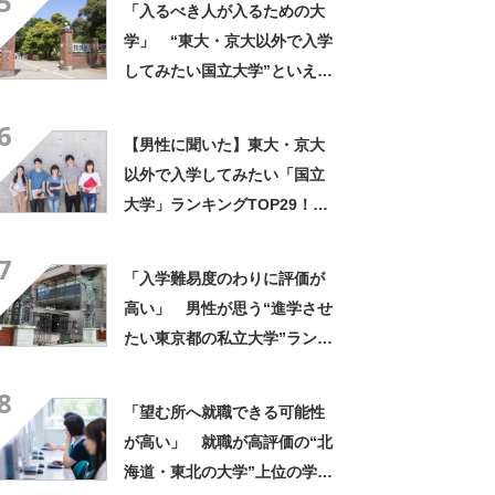
5
「入るべき人が入るための大
る大学の中で一二を争うレベ
学」 “東大・京大以外で入学
ルの先端設備」の声
してみたい国立大学”といえ
ば？ 女性が選ぶ上位に「徹
6
底的に学べる」「世の中にあ
【男性に聞いた】東大・京大
る大学の中で一二を争うレベ
以外で入学してみたい「国立
ルの先端設備」の声
大学」ランキングTOP29！
第1位は「一橋大学」【2026
7
年最新調査結果】
「入学難易度のわりに評価が
高い」 男性が思う“進学させ
たい東京都の私立大学”ランキ
ング上位に学生の声！「クラ
8
スの人と仲良くなりやすい」
「望む所へ就職できる可能性
「他大学にない学科も」
が高い」 就職が高評価の“北
海道・東北の大学”上位の学校