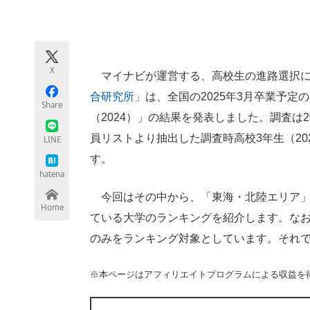
モノづくり技術者専門サイト
エレクトロ
X
マイナビが運営する、高校生の進路選択に
ちょっと気になるネットの話題
合研究所
」は、全国の2025年3月卒業予
Share
（2024）」の結果を発表しました。調査は2
員リストより抽出した調査時高校3年生（20
LINE
す。
hatena
今回はその中から、「東海・北陸エリア」
Home
ている大学のランキングを紹介します。な
のみをランキング対象としています。それ
※本ページはアフィリエイトプログラムによる収益を