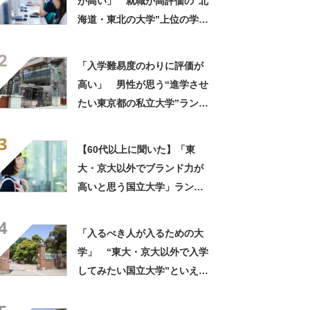
が高い」 就職が高評価の“北
海道・東北の大学”上位の学校
に→「どこの学校よりも真
2
剣」「1年目から専門的な知識
「入学難易度のわりに評価が
を得られる」の声
高い」 男性が思う“進学させ
たい東京都の私立大学”ランキ
ング上位に学生の声！「クラ
3
スの人と仲良くなりやすい」
【60代以上に聞いた】「東
「他大学にない学科も」
大・京大以外でブランド力が
高いと思う国立大学」ランキ
ングTOP25！ 第1位は「一
4
橋大学」【2026年最新調査結
「入るべき人が入るための大
果】
学」 “東大・京大以外で入学
してみたい国立大学”といえ
ば？ 女性が選ぶ上位に「徹
底的に学べる」「世の中にあ