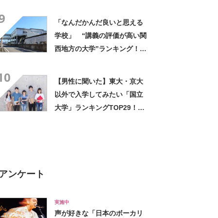
に→「どこの学校よりも真
9
剣」「1年目から専門的な知識
「なんだかんだ良いと思える
を得られる」の声
学校」 “講義の評価が高い関
西地方の大学”ランキング！
上位には「緻密にカリキュラ
10
ムが組まれている」「優しい
【男性に聞いた】東大・京大
先生が多い」の声
以外で入学してみたい「国立
大学」ランキングTOP29！
第1位は「一橋大学」【2026
年最新調査結果】
アンケート
実施中
声が好きな「日本のボーカリ