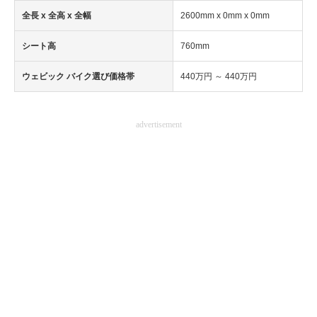
全長 x 全高 x 全幅
2600mm x 0mm x 0mm
企業向けIT製品の総合サイト
シート高
760mm
IT製品の技術・比較・事例
ウェビック バイク選び価格帯
440万円 ～ 440万円
製造業のIT導入・活用を支援
モノづくり技術者専門サイト
advertisement
エレクトロニクス専門サイト
電子設計の基本と応用
エネルギーの専門メディア
建設×テクノロジーの最前線
ちょっと気になるネットの話題