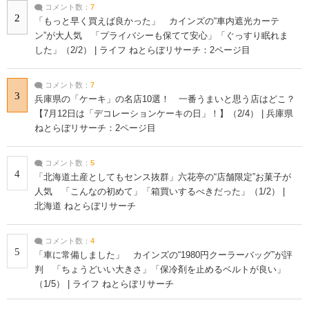
コメント数：
7
2
「もっと早く買えば良かった」 カインズの“車内遮光カーテ
ン”が大人気 「プライバシーも保てて安心」「ぐっすり眠れま
した」（2/2） | ライフ ねとらぼリサーチ：2ページ目
コメント数：
7
3
兵庫県の「ケーキ」の名店10選！ 一番うまいと思う店はどこ？
【7月12日は「デコレーションケーキの日」！】（2/4） | 兵庫県
ねとらぼリサーチ：2ページ目
コメント数：
5
4
「北海道土産としてもセンス抜群」六花亭の“店舗限定”お菓子が
人気 「こんなの初めて」「箱買いするべきだった」（1/2） |
北海道 ねとらぼリサーチ
コメント数：
4
5
「車に常備しました」 カインズの“1980円クーラーバッグ”が評
判 「ちょうどいい大きさ」「保冷剤を止めるベルトが良い」
（1/5） | ライフ ねとらぼリサーチ