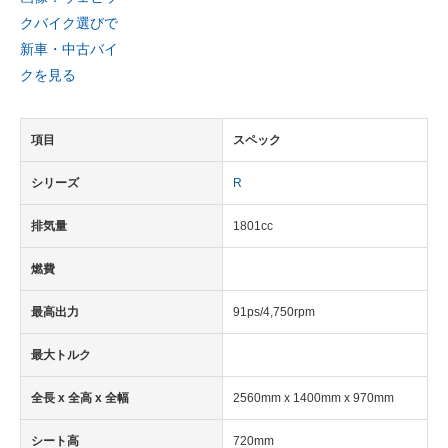
クバイク選びで
新車・中古バイ
クを見る
項目
スペック
シリーズ
R
排気量
1801cc
燃費
最高出力
91ps/4,750rpm
最大トルク
全長 x 全高 x 全幅
2560mm x 1400mm x 970mm
シート高
720mm