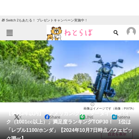
🎁 Switch 2もあたる！ プレゼントキャンペーン実施中！
ねとらぼメニュー
TOP
ニュース
エンタメ
クイズ
グルメ
地域
住まい
教育・育児
動物
リサーチ
バイク
2024/10/17 11:55（公開）
画像はイメージです（画像：PIXTA）
会員記事
【発売3年以内】「アメリカン/クルーザータイプのバイ
X
Share
LINE
hatena
ク（1001cc以上）」満足度ランキングTOP30！ 1位は
メディア
「レブル1100/ホンダ」【2024年10月7日時点／ウェビッ
目次を表示
ク調べ】
注目記事を集めた総合ページ