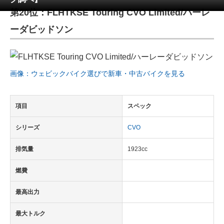
第20位：FLHTKSE Touring CVO Limited/ハーレ
ITの今と未来を見通す
ーダビッドソン
スマホと通信の最新トレンド
進化するPCとデバイスの未来
画像：ウェビックバイク選びで新車・中古バイクを見る
好きが集まる 比べて選べる
項目
スペック
ビジネスと働き方のヒント
シリーズ
CVO
AI活用のいまが分かる
排気量
1923cc
企業ITのトレンドを詳説
燃費
経営リーダーのコミュニティ
最高出力
マーケ×ITの今がよく分かる
最大トルク
ITエンジニア向け専門サイト