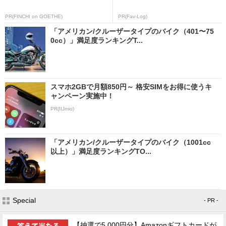
PR(FINCHI on GOETHE)
PR(Fav-Log)
「アメリカン/クルーザータイプのバイク（401〜75
0cc）」満足度ランキングT...
スマホ2GBで月額850円～ 格安SIMをお得に使うキ
ャンペーン実施中！
PR(IIJmio)
「アメリカン/クルーザータイプのバイク（1001cc
以上）」満足度ランキングTO...
Special
- PR -
【抽選で5,000円分】Amazonギフトカードが