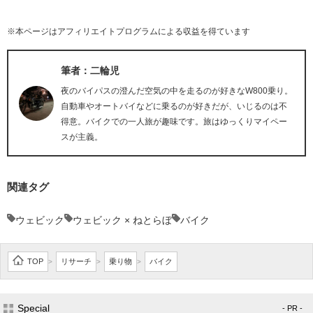
※本ページはアフィリエイトプログラムによる収益を得ています
筆者：二輪児
夜のバイパスの澄んだ空気の中を走るのが好きなW800乗り。
自動車やオートバイなどに乗るのが好きだが、いじるのは不
得意。バイクでの一人旅が趣味です。旅はゆっくりマイペー
スが主義。
関連タグ
ウェビック
ウェビック × ねとらぼ
バイク
TOP
リサーチ
乗り物
バイク
>
>
>
Special
- PR -