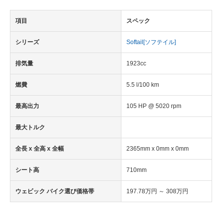
項目
スペック
シリーズ
Softail[ソフテイル]
排気量
1923cc
燃費
5.5 l/100 km
最高出力
105 HP @ 5020 rpm
最大トルク
全長 x 全高 x 全幅
2365mm x 0mm x 0mm
シート高
710mm
ウェビック バイク選び価格帯
197.78万円 ～ 308万円