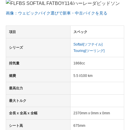
画像：ウェビックバイク選びで新車・中古バイクを見る
項目
スペック
Softail[ソフテイル]
シリーズ
Touring[ツーリング]
排気量
1868cc
燃費
5.5 l/100 km
最高出力
最大トルク
全長 x 全高 x 全幅
2370mm x 0mm x 0mm
シート高
675mm