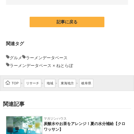
企業向けIT製品の総合サイト
IT製品の技術・比較・事例
記事に戻る
製造業のIT導入・活用を支援
関連タグ
モノづくり技術者専門サイト
グルメ
ラーメンデータベース
エレクトロニクス専門サイト
ラーメンデータベース × ねとらぼ
電子設計の基本と応用
TOP
リサーチ
地域
東海地方
岐阜県
>
>
>
>
エネルギーの専門メディア
建設×テクノロジーの最前線
関連記事
ちょっと気になるネットの話題
マガジンハウス
炭酸水やお茶をアレンジ！夏の水分補給【クロ
ワッサン】