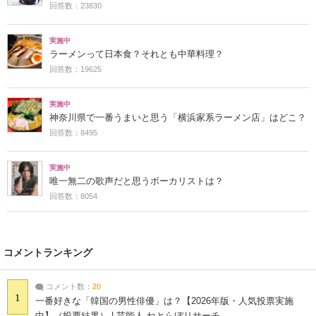
回答数：23830
実施中
ラーメンって日本食？それとも中華料理？
回答数：19625
実施中
神奈川県で一番うまいと思う「横浜家系ラーメン店」はどこ？
回答数：8495
実施中
唯一無二の歌声だと思うボーカリストは？
回答数：8054
コメントランキング
コメント数：
20
1
一番好きな「韓国の男性俳優」は？【2026年版・人気投票実施
中】（投票結果） | 芸能人 ねとらぼリサーチ