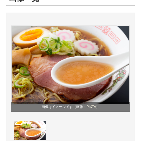
ITの今と未来を見通す
スマホと通信の最新トレンド
進化するPCとデバイスの未来
好きが集まる 比べて選べる
ビジネスと働き方のヒント
AI活用のいまが分かる
企業ITのトレンドを詳説
画像はイメージです（画像：
PIXTA
）
経営リーダーのコミュニティ
マーケ×ITの今がよく分かる
ITエンジニア向け専門サイト