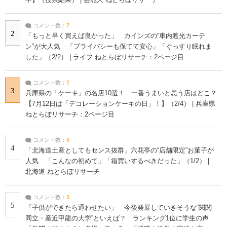
コメント数：
7
2
「もっと早く買えば良かった」 カインズの“車内遮光カーテ
ン”が大人気 「プライバシーも保てて安心」「ぐっすり眠れま
した」（2/2） | ライフ ねとらぼリサーチ：2ページ目
コメント数：
7
3
兵庫県の「ケーキ」の名店10選！ 一番うまいと思う店はどこ？
【7月12日は「デコレーションケーキの日」！】（2/4） | 兵庫県
ねとらぼリサーチ：2ページ目
コメント数：
5
4
「北海道土産としてもセンス抜群」六花亭の“店舗限定”お菓子が
人気 「こんなの初めて」「箱買いするべきだった」（1/2） |
北海道 ねとらぼリサーチ
コメント数：
3
5
「子供ができたら通わせたい」 今後発展していきそうな“関関
同立・産近甲龍の大学”といえば？ ランキング1位に学生の声