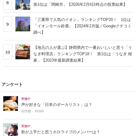
8
第1位は「岡崎市」【2026年2月6日時点の投票結果】
「三重県で人気のイオン」ランキングTOP20！ 1位は
9
「イオンモール鈴鹿」【2024年2月版／Googleクチコミ
調べ】
【地元の人が選ぶ】静岡県内で一番おいしいと思う「う
10
なぎ料理店」ランキングTOP18！ 第1位は「うなぎ 桜
家」【2023年最新調査結果】
アンケート
実施中
声が好きな「日本のボーカリスト」は？
回答数：49368
実施中
歌が上手だと思うホロライブのメンバーは？