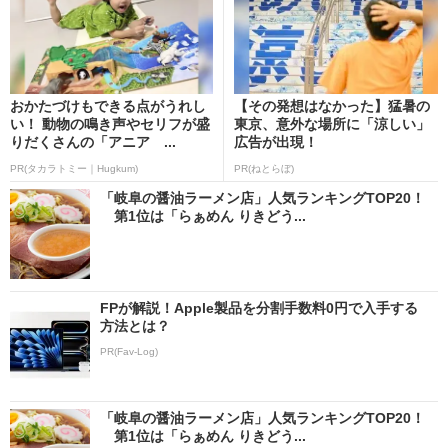
おかたづけもできる点がうれし
【その発想はなかった】猛暑の
い！ 動物の鳴き声やセリフが盛
東京、意外な場所に「涼しい」
りだくさんの「アニア ...
広告が出現！
PR(タカラトミー｜Hugkum)
PR(ねとらぼ)
「岐阜の醤油ラーメン店」人気ランキングTOP20！
第1位は「らぁめん りきどう...
FPが解説！Apple製品を分割手数料0円で入手する
方法とは？
PR(Fav-Log)
「岐阜の醤油ラーメン店」人気ランキングTOP20！
第1位は「らぁめん りきどう...