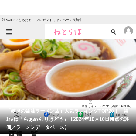
🎁 Switch 2もあたる！ プレゼントキャンペーン実施中！
ねとらぼメニュー
TOP
ニュース
エンタメ
クイズ
グルメ
地域
住まい
教育・育児
動物
リサーチ
岐阜県
2024/10/10 19:15（公開）
画像はイメージです（画像：PIXTA）
会員記事
「岐阜の醤油ラーメン店」人気ランキングTOP20！ 第
X
Share
LINE
hatena
1位は「らぁめん りきどう」【2024年10月10日時点の評
メディア
価／ラーメンデータベース】
画像一覧
注目記事を集めた総合ページ