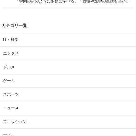
「学問の街のように多様に学べる」「就職や進学の実績も高い」
| 大学 ねとらぼリサーチ
カテゴリ一覧
IT・科学
エンタメ
グルメ
ゲーム
スポーツ
ニュース
ファッション
ホビー