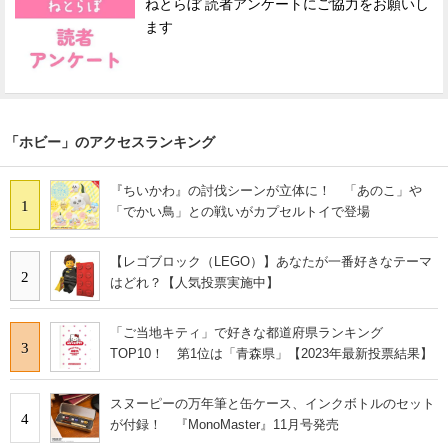
ねとらぼ 読者アンケートにご協力をお願いし
ます
「ホビー」のアクセスランキング
『ちいかわ』の討伐シーンが立体に！ 「あのこ」や
1
「でかい鳥」との戦いがカプセルトイで登場
【レゴブロック（LEGO）】あなたが一番好きなテーマ
2
はどれ？【人気投票実施中】
「ご当地キティ」で好きな都道府県ランキング
3
TOP10！ 第1位は「青森県」【2023年最新投票結果】
スヌーピーの万年筆と缶ケース、インクボトルのセット
4
が付録！ 『MonoMaster』11月号発売