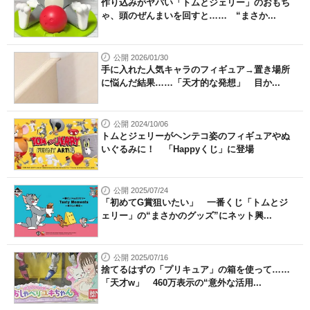
作り込みがヤバい「トムとジェリー」のおもち
ゃ、頭のぜんまいを回すと…… “まさか...
公開 2026/01/30
手に入れた人気キャラのフィギュア→置き場所
に悩んだ結果……「天才的な発想」 目か...
公開 2024/10/06
トムとジェリーがヘンテコ姿のフィギュアやぬ
いぐるみに！ 「Happyくじ」に登場
公開 2025/07/24
「初めてG賞狙いたい」 一番くじ「トムとジ
ェリー」の“まさかのグッズ”にネット興...
公開 2025/07/16
捨てるはずの「プリキュア」の箱を使って……
「天才w」 460万表示の“意外な活用...