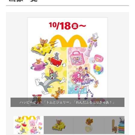
ITの今と未来を見通す
スマホと通信の最新トレンド
進化するPCとデバイスの未来
好きが集まる 比べて選べる
ビジネスと働き方のヒント
AI活用のいまが分かる
企業ITのトレンドを詳説
ハッピーセット「トムとジェリー」「わんだふるぷりきゅあ！」
経営リーダーのコミュニティ
マーケ×ITの今がよく分かる
ITエンジニア向け専門サイト