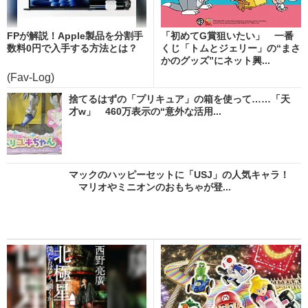
FPが解説！Apple製品を分割手
「初めてG賞狙いたい」 一番
数料0円で入手する方法とは？
くじ「トムとジェリー」の“まさ
かのグッズ”にネット興...
(Fav-Log)
捨てるはずの「プリキュア」の箱を使って……「天
才w」 460万表示の“意外な活用...
マックのハッピーセットに「USJ」の人気キャラ！
マリオやミニオンのおもちゃが登...