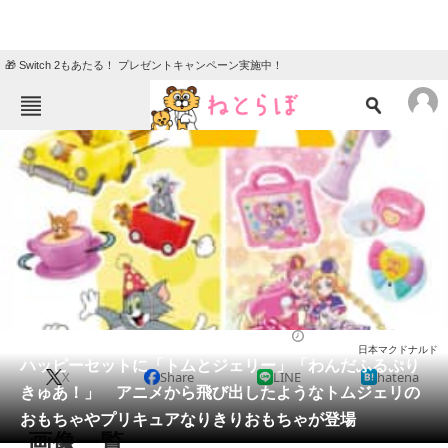
🎁 Switch 2もあたる！ プレゼントキャンペーン実施中！
ねとらぼメニュー
TOP
ニュース
エンタメ
クイズ
グルメ
地域
住まい
教育・育児
動物
リサーチ
ホビー
2024/10/11 17:00（公開）
日本マクドナルド
会員記事
ハッピーセットに「トムとジェリー」「わんだふるぷり
X
Share
LINE
hatena
きゅあ！」 アニメから飛び出したようなトムジェリの
メディア
おもちゃやプリキュアなりきりおもちゃが登場
画像一覧
注目記事を集めた総合ページ