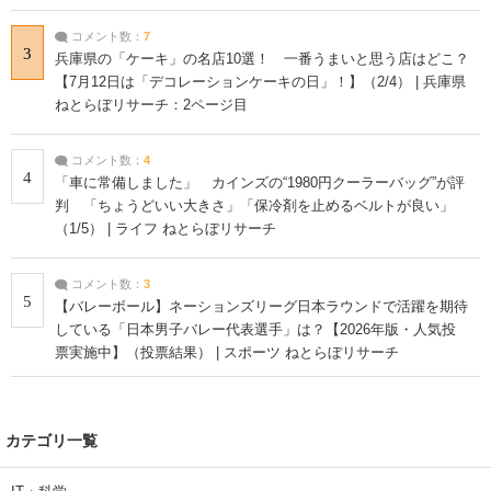
コメント数：
7
3
兵庫県の「ケーキ」の名店10選！ 一番うまいと思う店はどこ？
【7月12日は「デコレーションケーキの日」！】（2/4） | 兵庫県
ねとらぼリサーチ：2ページ目
コメント数：
4
4
「車に常備しました」 カインズの“1980円クーラーバッグ”が評
判 「ちょうどいい大きさ」「保冷剤を止めるベルトが良い」
（1/5） | ライフ ねとらぼリサーチ
コメント数：
3
5
【バレーボール】ネーションズリーグ日本ラウンドで活躍を期待
している「日本男子バレー代表選手」は？【2026年版・人気投
票実施中】（投票結果） | スポーツ ねとらぼリサーチ
カテゴリ一覧