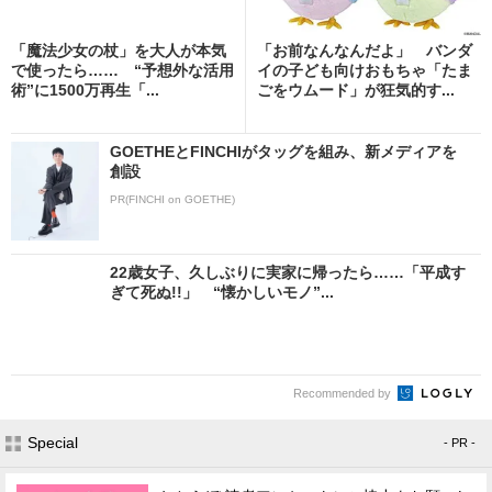
「魔法少女の杖」を大人が本気
「お前なんなんだよ」 バンダ
で使ったら…… “予想外な活用
イの子ども向けおもちゃ「たま
術”に1500万再生「...
ごをウムード」が狂気的す...
GOETHEとFINCHIがタッグを組み、新メディアを
創設
PR(FINCHI on GOETHE)
22歳女子、久しぶりに実家に帰ったら……「平成す
ぎて死ぬ!!」 “懐かしいモノ”...
Recommended by
Special
- PR -