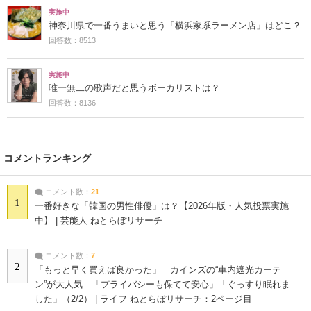
実施中
神奈川県で一番うまいと思う「横浜家系ラーメン店」はどこ？
回答数：8513
実施中
唯一無二の歌声だと思うボーカリストは？
回答数：8136
コメントランキング
コメント数：
21
1
一番好きな「韓国の男性俳優」は？【2026年版・人気投票実施
中】 | 芸能人 ねとらぼリサーチ
コメント数：
7
2
「もっと早く買えば良かった」 カインズの“車内遮光カーテ
ン”が大人気 「プライバシーも保てて安心」「ぐっすり眠れま
した」（2/2） | ライフ ねとらぼリサーチ：2ページ目