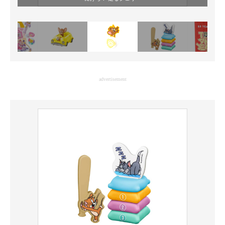
advertisement