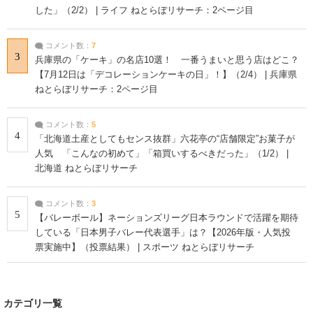
した」（2/2） | ライフ ねとらぼリサーチ：2ページ目
コメント数：
7
3
兵庫県の「ケーキ」の名店10選！ 一番うまいと思う店はどこ？
【7月12日は「デコレーションケーキの日」！】（2/4） | 兵庫県
ねとらぼリサーチ：2ページ目
コメント数：
5
4
「北海道土産としてもセンス抜群」六花亭の“店舗限定”お菓子が
人気 「こんなの初めて」「箱買いするべきだった」（1/2） |
北海道 ねとらぼリサーチ
コメント数：
3
5
【バレーボール】ネーションズリーグ日本ラウンドで活躍を期待
している「日本男子バレー代表選手」は？【2026年版・人気投
票実施中】（投票結果） | スポーツ ねとらぼリサーチ
カテゴリ一覧