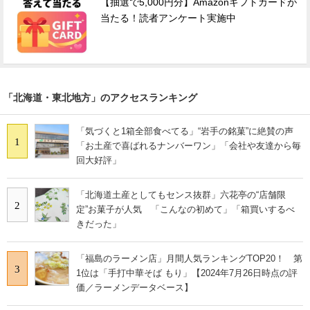
【抽選で5,000円分】Amazonギフトカードが
当たる！読者アンケート実施中
「北海道・東北地方」のアクセスランキング
「気づくと1箱全部食べてる」“岩手の銘菓”に絶賛の声
1
「お土産で喜ばれるナンバーワン」「会社や友達から毎
回大好評」
「北海道土産としてもセンス抜群」六花亭の“店舗限
2
定”お菓子が人気 「こんなの初めて」「箱買いするべ
きだった」
「福島のラーメン店」月間人気ランキングTOP20！ 第
3
1位は「手打中華そば もり」【2024年7月26日時点の評
価／ラーメンデータベース】