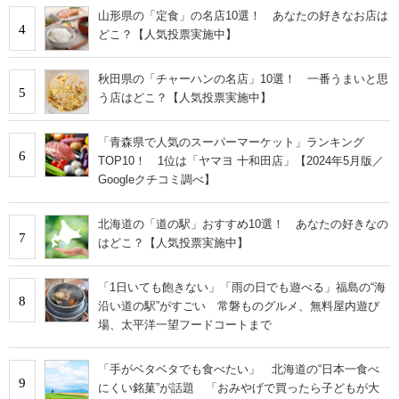
山形県の「定食」の名店10選！ あなたの好きなお店は
4
どこ？【人気投票実施中】
秋田県の「チャーハンの名店」10選！ 一番うまいと思
5
う店はどこ？【人気投票実施中】
「青森県で人気のスーパーマーケット」ランキング
6
TOP10！ 1位は「ヤマヨ 十和田店」【2024年5月版／
Googleクチコミ調べ】
北海道の「道の駅」おすすめ10選！ あなたの好きなの
7
はどこ？【人気投票実施中】
「1日いても飽きない」「雨の日でも遊べる」福島の“海
8
沿い道の駅”がすごい 常磐ものグルメ、無料屋内遊び
場、太平洋一望フードコートまで
「手がベタベタでも食べたい」 北海道の“日本一食べ
9
にくい銘菓”が話題 「おみやげで買ったら子どもが大