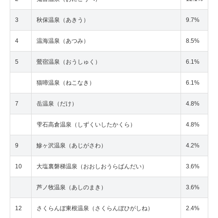
3
秋保温泉（あきう）
9.7%
4
温海温泉（あつみ）
8.5%
5
鶯宿温泉（おうしゅく）
6.1%
猫啼温泉（ねこなき）
6.1%
7
岳温泉（だけ）
4.8%
雫石高倉温泉（しずくいしたかくら）
4.8%
9
鰺ヶ沢温泉（あじがさわ）
4.2%
10
大塩裏磐梯温泉（おおしおうらばんだい）
3.6%
芦ノ牧温泉（あしのまき）
3.6%
12
さくらんぼ東根温泉（さくらんぼひがしね）
2.4%