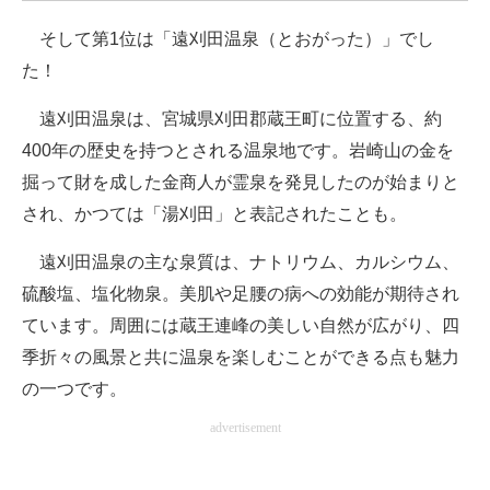
企業向けIT製品の総合サイト
そして第1位は「遠刈田温泉（とおがった）」でし
た！
IT製品の技術・比較・事例
遠刈田温泉は、宮城県刈田郡蔵王町に位置する、約
製造業のIT導入・活用を支援
400年の歴史を持つとされる温泉地です。岩崎山の金を
モノづくり技術者専門サイト
掘って財を成した金商人が霊泉を発見したのが始まりと
され、かつては「湯刈田」と表記されたことも。
エレクトロニクス専門サイト
遠刈田温泉の主な泉質は、ナトリウム、カルシウム、
電子設計の基本と応用
硫酸塩、塩化物泉。美肌や足腰の病への効能が期待され
エネルギーの専門メディア
ています。周囲には蔵王連峰の美しい自然が広がり、四
建設×テクノロジーの最前線
季折々の風景と共に温泉を楽しむことができる点も魅力
の一つです。
ちょっと気になるネットの話題
advertisement