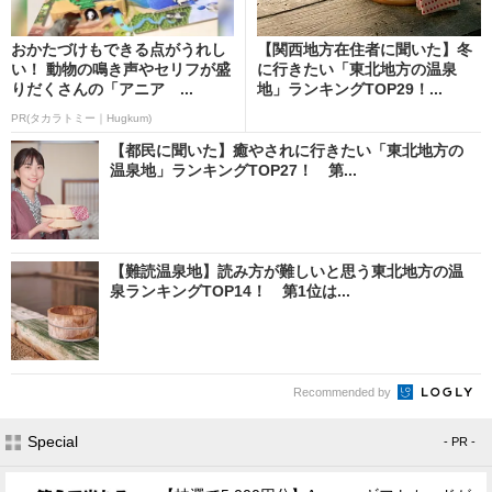
おかたづけもできる点がうれし
【関西地方在住者に聞いた】冬
い！ 動物の鳴き声やセリフが盛
に行きたい「東北地方の温泉
りだくさんの「アニア ...
地」ランキングTOP29！...
PR(タカラトミー｜Hugkum)
【都民に聞いた】癒やされに行きたい「東北地方の
温泉地」ランキングTOP27！ 第...
【難読温泉地】読み方が難しいと思う東北地方の温
泉ランキングTOP14！ 第1位は...
Recommended by
Special
- PR -