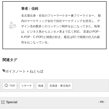
筆者：佳純
名古屋出身・在住のフリーマーケター兼フリーライター。 都
内のマーケティング会社で自社マーケティングを担当し、デ
ザイン含め数多くのコンテンツ制作をおこなってきた。執筆
は、ビジネス系からエンタメ系まで広く対応。 音楽(J-POP・
K-POP・C-POP)と雑貨が好き。最近はECで雑貨の仕入れ販
売をおこなっている。
関連タグ
ボイスノート × ねとらぼ
TOP
リサーチ
地域
北海道・東北地方
>
>
>
Special
- PR -