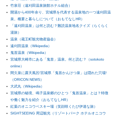
竹泉荘（遠刈田温泉旅館ホテル組合）
開湯から400年余り、宮城県を代表する温泉地の一つ遠刈田温
泉。概要と暮らしについて（おもてなしHR）
「遠刈田温泉」は何と読む？難読温泉地名クイズ（らくらく
湯旅）
温泉（蔵王町観光物産協会）
遠刈田温泉（Wikipedia）
鬼首温泉（Wikipedia）
宮城県大崎市にある「鬼首」温泉。何と読む？（sotokoto
online）
間欠泉に露天風呂!宮城県「鬼首かんけつ泉」は隠れた穴場!
（ORICON NEWS）
大武丸（Wikipedia）
宮城県の秘境、鳴子温泉郷のひとつ「鬼首温泉」とは？特徴
や働く魅力を紹介（おもてなしHR）
紅葉のオニコウベスキー場（笑顔咲くたび伊達な旅）
SIGHTSEEING 周辺観光（リゾートパーク ホテルオニコウ