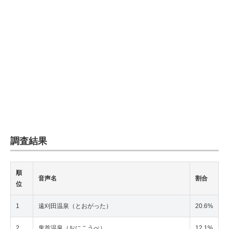
調査結果
順
音声名
割合
位
1
遠刈田温泉（とおがった）
20.6%
2
鬼首温泉（おにこうべ）
12.1%