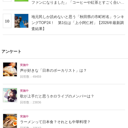
ファンになりました」「コーヒーや紅茶とすごく合いま
す」の声
地元民しか読めないと思う「秋田県の市町村名」ランキ
10
ングTOP24！ 第1位は「上小阿仁村」【2026年最新調
査結果】
アンケート
実施中
声が好きな「日本のボーカリスト」は？
回答数：49459
実施中
歌が上手だと思うホロライブのメンバーは？
回答数：23836
実施中
ラーメンって日本食？それとも中華料理？