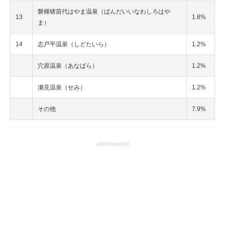
磐梯猪苗代はやま温泉（ばんだいいなわしろはや
13
1.8%
ま）
14
志戸平温泉（しどたいら）
1.2%
穴原温泉（あなばら）
1.2%
瀬見温泉（せみ）
1.2%
その他
7.9%
advertisement