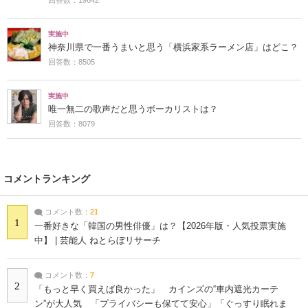
回答数：19642
実施中
神奈川県で一番うまいと思う「横浜家系ラーメン店」はどこ？
回答数：8505
実施中
唯一無二の歌声だと思うボーカリストは？
回答数：8079
コメントランキング
コメント数：
21
1
一番好きな「韓国の男性俳優」は？【2026年版・人気投票実施
中】 | 芸能人 ねとらぼリサーチ
コメント数：
7
2
「もっと早く買えば良かった」 カインズの“車内遮光カーテ
ン”が大人気 「プライバシーも保てて安心」「ぐっすり眠れま