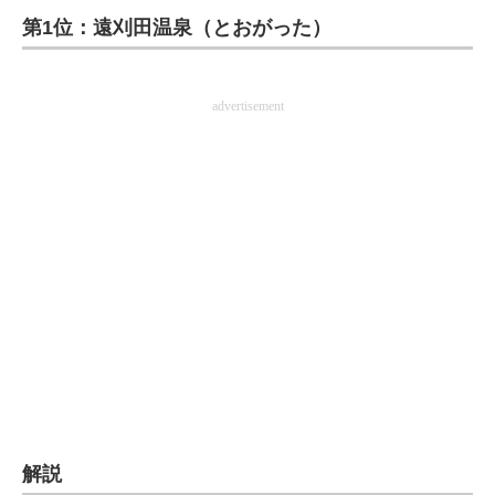
第1位：遠刈田温泉（とおがった）
ITの今と未来を見通す
スマホと通信の最新トレンド
advertisement
進化するPCとデバイスの未来
好きが集まる 比べて選べる
ビジネスと働き方のヒント
AI活用のいまが分かる
企業ITのトレンドを詳説
経営リーダーのコミュニティ
マーケ×ITの今がよく分かる
解説
ITエンジニア向け専門サイト