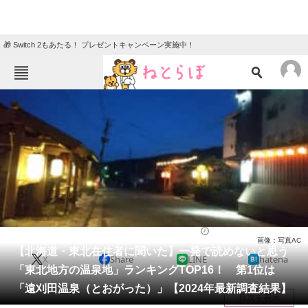
🎁 Switch 2もあたる！ プレゼントキャンペーン実施中！
ねとらぼメニュー
TOP
ニュース
エンタメ
クイズ
グルメ
地域
住まい
教育・育児
動物
リサーチ
北海道・東北地方
2024/10/18 18:15（公開）
画像：写真AC
会員記事
【北海道・東北在住者に聞いた】一発で読めないと思う
X
Share
LINE
hatena
「東北地方の温泉地」ランキングTOP16！ 第1位は
メディア
「遠刈田温泉（とおがった）」【2024年最新調査結果】
目次を表示
注目記事を集めた総合ページ