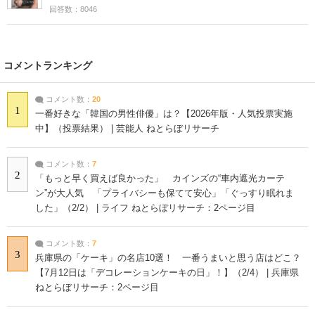
回答数：8046
コメントランキング
コメント数：
20
1
一番好きな「韓国の男性俳優」は？【2026年版・人気投票実施
中】（投票結果） | 芸能人 ねとらぼリサーチ
コメント数：
7
2
「もっと早く買えば良かった」 カインズの“車内遮光カーテ
ン”が大人気 「プライバシーも保てて安心」「ぐっすり眠れま
した」（2/2） | ライフ ねとらぼリサーチ：2ページ目
コメント数：
7
3
兵庫県の「ケーキ」の名店10選！ 一番うまいと思う店はどこ？
【7月12日は「デコレーションケーキの日」！】（2/4） | 兵庫県
ねとらぼリサーチ：2ページ目