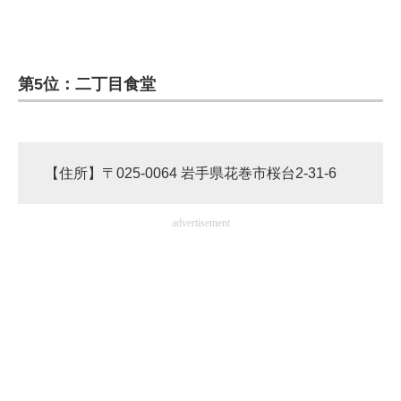
企業向けIT製品の総合サイト
IT製品の技術・比較・事例
第5位：二丁目食堂
製造業のIT導入・活用を支援
モノづくり技術者専門サイト
【住所】〒025-0064 岩手県花巻市桜台2-31-6
エレクトロニクス専門サイト
電子設計の基本と応用
advertisement
エネルギーの専門メディア
建設×テクノロジーの最前線
ちょっと気になるネットの話題