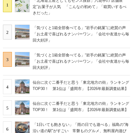
「北海道土産としてもセンス抜群」六花亭の“店舗限
1
定”お菓子が人気 「こんなの初めて」「箱買いするべ
きだった」
「気づくと1箱全部食べてる」“岩手の銘菓”に絶賛の声
2
「お土産で喜ばれるナンバーワン」「会社や友達から毎
回大好評」
「気づくと1箱全部食べてる」“岩手の銘菓”に絶賛の声
3
「お土産で喜ばれるナンバーワン」「会社や友達から毎
回大好評」
仙台に次ぐ二番手だと思う「東北地方の街」ランキング
4
TOP30！ 第1位は「盛岡市」【2026年最新調査結果】
仙台に次ぐ二番手だと思う「東北地方の街」ランキング
5
TOP30！ 第1位は「盛岡市」【2026年最新調査結果】
「1日いても飽きない」「雨の日でも遊べる」福島の“海
6
沿い道の駅”がすごい 常磐ものグルメ、無料屋内遊び