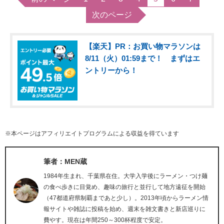
次のページ
【楽天】PR：お買い物マラソンは
8/11（火）01:59まで！ まずはエ
ントリーから！
※本ページはアフィリエイトプログラムによる収益を得ています
筆者：MEN蔵
1984年生まれ、千葉県在住。大学入学後にラーメン・つけ麺
の食べ歩きに目覚め、趣味の旅行と並行して地方遠征を開始
（47都道府県制覇まであと少し）。2013年頃からラーメン情
報サイトや雑誌に投稿を始め、週末を雑文書きと新店巡りに
費やす。現在は年間250～300杯程度で安定。