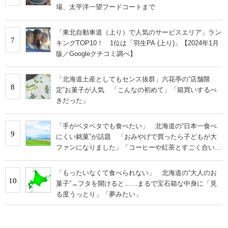
場、太平洋一望フードコートまで
「東北自動車道（上り）で人気のサービスエリア」ラン
7
キングTOP10！ 1位は「羽生PA (上り)」【2024年1月
版／Googleクチコミ調べ】
「北海道土産としてもセンス抜群」六花亭の“店舗限
8
定”お菓子が人気 「こんなの初めて」「箱買いするべ
きだった」
「手がベタベタでも食べたい」 北海道の“日本一食べ
9
にくい銘菓”が話題 「おみやげで買ったら子どもが大
ファンになりました」「コーヒーや紅茶とすごく合いま
す」の声
「もったいなくて食べられない」 北海道の“大人のお
10
菓子”→フタを開けると……まるで宝石箱な中身に「見
る度うっとり」「夢みたい」