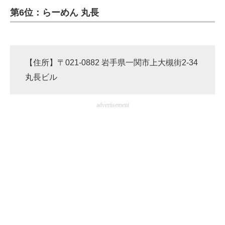
第6位：らーめん 丸長
ITの今と未来を見通す
スマホと通信の最新トレンド
【住所】〒021-0882 岩手県一関市上大槻街2-34
進化するPCとデバイスの未来
丸長ビル
好きが集まる 比べて選べる
advertisement
ビジネスと働き方のヒント
AI活用のいまが分かる
企業ITのトレンドを詳説
経営リーダーのコミュニティ
マーケ×ITの今がよく分かる
ITエンジニア向け専門サイト