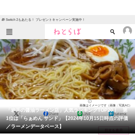
🎁 Switch 2もあたる！ プレゼントキャンペーン実施中！
ねとらぼメニュー
TOP
ニュース
エンタメ
クイズ
グルメ
地域
住まい
教育・育児
動物
リサーチ
岩手県
2024/10/19 11:55（公開）
画像はイメージです（画像：写真AC）
会員記事
「岩手の醤油ラーメン店」人気ランキングTOP20！ 第
X
Share
LINE
hatena
1位は「らぁめん サンド」【2024年10月15日時点の評価
メディア
／ラーメンデータベース】
目次を表示
注目記事を集めた総合ページ