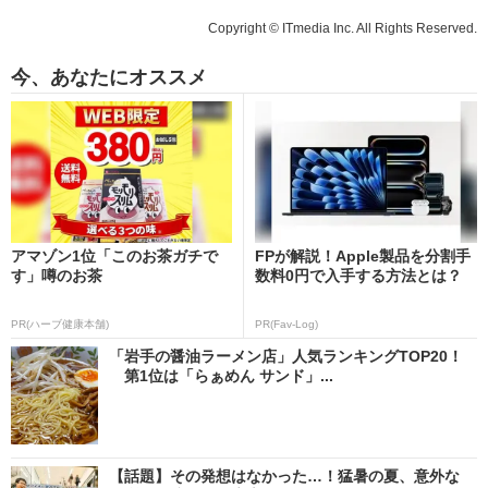
Copyright © ITmedia Inc. All Rights Reserved.
今、あなたにオススメ
アマゾン1位「このお茶ガチで
FPが解説！Apple製品を分割手
す」噂のお茶
数料0円で入手する方法とは？
PR(ハーブ健康本舗)
PR(Fav-Log)
「岩手の醤油ラーメン店」人気ランキングTOP20！
第1位は「らぁめん サンド」...
【話題】その発想はなかった…！猛暑の夏、意外な