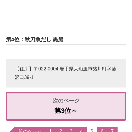
第4位：秋刀魚だし 黒船
【住所】〒022-0004 岩手県大船渡市猪川町字藤
沢口39-1
第3位～
前のページ
1
2
3
4
5
6
7