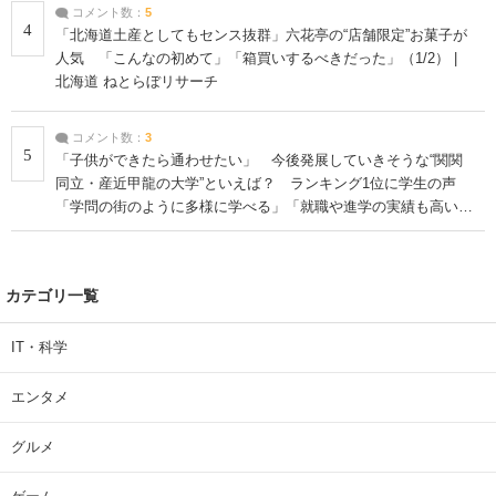
コメント数：
5
4
「北海道土産としてもセンス抜群」六花亭の“店舗限定”お菓子が
人気 「こんなの初めて」「箱買いするべきだった」（1/2） |
北海道 ねとらぼリサーチ
コメント数：
3
5
「子供ができたら通わせたい」 今後発展していきそうな“関関
同立・産近甲龍の大学”といえば？ ランキング1位に学生の声
「学問の街のように多様に学べる」「就職や進学の実績も高い」
| 大学 ねとらぼリサーチ
カテゴリ一覧
IT・科学
エンタメ
グルメ