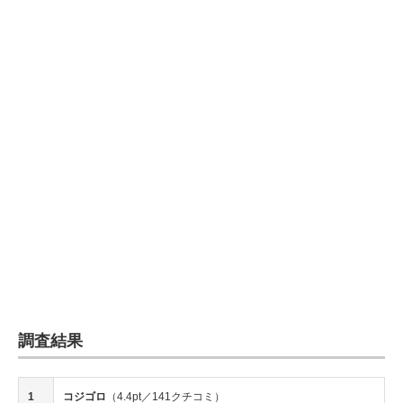
調査結果
1
コジゴロ
（4.4pt／141クチコミ）