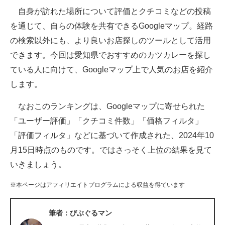
自身が訪れた場所について評価とクチコミなどの投稿
ITの今と未来を見通す
を通じて、自らの体験を共有できるGoogleマップ。経路
の検索以外にも、より良いお店探しのツールとして活用
スマホと通信の最新トレンド
できます。今回は愛知県でおすすめのカツカレーを探し
進化するPCとデバイスの未来
ている人に向けて、Googleマップ上で人気のお店を紹介
します。
好きが集まる 比べて選べる
なおこのランキングは、Googleマップに寄せられた
ビジネスと働き方のヒント
「ユーザー評価」「クチコミ件数」「価格フィルタ」
AI活用のいまが分かる
「評価フィルタ」などに基づいて作成された、2024年10
月15日時点のものです。ではさっそく上位の結果を見て
企業ITのトレンドを詳説
いきましょう。
経営リーダーのコミュニティ
※本ページはアフィリエイトプログラムによる収益を得ています
マーケ×ITの今がよく分かる
筆者：びぶぐるマン
ITエンジニア向け専門サイト