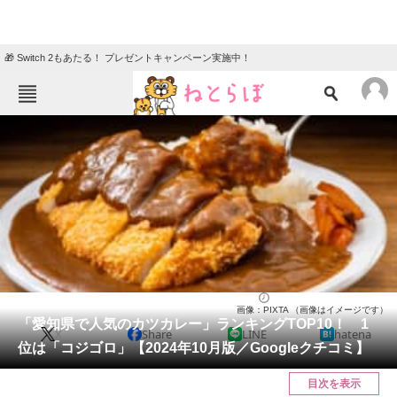
🎁 Switch 2もあたる！ プレゼントキャンペーン実施中！
ねとらぼメニュー
TOP
ニュース
エンタメ
クイズ
グルメ
地域
住まい
教育・育児
動物
リサーチ
愛知県
2024/10/19 12:00（公開）
画像：PIXTA （画像はイメージです）
会員記事
「愛知県で人気のカツカレー」ランキングTOP10！ 1
X
Share
LINE
hatena
位は「コジゴロ」【2024年10月版／Googleクチコミ】
メディア
目次を表示
注目記事を集めた総合ページ