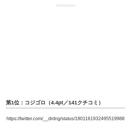
advertisement
第1位：コジゴロ（4.4pt／141クチコミ）
https://twitter.com/__drdng/status/1801161932495519988