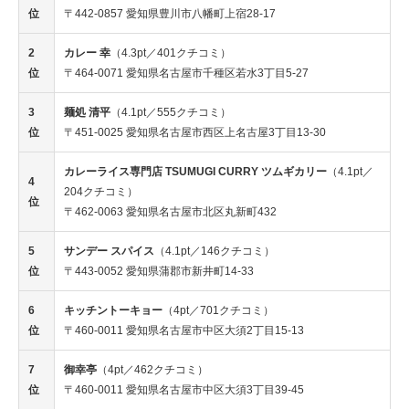
位
〒442-0857 愛知県豊川市八幡町上宿28-17
2
カレー 幸
（4.3pt／401クチコミ）
位
〒464-0071 愛知県名古屋市千種区若水3丁目5-27
3
麺処 清平
（4.1pt／555クチコミ）
位
〒451-0025 愛知県名古屋市西区上名古屋3丁目13-30
カレーライス専門店 TSUMUGI CURRY ツムギカリー
（4.1pt／
4
204クチコミ）
位
〒462-0063 愛知県名古屋市北区丸新町432
5
サンデー スパイス
（4.1pt／146クチコミ）
位
〒443-0052 愛知県蒲郡市新井町14-33
6
キッチントーキョー
（4pt／701クチコミ）
位
〒460-0011 愛知県名古屋市中区大須2丁目15-13
7
御幸亭
（4pt／462クチコミ）
位
〒460-0011 愛知県名古屋市中区大須3丁目39-45