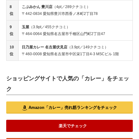
8
こぶみかん 豊川店
（4pt／289クチコミ）
位
〒442-0834 愛知県豊川市西香ノ木町2丁目78
9
玉屋
（3.9pt／455クチコミ）
位
〒464-0064 愛知県名古屋市千種区山門町2丁目47
10
日乃屋カレー 名古屋伏見店
（3.9pt／149クチコミ）
位
〒460-0008 愛知県名古屋市中区栄1丁目4-3 MSCビル 1階
ショッピングサイトで人気の「カレー」をチェッ
ク
Amazon「カレー」売れ筋ランキングをチェック
楽天でチェック