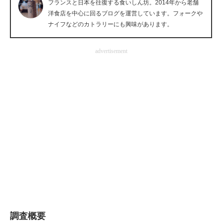
フランスと日本を往復する食いしん坊。2014年から老舗
企業向けIT製品の総合サイト
洋食店を中心に回るブログを運営しています。フォークや
ナイフなどのカトラリーにも興味があります。
IT製品の技術・比較・事例
advertisement
製造業のIT導入・活用を支援
モノづくり技術者専門サイト
エレクトロニクス専門サイト
電子設計の基本と応用
エネルギーの専門メディア
建設×テクノロジーの最前線
ちょっと気になるネットの話題
調査概要