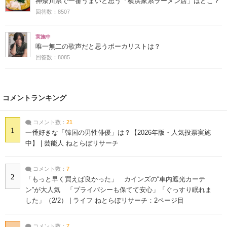
神奈川県で一番うまいと思う「横浜家系ラーメン店」はどこ？
回答数：8507
実施中
唯一無二の歌声だと思うボーカリストは？
回答数：8085
コメントランキング
コメント数：
21
1
一番好きな「韓国の男性俳優」は？【2026年版・人気投票実施
中】 | 芸能人 ねとらぼリサーチ
コメント数：
7
2
「もっと早く買えば良かった」 カインズの“車内遮光カーテ
ン”が大人気 「プライバシーも保てて安心」「ぐっすり眠れま
した」（2/2） | ライフ ねとらぼリサーチ：2ページ目
コメント数：
7