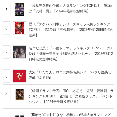
「浅見光彦役の俳優」人気ランキングTOP11！ 第1位
5
は「沢村一樹」【2024年最新投票結果】
歴代「スケバン刑事」シリーズキャラ人気ランキング
6
TOP8！ 第1位は「五代陽子」【2025年4月28日時点の
結果】
名作だと思う「不倫ドラマ」ランキングTOP26！ 第1
7
位は「昼顔〜平日午後3時の恋人たち〜」【2025年5月2
日時点の途中結果】
大河「いだてん」ロゴは気持ち悪い？ “パクリ疑惑”が
8
誤解である理由
【韓国ドラマ】最高に面白いと思う「復讐・愛憎劇」ラ
9
ンキングTOP20！ 第1位は「梨泰院クラス」「ペント
ハウス」【2024年最新投票結果】
【50代が選ぶ】好きな「相棒」の登場人物ランキング