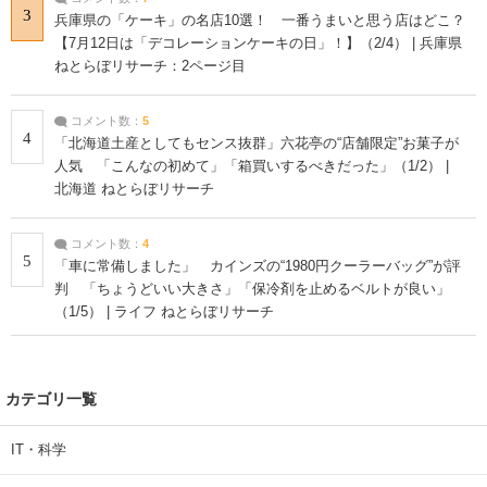
3
兵庫県の「ケーキ」の名店10選！ 一番うまいと思う店はどこ？
【7月12日は「デコレーションケーキの日」！】（2/4） | 兵庫県
ねとらぼリサーチ：2ページ目
コメント数：
5
4
「北海道土産としてもセンス抜群」六花亭の“店舗限定”お菓子が
人気 「こんなの初めて」「箱買いするべきだった」（1/2） |
北海道 ねとらぼリサーチ
コメント数：
4
5
「車に常備しました」 カインズの“1980円クーラーバッグ”が評
判 「ちょうどいい大きさ」「保冷剤を止めるベルトが良い」
（1/5） | ライフ ねとらぼリサーチ
カテゴリ一覧
IT・科学