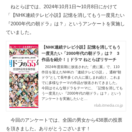
ねとらぼでは、2024年10月1日〜10月8日にかけて
ITの今と未来を見通す
「【NHK連続テレビ小説】記憶を消してもう一度見たい
『2000年代の朝ドラ』は？」というアンケートを実施し
スマホと通信の最新トレンド
ていました。
進化するPCとデバイスの未来
【NHK連続テレビ小説】記憶を消してもう
好きが集まる 比べて選べる
一度見たい「2000年代の朝ドラ」は？ 3
作品を紹介！ | ドラマ ねとらぼリサーチ
ビジネスと働き方のヒント
2024年度前期に放送された「虎に翼」で、110
作目を迎えたNHKの「連続テレビ小説」。通称“朝
AI活用のいまが分かる
ドラ”として長年多くの人に親しまれ続け、これま
でに多様なテーマの作品が放送されてきました。
今回はそんな朝ドラをテーマに、「記憶を消しても
企業ITのトレンドを詳説
う一度見たい 『2000年代の朝ドラ』は？」という
アンケートを実施したいと…
経営リーダーのコミュニティ
nlab.itmedia.co.jp
マーケ×ITの今がよく分かる
今回のアンケートでは、全国の男女から438票の投票
ITエンジニア向け専門サイト
を頂きました。ありがとうございます！