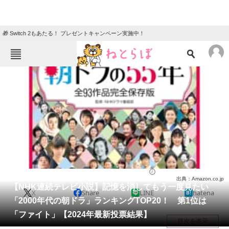
🎁 Switch 2もあたる！ プレゼントキャンペーン実施中！
ねとらぼメニュー
TOP
ニュース
エンタメ
クイズ
グルメ
地域
住まい
教育・育児
動物
リサーチ
ドラマ
2024/10/17 19:45（公開）
出典：Amazon.co.jp
会員記事
【NHK連続テレビ小説】記憶を消してもう一度見たい
X
Share
LINE
hatena
「2000年代の朝ドラ」ランキングTOP20！ 第1位は
メディア
「ファイト」【2024年最新投票結果】
目次を表示
注目記事を集めた総合ページ