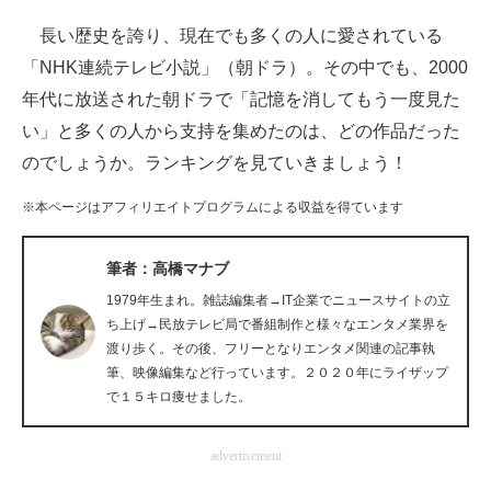
企業向けIT製品の総合サイト
長い歴史を誇り、現在でも多くの人に愛されている
「NHK連続テレビ小説」（朝ドラ）。その中でも、2000
IT製品の技術・比較・事例
年代に放送された朝ドラで「記憶を消してもう一度見た
製造業のIT導入・活用を支援
い」と多くの人から支持を集めたのは、どの作品だった
のでしょうか。ランキングを見ていきましょう！
モノづくり技術者専門サイト
※本ページはアフィリエイトプログラムによる収益を得ています
エレクトロニクス専門サイト
電子設計の基本と応用
筆者：高橋マナブ
1979年生まれ。雑誌編集者→IT企業でニュースサイトの立
エネルギーの専門メディア
ち上げ→民放テレビ局で番組制作と様々なエンタメ業界を
渡り歩く。その後、フリーとなりエンタメ関連の記事執
建設×テクノロジーの最前線
筆、映像編集など行っています。２０２０年にライザップ
で１５キロ痩せました。
ちょっと気になるネットの話題
advertisement