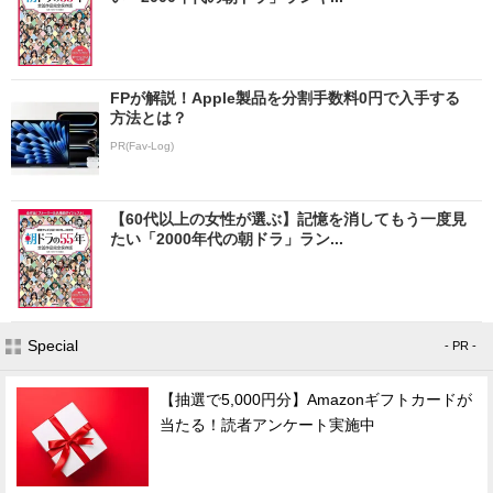
FPが解説！Apple製品を分割手数料0円で入手する
方法とは？
PR(Fav-Log)
【60代以上の女性が選ぶ】記憶を消してもう一度見
たい「2000年代の朝ドラ」ラン...
Special
- PR -
【抽選で5,000円分】Amazonギフトカードが
当たる！読者アンケート実施中