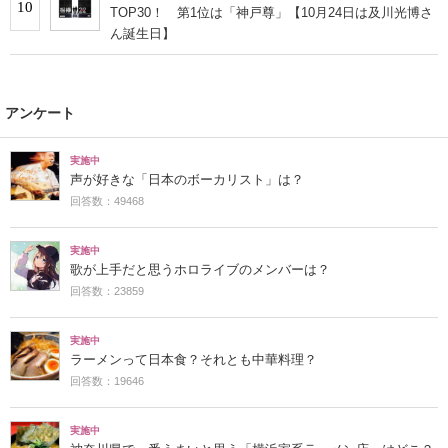
10
TOP30！ 第1位は「神戸尊」【10月24日は及川光博さ
ん誕生日】
アンケート
実施中
声が好きな「日本のボーカリスト」は？
回答数：49468
実施中
歌が上手だと思うホロライブのメンバーは？
回答数：23859
実施中
ラーメンって日本食？それとも中華料理？
回答数：19646
実施中