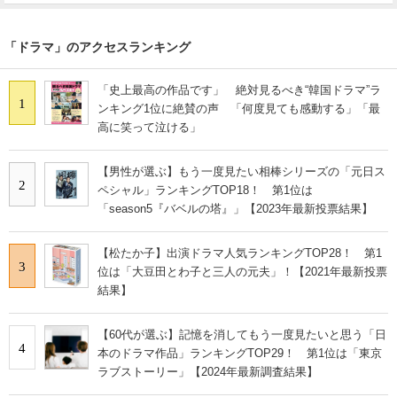
「ドラマ」のアクセスランキング
「史上最高の作品です」 絶対見るべき“韓国ドラマ”ラ
1
ンキング1位に絶賛の声 「何度見ても感動する」「最
高に笑って泣ける」
【男性が選ぶ】もう一度見たい相棒シリーズの「元日ス
2
ペシャル」ランキングTOP18！ 第1位は
「season5『バベルの塔』」【2023年最新投票結果】
【松たか子】出演ドラマ人気ランキングTOP28！ 第1
3
位は「大豆田とわ子と三人の元夫」！【2021年最新投票
結果】
【60代が選ぶ】記憶を消してもう一度見たいと思う「日
4
本のドラマ作品」ランキングTOP29！ 第1位は「東京
ラブストーリー」【2024年最新調査結果】