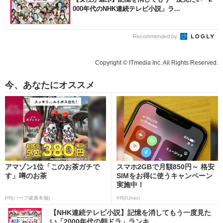
000年代のNHK連続テレビ小説」ラ...
Recommended by
Copyright © ITmedia Inc. All Rights Reserved.
今、あなたにオススメ
アマゾン1位「このお茶ガチで
スマホ2GBで月額850円～ 格安
す」噂のお茶
SIMをお得に使うキャンペーン
実施中！
PR(ハーブ健康本舗)
PR(IIJmio)
【NHK連続テレビ小説】記憶を消してもう一度見た
い「2000年代の朝ドラ」ランキ...