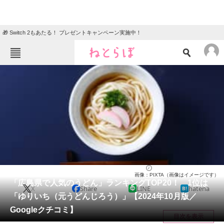
🎁 Switch 2もあたる！ プレゼントキャンペーン実施中！
ねとらぼメニュー
TOP
ニュース
エンタメ
クイズ
グルメ
地域
住まい
教育・育児
動物
リサーチ
広島県
2024/10/17 10:05（公開）
画像：PIXTA（画像はイメージです）
会員記事
「広島県で人気のうどん」ランキングTOP20！ 1位は
X
Share
LINE
hatena
「ゆりいち（元うどんじろう）」【2024年10月版／
メディア
Googleクチコミ】
目次を表示
注目記事を集めた総合ページ