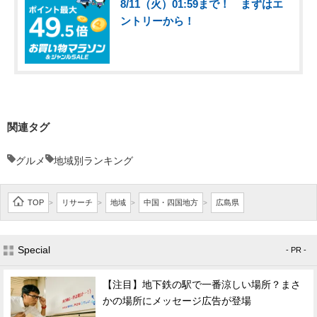
8/11（火）01:59まで！ まずはエ
ントリーから！
関連タグ
グルメ
地域別ランキング
TOP
リサーチ
地域
中国・四国地方
広島県
>
>
>
>
Special
- PR -
【注目】地下鉄の駅で一番涼しい場所？まさ
かの場所にメッセージ広告が登場