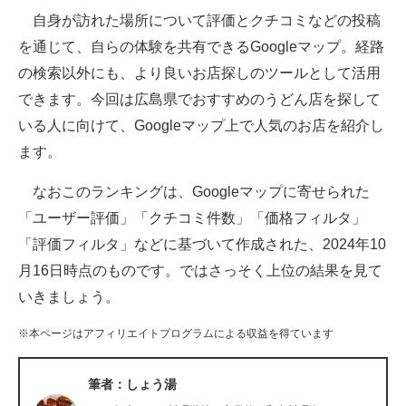
自身が訪れた場所について評価とクチコミなどの投稿
ITの今と未来を見通す
を通じて、自らの体験を共有できるGoogleマップ。経路
の検索以外にも、より良いお店探しのツールとして活用
スマホと通信の最新トレンド
できます。今回は広島県でおすすめのうどん店を探して
進化するPCとデバイスの未来
いる人に向けて、Googleマップ上で人気のお店を紹介し
ます。
好きが集まる 比べて選べる
なおこのランキングは、Googleマップに寄せられた
ビジネスと働き方のヒント
「ユーザー評価」「クチコミ件数」「価格フィルタ」
AI活用のいまが分かる
「評価フィルタ」などに基づいて作成された、2024年10
月16日時点のものです。ではさっそく上位の結果を見て
企業ITのトレンドを詳説
いきましょう。
経営リーダーのコミュニティ
※本ページはアフィリエイトプログラムによる収益を得ています
マーケ×ITの今がよく分かる
筆者：しょう湯
ITエンジニア向け専門サイト