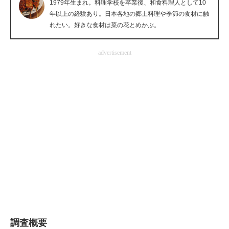
1979年生まれ。料理学校を卒業後、和食料理人として10
企業向けIT製品の総合サイト
年以上の経験あり。日本各地の郷土料理や季節の食材に触
れたい。好きな食材は菜の花とめかぶ。
IT製品の技術・比較・事例
advertisement
製造業のIT導入・活用を支援
モノづくり技術者専門サイト
エレクトロニクス専門サイト
電子設計の基本と応用
エネルギーの専門メディア
建設×テクノロジーの最前線
ちょっと気になるネットの話題
調査概要