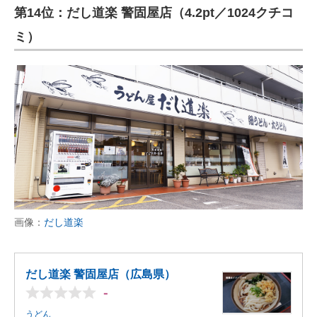
第14位：だし道楽 警固屋店（4.2pt／1024クチコ
ミ）
画像：
だし道楽
だし道楽 警固屋店（広島県）
-
うどん