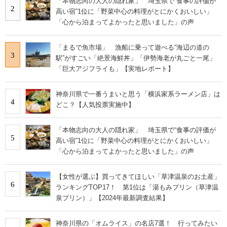
「本物志向の大人の隠れ家」 埼玉県で“食事の評価が
2
高い宿”1位に「野菜中心の料理がとにかくおいしい」
「心から泊まってよかったと思いました」の声
「まるで魚市場」 漁船に乗って遊べる“海辺の道の
3
駅”がすごい「絶景海鮮丼」「伊勢海老が丸ごと一尾」
「巨大アジフライも」【実地レポート】
神奈川県で一番うまいと思う「横浜家系ラーメン店」は
4
どこ？【人気投票実施中】
「本物志向の大人の隠れ家」 埼玉県で“食事の評価が
5
高い宿”1位に「野菜中心の料理がとにかくおいしい」
「心から泊まってよかったと思いました」の声
【女性が選ぶ】買ってきてほしい「草津温泉のお土産」
6
ランキングTOP17！ 第1位は「湯もみプリン（草津温
泉プリン）」【2024年最新調査結果】
神奈川県の「オムライス」の名店7選！ 行ってみたい