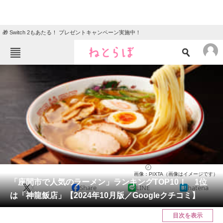
🎁 Switch 2もあたる！ プレゼントキャンペーン実施中！
ねとらぼメニュー
TOP
ニュース
エンタメ
クイズ
グルメ
地域
住まい
教育・育児
動物
リサーチ
神奈川県
2024/10/17 15:05（公開）
画像：PIXTA（画像はイメージです）
会員記事
「座間市で人気のラーメン」ランキングTOP10！ 1位
X
Share
LINE
hatena
は「神龍飯店」【2024年10月版／Googleクチコミ】
メディア
目次を表示
注目記事を集めた総合ページ