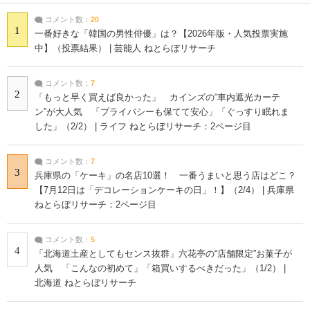
コメント数：
20
1
一番好きな「韓国の男性俳優」は？【2026年版・人気投票実施
中】（投票結果） | 芸能人 ねとらぼリサーチ
コメント数：
7
2
「もっと早く買えば良かった」 カインズの“車内遮光カーテ
ン”が大人気 「プライバシーも保てて安心」「ぐっすり眠れま
した」（2/2） | ライフ ねとらぼリサーチ：2ページ目
コメント数：
7
3
兵庫県の「ケーキ」の名店10選！ 一番うまいと思う店はどこ？
【7月12日は「デコレーションケーキの日」！】（2/4） | 兵庫県
ねとらぼリサーチ：2ページ目
コメント数：
5
4
「北海道土産としてもセンス抜群」六花亭の“店舗限定”お菓子が
人気 「こんなの初めて」「箱買いするべきだった」（1/2） |
北海道 ねとらぼリサーチ