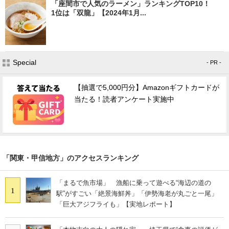
「座間市で人気のラーメン」ランキングTOP10！
1位は「双龍」【2024年1月...
Special
- PR -
【抽選で5,000円分】Amazonギフトカードが
当たる！読者アンケート実施中
「関東・甲信地方」のアクセスランキング
「まるで魚市場」 漁船に乗って遊べる“海辺の道の
1
駅”がすごい「絶景海鮮丼」「伊勢海老が丸ごと一尾」
「巨大アジフライも」【実地レポート】