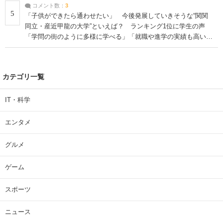
コメント数：
3
5
「子供ができたら通わせたい」 今後発展していきそうな“関関
同立・産近甲龍の大学”といえば？ ランキング1位に学生の声
「学問の街のように多様に学べる」「就職や進学の実績も高い」
| 大学 ねとらぼリサーチ
カテゴリ一覧
IT・科学
エンタメ
グルメ
ゲーム
スポーツ
ニュース