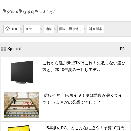
グルメ
地域別ランキング
TOP
リサーチ
地域
関東・甲信地方
神奈川県
>
>
>
>
Special
- PR -
これから選ぶ新型TVはこれ！失敗しない選び
方と、2026年夏の一押しモデル
階段イヤ！ 階段イヤ！夏は階段が暑くてイ
ヤ！ →まさかの発想で涼しく？
「5年前のPC」とこんなに違う！予算10万円