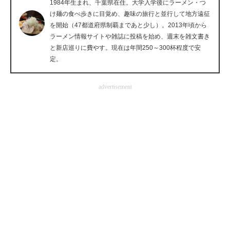
1984年生まれ、千葉県在住。大学入学後にラーメン・つ
企業向けIT製品の総合サイト
け麺の食べ歩きに目覚め、趣味の旅行と並行して地方遠征
を開始（47都道府県制覇まであと少し）。2013年頃から
IT製品の技術・比較・事例
ラーメン情報サイトや雑誌に投稿を始め、週末を雑文書き
と新店巡りに費やす。現在は年間250～300杯程度で安
製造業のIT導入・活用を支援
定。
モノづくり技術者専門サイト
advertisement
エレクトロニクス専門サイト
電子設計の基本と応用
エネルギーの専門メディア
建設×テクノロジーの最前線
ちょっと気になるネットの話題