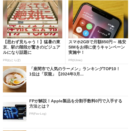
【思わず見ちゃう！】猛暑の東
スマホ2GBで月額850円～ 格安
京、駅の階段が驚きのビジュア
SIMをお得に使うキャンペーン
ルになり話題に
実施中！
PR(ねとらぼ)
PR(IIJmio)
「座間市で人気のラーメン」ランキングTOP10！
1位は「双龍」【2024年3月...
FPが解説！Apple製品を分割手数料0円で入手する
方法とは？
PR(Fav-Log)