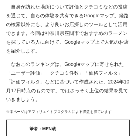
自身が訪れた場所について評価とクチコミなどの投稿
ITの今と未来を見通す
を通じて、自らの体験を共有できるGoogleマップ。経路
の検索以外にも、より良いお店探しのツールとして活用
スマホと通信の最新トレンド
できます。今回は神奈川県座間市でおすすめのラーメン
進化するPCとデバイスの未来
を探している人に向けて、Googleマップ上で人気のお店
を紹介します。
好きが集まる 比べて選べる
なおこのランキングは、Googleマップに寄せられた
ビジネスと働き方のヒント
「ユーザー評価」「クチコミ件数」「価格フィルタ」
AI活用のいまが分かる
「評価フィルタ」などに基づいて作成された、2024年10
月17日時点のものです。ではさっそく上位の結果を見て
企業ITのトレンドを詳説
いきましょう。
経営リーダーのコミュニティ
※本ページはアフィリエイトプログラムによる収益を得ています
マーケ×ITの今がよく分かる
筆者：MEN蔵
ITエンジニア向け専門サイト