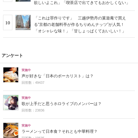
欲しいよこれ」「喫茶店で出てきてもおかしくない」
「これは罪作りです」 三越伊勢丹の菓遊庵で買え
10
る“京都の老舗料亭が作るちりめんナッツ”が人気！
「オシャレな味！」「甘しょっぱくておいしい！」
アンケート
実施中
声が好きな「日本のボーカリスト」は？
回答数：49437
実施中
歌が上手だと思うホロライブのメンバーは？
回答数：23836
実施中
ラーメンって日本食？それとも中華料理？
回答数：19635