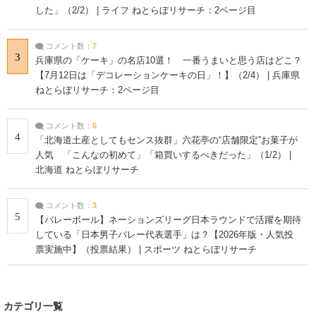
した」（2/2） | ライフ ねとらぼリサーチ：2ページ目
コメント数：
7
3
兵庫県の「ケーキ」の名店10選！ 一番うまいと思う店はどこ？
【7月12日は「デコレーションケーキの日」！】（2/4） | 兵庫県
ねとらぼリサーチ：2ページ目
コメント数：
5
4
「北海道土産としてもセンス抜群」六花亭の“店舗限定”お菓子が
人気 「こんなの初めて」「箱買いするべきだった」（1/2） |
北海道 ねとらぼリサーチ
コメント数：
3
5
【バレーボール】ネーションズリーグ日本ラウンドで活躍を期待
している「日本男子バレー代表選手」は？【2026年版・人気投
票実施中】（投票結果） | スポーツ ねとらぼリサーチ
カテゴリ一覧