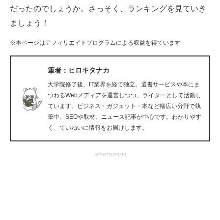
だったのでしょうか。さっそく、ランキングを見ていき
企業向けIT製品の総合サイト
ましょう！
IT製品の技術・比較・事例
※本ページはアフィリエイトプログラムによる収益を得ています
製造業のIT導入・活用を支援
筆者：ヒロキタナカ
モノづくり技術者専門サイト
大学院修了後、IT業界を経て独立。選書サービスや本にま
つわるWebメディアを運営しつつ、ライターとして活動し
エレクトロニクス専門サイト
ています。ビジネス・ガジェット・本など幅広い分野で執
筆中。SEOや取材、ニュース記事が中心です。わかりやす
電子設計の基本と応用
く、ていねいに情報をお届けします。
エネルギーの専門メディア
advertisement
建設×テクノロジーの最前線
ちょっと気になるネットの話題