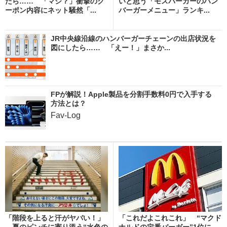
たら…… 「マジ？」衝撃のク
いと思う「モスバーガーのハン
ーポン内容にネット騒然「...
バーガーメニュー」ランキ...
JR中央線沿線のハンバーガーチェーンの出店状況を
図にしたら…… 「えー！」まさか...
FPが解説！Apple製品を分割手数料0円で入手する
方法とは？
Fav-Log
「階段を上ると汗がヤバい！」
「これだよこれこれ」 “マクド
→夏のピンチに寄り添う“水色の
ナルドの定番バーガー”1位に