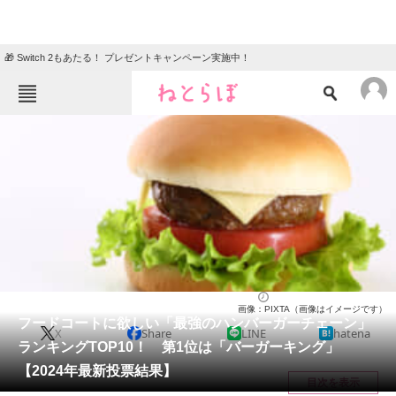
🎁 Switch 2もあたる！ プレゼントキャンペーン実施中！
ねとらぼメニュー
TOP
ニュース
エンタメ
クイズ
グルメ
地域
住まい
教育・育児
動物
リサーチ
グルメ
2024/10/18 19:40（公開）
画像：PIXTA（画像はイメージです）
会員記事
フードコートに欲しい「最強のハンバーガーチェーン」
X
Share
LINE
hatena
ランキングTOP10！ 第1位は「バーガーキング」
メディア
【2024年最新投票結果】
目次を表示
注目記事を集めた総合ページ