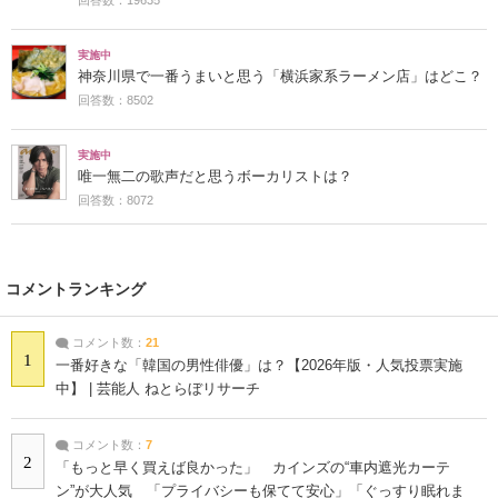
実施中
神奈川県で一番うまいと思う「横浜家系ラーメン店」はどこ？
回答数：8502
実施中
唯一無二の歌声だと思うボーカリストは？
回答数：8072
コメントランキング
コメント数：
21
1
一番好きな「韓国の男性俳優」は？【2026年版・人気投票実施
中】 | 芸能人 ねとらぼリサーチ
コメント数：
7
2
「もっと早く買えば良かった」 カインズの“車内遮光カーテ
ン”が大人気 「プライバシーも保てて安心」「ぐっすり眠れま