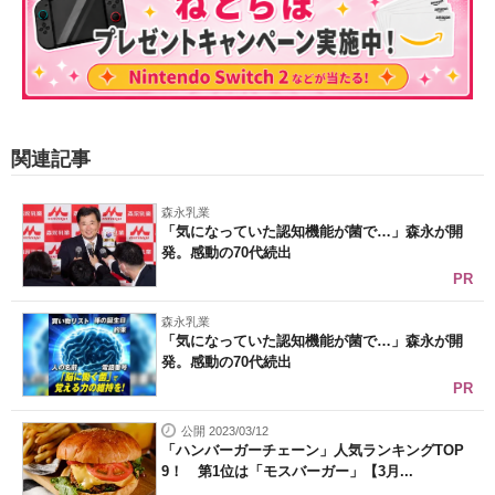
関連記事
森永乳業
「気になっていた認知機能が菌で…」森永が開
発。感動の70代続出
PR
森永乳業
「気になっていた認知機能が菌で…」森永が開
発。感動の70代続出
PR
公開 2023/03/12
「ハンバーガーチェーン」人気ランキングTOP
9！ 第1位は「モスバーガー」【3月...