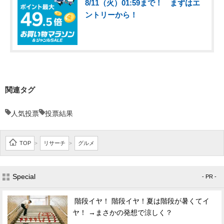
8/11（火）01:59まで！ まずはエ
ントリーから！
関連タグ
人気投票
投票結果
TOP
リサーチ
グルメ
>
>
Special
- PR -
階段イヤ！ 階段イヤ！夏は階段が暑くてイ
ヤ！ →まさかの発想で涼しく？