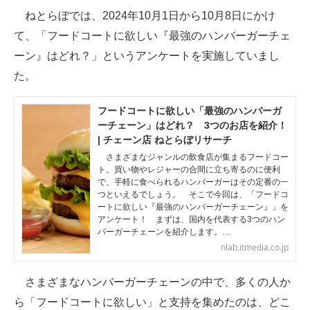
ねとらぼでは、2024年10月1日から10月8日にかけ
ITの今と未来を見通す
て、「フードコートに欲しい『最強のハンバーガーチェ
ーン』はどれ？」というアンケートを実施していまし
スマホと通信の最新トレンド
た。
進化するPCとデバイスの未来
フードコートに欲しい「最強のハンバーガ
好きが集まる 比べて選べる
ーチェーン」はどれ？ 3つのお店を紹介！
| チェーン店 ねとらぼリサーチ
ビジネスと働き方のヒント
さまざまなジャンルの飲食店が集まるフードコー
ト。買い物やレジャーの合間に立ち寄るのに便利
AI活用のいまが分かる
で、手軽に食べられるハンバーガーはその定番の一
つといえるでしょう。 そこで今回は、「フードコ
ートに欲しい『最強のハンバーガーチェーン』」を
企業ITのトレンドを詳説
アンケート！ まずは、国内を代表する3つのハン
バーガーチェーンを紹介します。…
経営リーダーのコミュニティ
nlab.itmedia.co.jp
マーケ×ITの今がよく分かる
さまざまなハンバーガーチェーンの中で、多くの人か
ITエンジニア向け専門サイト
ら「フードコートに欲しい」と支持を集めたのは、どこ