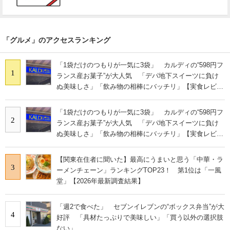
「グルメ」のアクセスランキング
「1袋だけのつもりが一気に3袋」 カルディの“598円フ
1
ランス産お菓子”が大人気 「デパ地下スイーツに負け
ぬ美味しさ」「飲み物の相棒にバッチリ」【実食レビュ
ー】
「1袋だけのつもりが一気に3袋」 カルディの“598円フ
2
ランス産お菓子”が大人気 「デパ地下スイーツに負け
ぬ美味しさ」「飲み物の相棒にバッチリ」【実食レビュ
ー】
【関東在住者に聞いた】最高にうまいと思う「中華・ラ
3
ーメンチェーン」ランキングTOP23！ 第1位は「一風
堂」【2026年最新調査結果】
「週2で食べた」 セブンイレブンの“ボックス弁当”が大
4
好評 「具材たっぷりで美味しい」「買う以外の選択肢
ない」