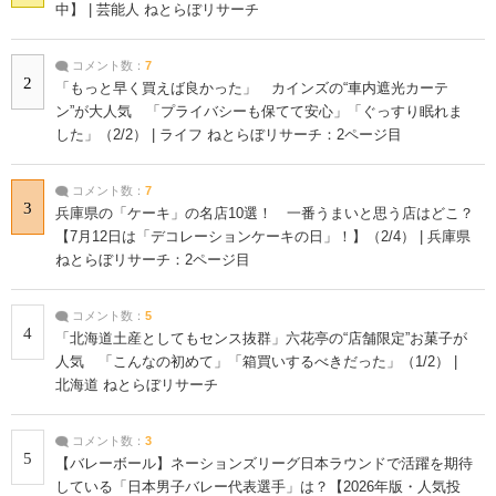
中】 | 芸能人 ねとらぼリサーチ
コメント数：
7
2
「もっと早く買えば良かった」 カインズの“車内遮光カーテ
ン”が大人気 「プライバシーも保てて安心」「ぐっすり眠れま
した」（2/2） | ライフ ねとらぼリサーチ：2ページ目
コメント数：
7
3
兵庫県の「ケーキ」の名店10選！ 一番うまいと思う店はどこ？
【7月12日は「デコレーションケーキの日」！】（2/4） | 兵庫県
ねとらぼリサーチ：2ページ目
コメント数：
5
4
「北海道土産としてもセンス抜群」六花亭の“店舗限定”お菓子が
人気 「こんなの初めて」「箱買いするべきだった」（1/2） |
北海道 ねとらぼリサーチ
コメント数：
3
5
【バレーボール】ネーションズリーグ日本ラウンドで活躍を期待
している「日本男子バレー代表選手」は？【2026年版・人気投