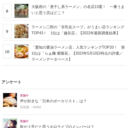
大阪府の「煮干し系ラーメン」の名店13選！ 一番うま
8
いと思う店はどこ？
ラーメン二郎の「非乳化スープ」がうまい店ランキング
9
TOP43！ 1位は「越谷店」【2022年最新調査結果】
「愛知の醤油ラーメン店」人気ランキングTOP20！ 第
10
1位は「らぁ麺 紫陽花」【2023年5月10日時点の評価／
ラーメンデータベース】
アンケート
実施中
声が好きな「日本のボーカリスト」は？
回答数：49450
実施中
歌が上手だと思うホロライブのメンバーは？