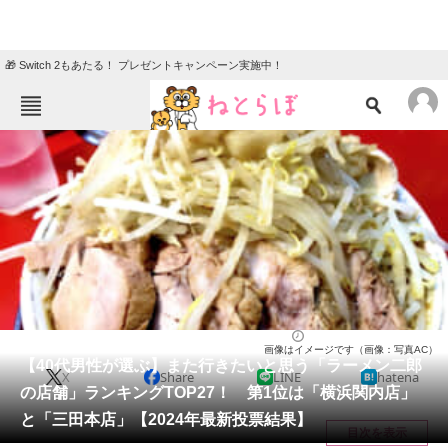
🎁 Switch 2もあたる！ プレゼントキャンペーン実施中！
ねとらぼメニュー
TOP
ニュース
エンタメ
クイズ
グルメ
地域
住まい
教育・育児
動物
リサーチ
ラーメン
2024/10/21 19:25（公開）
画像はイメージです（画像：写真AC）
会員記事
【40代男性が選ぶ】また行きたいと思う「ラーメン二郎
X
Share
LINE
hatena
の店舗」ランキングTOP27！ 第1位は「横浜関内店」
メディア
と「三田本店」【2024年最新投票結果】
目次を表示
注目記事を集めた総合ページ