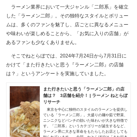
ラーメン業界において一大ジャンル「二郎系」を確立
ITの今と未来を見通す
した「ラーメン二郎」。その独特なスタイルとボリュー
ムは、多くのファンを魅了し、店ごとに異なるメニュー
スマホと通信の最新トレンド
や味わいが楽しめることから、「お気に入りの店舗」が
進化するPCとデバイスの未来
あるファンも少なくありません。
好きが集まる 比べて選べる
そこでねとらぼでは、2024年7月24日から7月31日に
かけて「また行きたいと思う『ラーメン二郎』の店舗
ビジネスと働き方のヒント
は？」というアンケートを実施していました。
AI活用のいまが分かる
また行きたいと思う「ラーメン二郎」の店
企業ITのトレンドを詳説
舗は？ 3店舗を紹介！ | ラーメン ねとらぼ
リサーチ
経営リーダーのコミュニティ
東京を中心に独特のスタイルのラーメンを提供し
ている「ラーメン二郎」。大盛りの麺や茹で野菜、
マーケ×ITの今がよく分かる
ニンニクなどパンチの効いた味わいが大きな特徴で
す。「二郎系」というカテゴリーが誕生するなど、
ITエンジニア向け専門サイト
ラーメン界に大きな革命をもたらしたお店としても