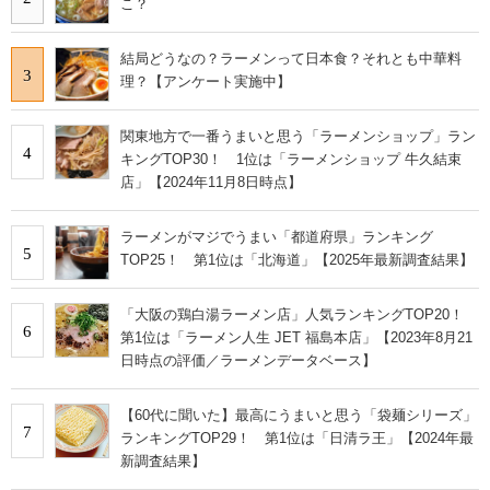
こ？
結局どうなの？ラーメンって日本食？それとも中華料
3
理？【アンケート実施中】
関東地方で一番うまいと思う「ラーメンショップ」ラン
4
キングTOP30！ 1位は「ラーメンショップ 牛久結束
店」【2024年11月8日時点】
ラーメンがマジでうまい「都道府県」ランキング
5
TOP25！ 第1位は「北海道」【2025年最新調査結果】
「大阪の鶏白湯ラーメン店」人気ランキングTOP20！
6
第1位は「ラーメン人生 JET 福島本店」【2023年8月21
日時点の評価／ラーメンデータベース】
【60代に聞いた】最高にうまいと思う「袋麺シリーズ」
7
ランキングTOP29！ 第1位は「日清ラ王」【2024年最
新調査結果】