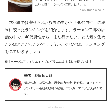
知られています。 今回、ねとらぼでは「また行き
たいと思う『ラーメン二郎』は？」と…
企業向けIT製品の総合サイト
nlab.itmedia.co.jp
IT製品の技術・比較・事例
本記事では寄せられた投票の中から「40代男性」の結
製造業のIT導入・活用を支援
果に絞ったランキングを紹介します。ラーメン二郎の店
舗の中で、40代男性から「また行きたい」と人気を集め
モノづくり技術者専門サイト
たのはどこだったのでしょうか。それでは、ランキング
エレクトロニクス専門サイト
を見ていきましょう！
電子設計の基本と応用
※本ページはアフィリエイトプログラムによる収益を得ています
エネルギーの専門メディア
筆者：林田祐太郎
建設×テクノロジーの最前線
構成作家、放送作家。歴史能力検定1級合格。NHKドキュ
メンタリー番組の取材を経験。マンガ、アニメが大好きで
ちょっと気になるネットの話題
す。
advertisement