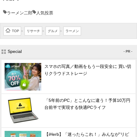
ラーメン二郎
人気投票
TOP
リサーチ
グルメ
ラーメン
>
>
>
Special
- PR -
スマホの写真／動画をもう一段安全に 買い切
りクラウドストレージ
「5年前のPC」とこんなに違う！予算10万円
台前半で実現する快適PCライフ
【iHerb】「迷ったらこれ！」みんなが"リピ