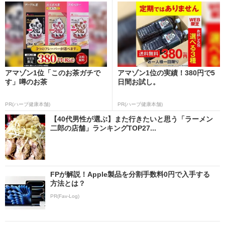
アマゾン1位「このお茶ガチで
アマゾン1位の実績！380円で5
す」噂のお茶
日間お試し。
PR(ハーブ健康本舗)
PR(ハーブ健康本舗)
【40代男性が選ぶ】また行きたいと思う「ラーメン
二郎の店舗」ランキングTOP27...
FPが解説！Apple製品を分割手数料0円で入手する
方法とは？
PR(Fav-Log)