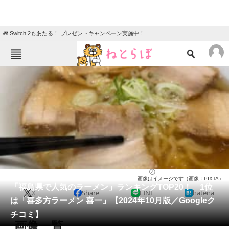
🎁 Switch 2もあたる！ プレゼントキャンペーン実施中！
ねとらぼメニュー
TOP
ニュース
エンタメ
クイズ
グルメ
地域
住まい
教育・育児
動物
リサーチ
福島県
2024/10/27 18:30（公開）
画像はイメージです（画像：PIXTA）
会員記事
「福島県で人気のラーメン」ランキングTOP20！ 1位
X
Share
LINE
hatena
は「喜多方ラーメン 喜一」【2024年10月版／Googleク
メディア
チコミ】
画像一覧
注目記事を集めた総合ページ