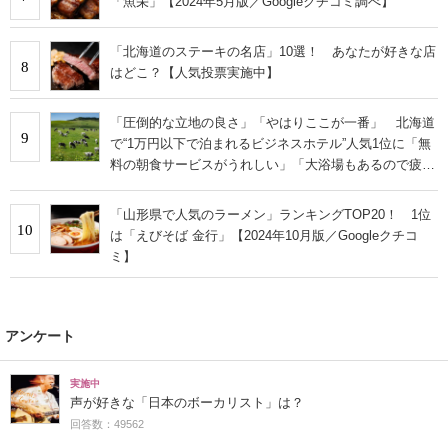
「魚栄」【2024年5月版／Googleクチコミ調べ】
「北海道のステーキの名店」10選！ あなたが好きな店
8
はどこ？【人気投票実施中】
「圧倒的な立地の良さ」「やはりここが一番」 北海道
9
で“1万円以下で泊まれるビジネスホテル”人気1位に「無
料の朝食サービスがうれしい」「大浴場もあるので疲れ
が取れます！」の声
「山形県で人気のラーメン」ランキングTOP20！ 1位
10
は「えびそば 金行」【2024年10月版／Googleクチコ
ミ】
アンケート
実施中
声が好きな「日本のボーカリスト」は？
回答数：49562