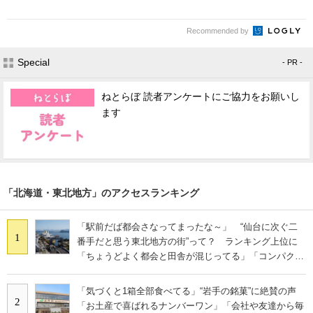
Recommended by
Special
- PR -
ねとらぼ 読者アンケートにご協力をお願いし
ます
「北海道・東北地方」のアクセスランキング
「駅前だば都会さなってまったな～」 “仙台に次ぐ二
1
番手だと思う東北地方の街”って？ ランキング上位に
「ちょうどよく都会と田舎が混じってる」「コンパクト
にまとまったいい街」の声
「気づくと1箱全部食べてる」“岩手の銘菓”に絶賛の声
2
「お土産で喜ばれるナンバーワン」「会社や友達から毎