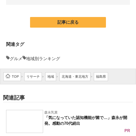
企業向けIT製品の総合サイト
IT製品の技術・比較・事例
記事に戻る
製造業のIT導入・活用を支援
関連タグ
モノづくり技術者専門サイト
グルメ
地域別ランキング
エレクトロニクス専門サイト
電子設計の基本と応用
TOP
リサーチ
地域
北海道・東北地方
福島県
>
>
>
>
エネルギーの専門メディア
関連記事
建設×テクノロジーの最前線
ちょっと気になるネットの話題
森永乳業
「気になっていた認知機能が菌で…」森永が開
発。感動の70代続出
PR