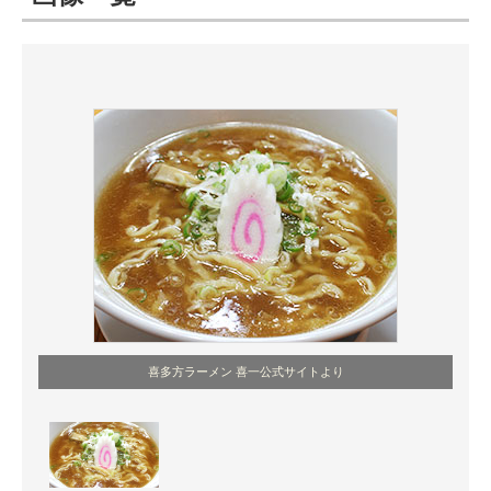
ITの今と未来を見通す
スマホと通信の最新トレンド
進化するPCとデバイスの未来
好きが集まる 比べて選べる
ビジネスと働き方のヒント
AI活用のいまが分かる
企業ITのトレンドを詳説
喜多方ラーメン 喜一公式サイトより
経営リーダーのコミュニティ
マーケ×ITの今がよく分かる
ITエンジニア向け専門サイト