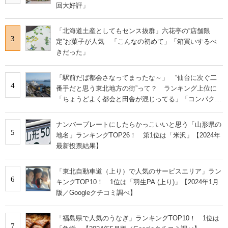
回大好評」
「北海道土産としてもセンス抜群」六花亭の“店舗限
3
定”お菓子が人気 「こんなの初めて」「箱買いするべ
きだった」
「駅前だば都会さなってまったな～」 “仙台に次ぐ二
4
番手だと思う東北地方の街”って？ ランキング上位に
「ちょうどよく都会と田舎が混じってる」「コンパクト
にまとまったいい街」の声
ナンバープレートにしたらかっこいいと思う「山形県の
5
地名」ランキングTOP26！ 第1位は「米沢」【2024年
最新投票結果】
「東北自動車道（上り）で人気のサービスエリア」ラン
6
キングTOP10！ 1位は「羽生PA (上り)」【2024年1月
版／Googleクチコミ調べ】
「福島県で人気のうなぎ」ランキングTOP10！ 1位は
7