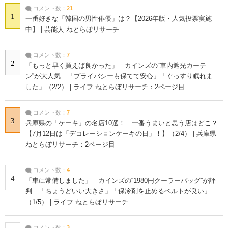
コメント数：
21
1
一番好きな「韓国の男性俳優」は？【2026年版・人気投票実施
中】 | 芸能人 ねとらぼリサーチ
コメント数：
7
2
「もっと早く買えば良かった」 カインズの“車内遮光カーテ
ン”が大人気 「プライバシーも保てて安心」「ぐっすり眠れま
した」（2/2） | ライフ ねとらぼリサーチ：2ページ目
コメント数：
7
3
兵庫県の「ケーキ」の名店10選！ 一番うまいと思う店はどこ？
【7月12日は「デコレーションケーキの日」！】（2/4） | 兵庫県
ねとらぼリサーチ：2ページ目
コメント数：
4
4
「車に常備しました」 カインズの“1980円クーラーバッグ”が評
判 「ちょうどいい大きさ」「保冷剤を止めるベルトが良い」
（1/5） | ライフ ねとらぼリサーチ
コメント数：
3