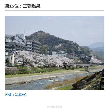
第15位：三朝温泉
ITの今と未来を見通す
スマホと通信の最新トレンド
進化するPCとデバイスの未来
好きが集まる 比べて選べる
ビジネスと働き方のヒント
AI活用のいまが分かる
企業ITのトレンドを詳説
経営リーダーのコミュニティ
マーケ×ITの今がよく分かる
画像：写真AC
ITエンジニア向け専門サイト
advertisement