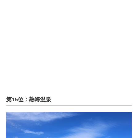
企業向けIT製品の総合サイト
IT製品の技術・比較・事例
製造業のIT導入・活用を支援
モノづくり技術者専門サイト
エレクトロニクス専門サイト
電子設計の基本と応用
エネルギーの専門メディア
第15位：熱海温泉
建設×テクノロジーの最前線
ちょっと気になるネットの話題