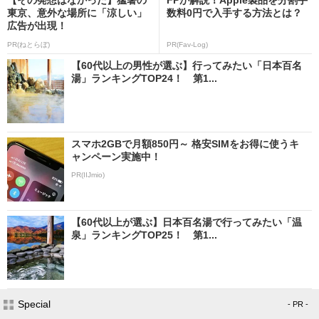
東京、意外な場所に「涼しい」
数料0円で入手する方法とは？
広告が出現！
PR(ねとらぼ)
PR(Fav-Log)
【60代以上の男性が選ぶ】行ってみたい「日本百名
湯」ランキングTOP24！ 第1...
スマホ2GBで月額850円～ 格安SIMをお得に使うキ
ャンペーン実施中！
PR(IIJmio)
【60代以上が選ぶ】日本百名湯で行ってみたい「温
泉」ランキングTOP25！ 第1...
Special
- PR -