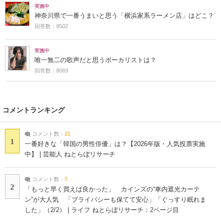
実施中
神奈川県で一番うまいと思う「横浜家系ラーメン店」はどこ？
回答数：8502
実施中
唯一無二の歌声だと思うボーカリストは？
回答数：8069
コメントランキング
コメント数：
21
1
一番好きな「韓国の男性俳優」は？【2026年版・人気投票実施
中】 | 芸能人 ねとらぼリサーチ
コメント数：
7
2
「もっと早く買えば良かった」 カインズの“車内遮光カーテ
ン”が大人気 「プライバシーも保てて安心」「ぐっすり眠れま
した」（2/2） | ライフ ねとらぼリサーチ：2ページ目