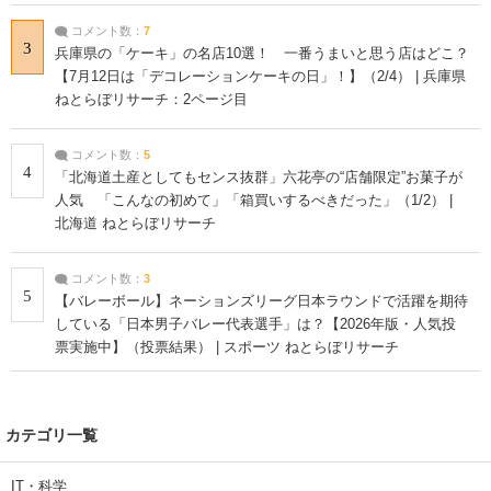
コメント数：
7
3
兵庫県の「ケーキ」の名店10選！ 一番うまいと思う店はどこ？
【7月12日は「デコレーションケーキの日」！】（2/4） | 兵庫県
ねとらぼリサーチ：2ページ目
コメント数：
5
4
「北海道土産としてもセンス抜群」六花亭の“店舗限定”お菓子が
人気 「こんなの初めて」「箱買いするべきだった」（1/2） |
北海道 ねとらぼリサーチ
コメント数：
3
5
【バレーボール】ネーションズリーグ日本ラウンドで活躍を期待
している「日本男子バレー代表選手」は？【2026年版・人気投
票実施中】（投票結果） | スポーツ ねとらぼリサーチ
カテゴリ一覧
IT・科学