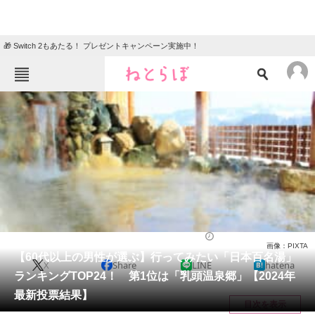
🎁 Switch 2もあたる！ プレゼントキャンペーン実施中！
ねとらぼメニュー
TOP
ニュース
エンタメ
クイズ
グルメ
地域
住まい
教育・育児
動物
リサーチ
スーパー銭湯・温泉施設
2024/11/02 10:10（公開）
画像：PIXTA
会員記事
【60代以上の男性が選ぶ】行ってみたい「日本百名湯」
X
Share
LINE
hatena
ランキングTOP24！ 第1位は「乳頭温泉郷」【2024年
メディア
最新投票結果】
目次を表示
注目記事を集めた総合ページ