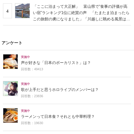
「ここに泊まって大正解」 富山県で“食事の評価が高
4
い宿”ランキング1位に絶賛の声 「たまたま泊まったら
この旅館の虜になりました」「川越しに眺める風景は最
高」
アンケート
実施中
声が好きな「日本のボーカリスト」は？
回答数：49413
実施中
歌が上手だと思うホロライブのメンバーは？
回答数：23836
実施中
ラーメンって日本食？それとも中華料理？
回答数：19630