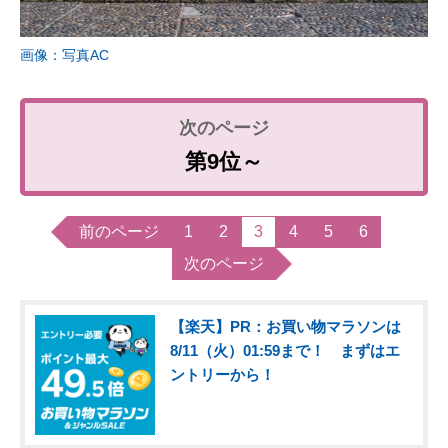
画像：写真AC
第9位～
前のページ
1
2
3
4
5
6
次のページ
【楽天】PR：お買い物マラソンは
8/11（火）01:59まで！ まずはエ
ントリーから！