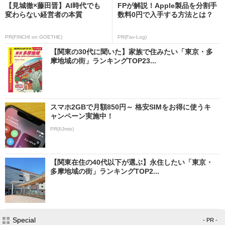
【見城徹×藤田晋】AI時代でも
FPが解説！Apple製品を分割手
変わらない経営者の本質
数料0円で入手する方法とは？
PR(FINCHI on GOETHE)
PR(Fav-Log)
【関東の30代に聞いた】家族で住みたい「東京・多
摩地域の街」ランキングTOP23...
スマホ2GBで月額850円～ 格安SIMをお得に使うキ
ャンペーン実施中！
PR(IIJmio)
【関東在住の40代以下が選ぶ】永住したい「東京・
多摩地域の街」ランキングTOP2...
Special
- PR -