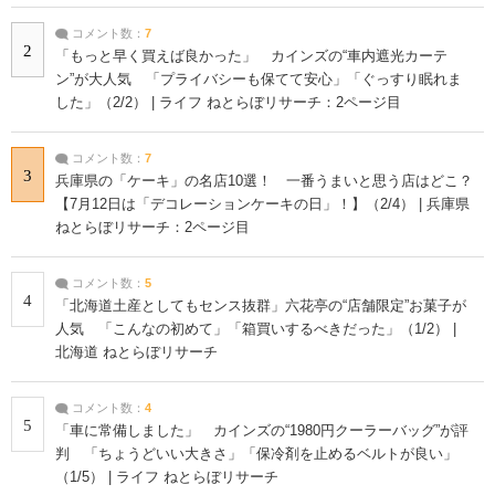
コメント数：
7
2
「もっと早く買えば良かった」 カインズの“車内遮光カーテ
ン”が大人気 「プライバシーも保てて安心」「ぐっすり眠れま
した」（2/2） | ライフ ねとらぼリサーチ：2ページ目
コメント数：
7
3
兵庫県の「ケーキ」の名店10選！ 一番うまいと思う店はどこ？
【7月12日は「デコレーションケーキの日」！】（2/4） | 兵庫県
ねとらぼリサーチ：2ページ目
コメント数：
5
4
「北海道土産としてもセンス抜群」六花亭の“店舗限定”お菓子が
人気 「こんなの初めて」「箱買いするべきだった」（1/2） |
北海道 ねとらぼリサーチ
コメント数：
4
5
「車に常備しました」 カインズの“1980円クーラーバッグ”が評
判 「ちょうどいい大きさ」「保冷剤を止めるベルトが良い」
（1/5） | ライフ ねとらぼリサーチ