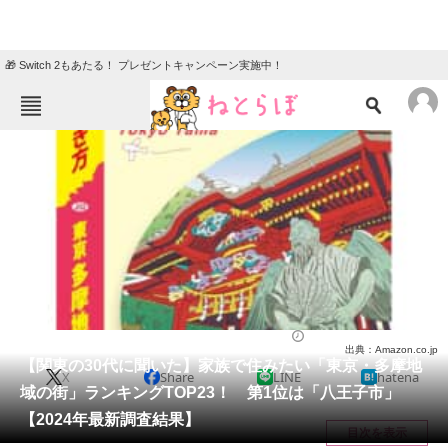
🎁 Switch 2もあたる！ プレゼントキャンペーン実施中！
ねとらぼメニュー
TOP
ニュース
エンタメ
クイズ
グルメ
地域
住まい
教育・育児
動物
リサーチ
住まい
2024/10/29 21:05（公開）
出典：Amazon.co.jp
会員記事
【関東の30代に聞いた】家族で住みたい「東京・多摩地
X
Share
LINE
hatena
域の街」ランキングTOP23！ 第1位は「八王子市」
メディア
【2024年最新調査結果】
目次を表示
注目記事を集めた総合ページ