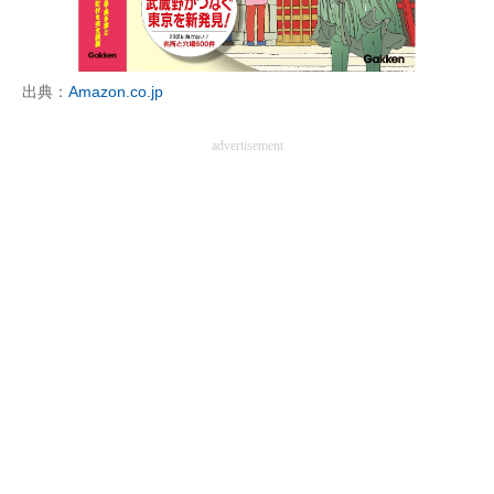
出典：
Amazon.co.jp
advertisement