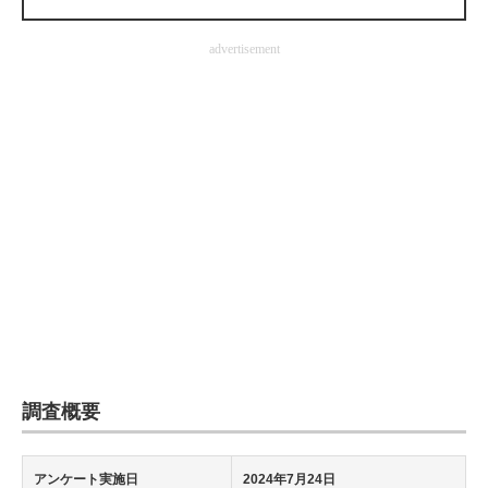
企業向けIT製品の総合サイト
advertisement
IT製品の技術・比較・事例
製造業のIT導入・活用を支援
モノづくり技術者専門サイト
エレクトロニクス専門サイト
電子設計の基本と応用
エネルギーの専門メディア
建設×テクノロジーの最前線
ちょっと気になるネットの話題
調査概要
アンケート実施日
2024年7月24日