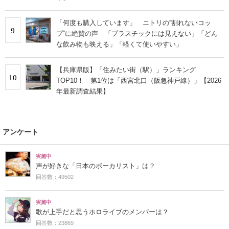
「何度も購入しています」 ニトリの“割れないコッ
9
プ”に絶賛の声 「プラスチックには見えない」「どん
な飲み物も映える」「軽くて使いやすい」
【兵庫県版】「住みたい街（駅）」ランキング
10
TOP10！ 第1位は「西宮北口（阪急神戸線）」【2026
年最新調査結果】
アンケート
実施中
声が好きな「日本のボーカリスト」は？
回答数：49502
実施中
歌が上手だと思うホロライブのメンバーは？
回答数：23869