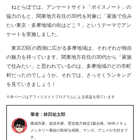
ねとらぼでは、アンケートサイト「ボイスノート」の
ITの今と未来を見通す
協力のもと、関東地方在住の30代を対象に「家族で住み
たい東京・多摩地域の街はどこ？」というテーマでアン
スマホと通信の最新トレンド
ケートを実施しました。
進化するPCとデバイスの未来
東京23区の西側に広がる多摩地域は、それぞれが独自
好きが集まる 比べて選べる
の魅力を持っています。関東地方在住の30代から「家族
で住みたい」と思われているのは、多摩地域のどの市町
ビジネスと働き方のヒント
村だったのでしょうか。それでは、さっそくランキング
AI活用のいまが分かる
を見ていきましょう！
企業ITのトレンドを詳説
※本ページはアフィリエイトプログラムによる収益を得ています
経営リーダーのコミュニティ
筆者：林田祐太郎
マーケ×ITの今がよく分かる
構成作家、放送作家。歴史能力検定1級合格。NHKドキュ
メンタリー番組の取材を経験。マンガ、アニメが大好きで
ITエンジニア向け専門サイト
す。