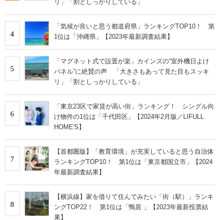
リ」「割としっかりしている」
「気候が良いと思う都道府県」ランキングTOP10！ 第
4
1位は「沖縄県」【2023年最新調査結果】
「マグネット式で設置が楽」カインズの“室外機日よけ
5
パネル”に絶賛の声 「大きさもあって見た目もスッキ
リ」「割としっかりしている」
「東京23区で家賃が高い街」ランキング！ シングル向
6
け物件の1位は「千代田区」【2024年2月版／LIFULL
HOME'S】
【首都圏版】「教育環境」が充実していると思う自治体
7
ランキングTOP10！ 第1位は「東京都国立市」【2024
年最新調査結果】
【横浜線】家を借りて住んでみたい「街（駅）」ランキ
8
ングTOP22！ 第1位は「鴨居 」【2023年最新投票結
果】