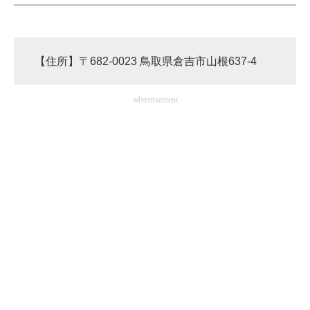
ITの今と未来を見通す
スマホと通信の最新トレンド
【住所】〒682-0023 鳥取県倉吉市山根637-4
進化するPCとデバイスの未来
advertisement
好きが集まる 比べて選べる
ビジネスと働き方のヒント
AI活用のいまが分かる
企業ITのトレンドを詳説
経営リーダーのコミュニティ
マーケ×ITの今がよく分かる
ITエンジニア向け専門サイト