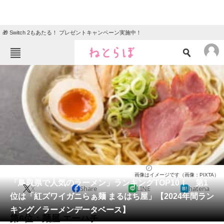
🎁 Switch 2もあたる！ プレゼントキャンペーン実施中！
ねとらぼメニュー
TOP
ニュース
エンタメ
クイズ
グルメ
地域
住まい
教育・育児
動物
リサーチ
鳥取県
2024/12/25 20:40（公開）
画像はイメージです（画像：PIXTA）
会員記事
「鳥取県で人気のラーメン」ランキングTOP10！ 第1
X
Share
LINE
hatena
位は「紅ズワイガニらぁ麺 まるはち屋」【2024年間ラン
メディア
キング／ラーメンデータベース】
第6位：麺屋 エーハチ
注目記事を集めた総合ページ