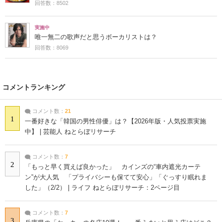
回答数：8502
実施中
唯一無二の歌声だと思うボーカリストは？
回答数：8069
コメントランキング
コメント数：
21
1
一番好きな「韓国の男性俳優」は？【2026年版・人気投票実施
中】 | 芸能人 ねとらぼリサーチ
コメント数：
7
2
「もっと早く買えば良かった」 カインズの“車内遮光カーテ
ン”が大人気 「プライバシーも保てて安心」「ぐっすり眠れま
した」（2/2） | ライフ ねとらぼリサーチ：2ページ目
コメント数：
7
3