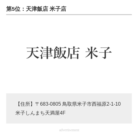
企業向けIT製品の総合サイト
第5位：天津飯店 米子店
IT製品の技術・比較・事例
製造業のIT導入・活用を支援
モノづくり技術者専門サイト
エレクトロニクス専門サイト
電子設計の基本と応用
エネルギーの専門メディア
建設×テクノロジーの最前線
【住所】〒683-0805 鳥取県米子市西福原2-1-10
米子しんまち天満屋4F
ちょっと気になるネットの話題
advertisement