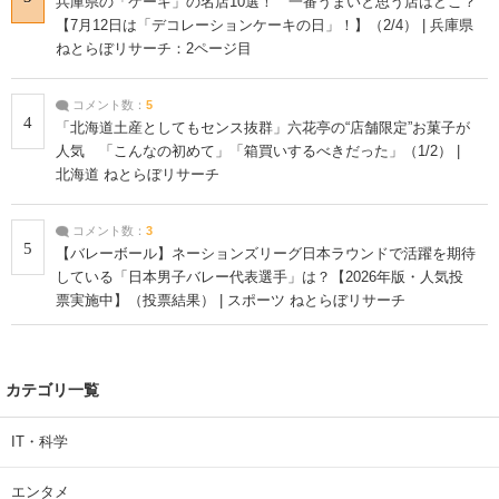
兵庫県の「ケーキ」の名店10選！ 一番うまいと思う店はどこ？
【7月12日は「デコレーションケーキの日」！】（2/4） | 兵庫県
ねとらぼリサーチ：2ページ目
コメント数：
5
4
「北海道土産としてもセンス抜群」六花亭の“店舗限定”お菓子が
人気 「こんなの初めて」「箱買いするべきだった」（1/2） |
北海道 ねとらぼリサーチ
コメント数：
3
5
【バレーボール】ネーションズリーグ日本ラウンドで活躍を期待
している「日本男子バレー代表選手」は？【2026年版・人気投
票実施中】（投票結果） | スポーツ ねとらぼリサーチ
カテゴリ一覧
IT・科学
エンタメ