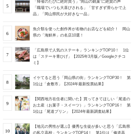
「帰省のたびに絶対買う」“岡山の銘菓”に絶賛の声
5
「職場でいつも大喜びされる」「甘すぎず滑らかで上
品」「岡山県民が大好きな一品」
魚介類を使った創作丼が名物のお店などを紹介！ 岡山
6
県の「海鮮丼」の名店10選！
「広島県で人気のステーキ」ランキングTOP10！ 1位
7
は「ステーキ青ひげ」【2025年3月版／Googleクチコ
ミ】
イケてると思う「岡山県の街」ランキングTOP30！ 第
8
1位は「倉敷市」【2024年最新投票結果】
【関西地方在住者に聞いた】買ってきてほしい「尾道の
9
お土産（お菓子・スイーツ）」ランキングTOP16！ 第
1位は「尾道プリン」【2024年最新調査結果】
【地元の男性が選ぶ】優秀な生徒が多いと思う「広島県
10
の私立高校」ランキングTOP14！ 第1位は「修道高