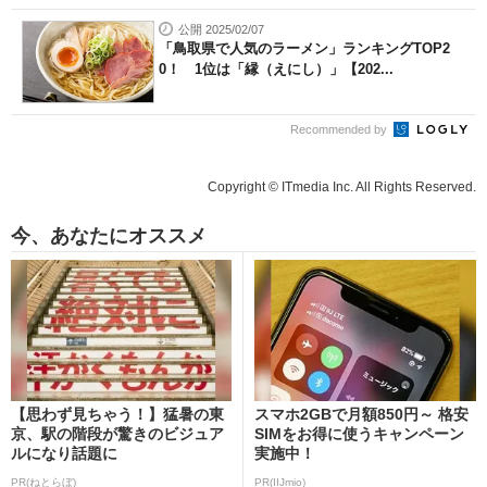
公開 2025/02/07
「鳥取県で人気のラーメン」ランキングTOP2
0！ 1位は「縁（えにし）」【202...
Recommended by
Copyright © ITmedia Inc. All Rights Reserved.
今、あなたにオススメ
【思わず見ちゃう！】猛暑の東
スマホ2GBで月額850円～ 格安
京、駅の階段が驚きのビジュア
SIMをお得に使うキャンペーン
ルになり話題に
実施中！
PR(ねとらぼ)
PR(IIJmio)