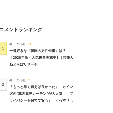
コメントランキング
コメント数：
21
1
一番好きな「韓国の男性俳優」は？
【2026年版・人気投票実施中】 | 芸能人
ねとらぼリサーチ
コメント数：
7
2
「もっと早く買えば良かった」 カイン
ズの“車内遮光カーテン”が大人気 「プ
ライバシーも保てて安心」「ぐっすり眠
れました」（2/2） | ライフ ねとらぼリ