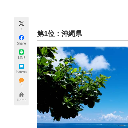
モノづくり技術者専門サイト
エレクトロ
X
ちょっと気になるネットの話題
第1位：沖縄県
Share
LINE
hatena
0
Home