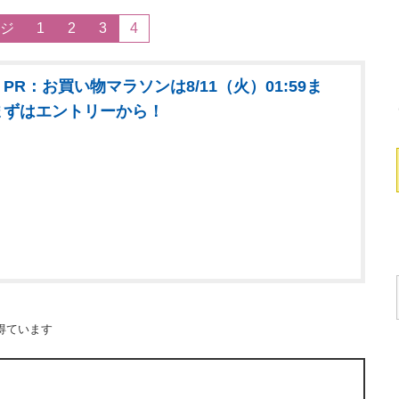
ジ
1
2
3
4
PR：お買い物マラソンは8/11（火）01:59ま
まずはエントリーから！
得ています