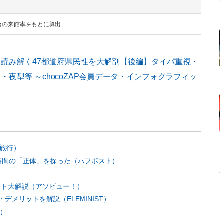
2時台の来館率をもとに算出
から読み解く47都道府県民性を大解剖【後編】タイパ重視・
夜型等 ～chocoZAP会員データ・インフォグラフィッ
 旅行）
縄時間の「正体」を探った（ハフポスト）
ット大解説（アソビュー！）
メリットを解説（ELEMINIST）
ル）