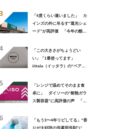
った時にふわっとしてて良い
3
感じ」「シートも汚れない」
「4度くらい違いました」 カ
インズの外に吊るす“遮光シェ
ード”が高評価 「今年の酷暑
にも活躍」「風通しもよくし
4
っかり遮光」の声
「この大きさがちょうどい
い」「1番使ってます」
iittala（イッタラ）の“ペアグ
ラス”が大人気 「見てるだけ
5
で嬉しくなる」「持ちやすく
「レンジで温めてそのまま食
て飲みやすい」
卓に」 ダイソーの“耐熱ガラ
ス製容器”に高評価の声 「冷
蔵庫にぴったり」「フタが簡
6
単で使いやすい」
「もう3〜4年リピしてる」“香
りが大好評の洗濯用洗剤”に