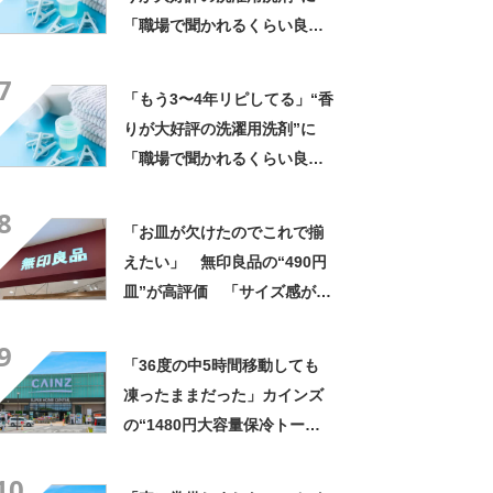
「職場で聞かれるくらい良い
匂い」「リピ決定」「一生こ
7
れでいい」の声
「もう3〜4年リピしてる」“香
りが大好評の洗濯用洗剤”に
「職場で聞かれるくらい良い
匂い」「リピ決定」「一生こ
8
れでいい」の声
「お皿が欠けたのでこれで揃
えたい」 無印良品の“490円
皿”が高評価 「サイズ感が絶
妙」「食洗機やレンジで使え
9
るのが◎」「何をのせても映
「36度の中5時間移動しても
える」
凍ったままだった」カインズ
の“1480円大容量保冷トー
ト”が好評 「1〜2日分の買い
10
物にちょうど良い」「この夏