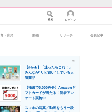
検索
ログイン
教育・育児
動物
リサーチ
会員記事
バイスの未来
好きが集まる 比べて選べる
- PR -
【iHerb】「迷ったらこれ！」
コミュニティ
マーケ×ITの今がよく分かる
みんなが"リピ買い"している人
気商品
【抽選で5,000円分】Amazonギ
・活用を支援
フトカードが当たる！読者アン
ケート実施中
スマホの写真／動画をもう一段