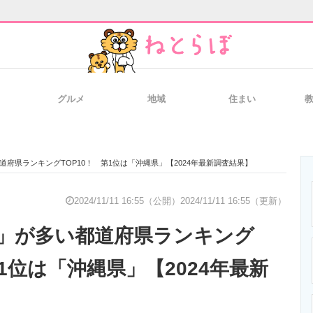
グルメ
地域
住まい
と未来を見通す
スマホと通信の最新トレンド
進化するPCとデ
府県ランキングTOP10！ 第1位は「沖縄県」【2024年最新調査結果】
のいまが分かる
企業ITのトレンドを詳説
経営リーダーの
2024/11/11 16:55（公開）
2024/11/11 16:55（更新）
」が多い都道府県ランキング
T製品の総合サイト
IT製品の技術・比較・事例
製造業のIT導入
第1位は「沖縄県」【2024年最新