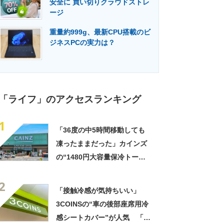
安全に 買い切りクラウドストレ
門メディア
建設×テクノロジーの最前線
ージ
重量約999g、最新CPU搭載のビ
ジネスPCの実力は？
「ライフ」のアクセスランキング
1
「36度の中5時間移動しても
凍ったままだった」カインズ
の“1480円大容量保冷トー
ト”が好評 「1〜2日分の買い
2
物にちょうど良い」「この夏
「接触冷感が気持ちいい」
は重宝しそう」の声
3COINSの“車の後部座席用冷
感シートカバー”が人気 「座