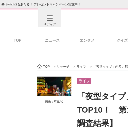
🎁 Switch 2もあたる！ プレゼントキャンペーン実施中！
メディア
TOP
ニュース
エンタメ
クイズ
注目記事を集めた総合ページ
ITの今
TOP
>
リサーチ
>
ライフ
>
「夜型タイプ」が多い都道
ビジネスと働き方のヒント
AI活用
ライフ
「夜型タイプ
画像：写真AC
ITエンジニア向け専門サイト
企業向けI
TOP10！ 
調査結果】