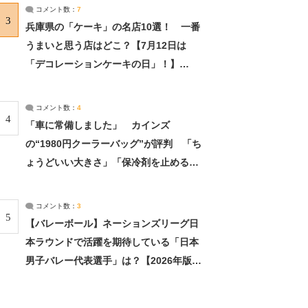
サーチ：2ページ目
コメント数：
7
3
兵庫県の「ケーキ」の名店10選！ 一番
うまいと思う店はどこ？【7月12日は
「デコレーションケーキの日」！】
（2/4） | 兵庫県 ねとらぼリサーチ：2ペ
ージ目
コメント数：
4
4
「車に常備しました」 カインズ
の“1980円クーラーバッグ”が評判 「ち
ょうどいい大きさ」「保冷剤を止めるベ
ルトが良い」（1/5） | ライフ ねとらぼ
リサーチ
コメント数：
3
5
【バレーボール】ネーションズリーグ日
本ラウンドで活躍を期待している「日本
男子バレー代表選手」は？【2026年版・
人気投票実施中】（投票結果） | スポー
ツ ねとらぼリサーチ