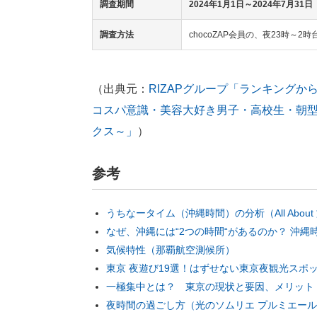
調査期間
2024年1月1日～2024年7月31日
調査方法
chocoZAP会員の、夜23時～
（出典元：
RIZAPグループ「ランキング
コスパ意識・美容大好き男子・高校生・朝型・
クス～」
）
参考
うちなータイム（沖縄時間）の分析（All About
なぜ、沖縄には“2つの時間“があるのか？ 沖
気候特性（那覇航空測候所）
東京 夜遊び19選！はずせない東京夜観光スポ
一極集中とは？ 東京の現状と要因、メリット・デ
夜時間の過ごし方（光のソムリエ プルミエー