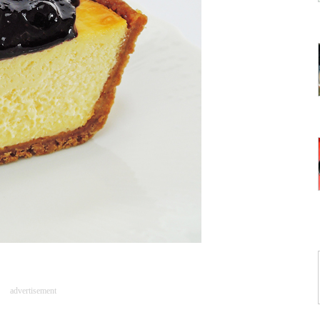
advertisement