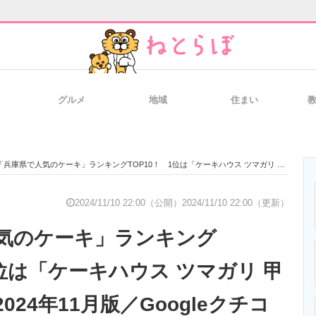
グルメ
地域
住まい
と未来を見通す
スマホと通信の最新トレンド
進化するPCとデ
兵庫県で人気のケーキ」ランキングTOP10！ 1位は「ケーキハウス ツマガリ 甲陽園本店」【2024年11月版／Googleクチコミ】
のいまが分かる
企業ITのトレンドを詳説
経営リーダーの
2024/11/10 22:00（公開）
2024/11/10 22:00（更新）
気のケーキ」ランキング
T製品の総合サイト
IT製品の技術・比較・事例
製造業のIT導入
1位は「ケーキハウス ツマガリ 甲
024年11月版／Googleクチコ