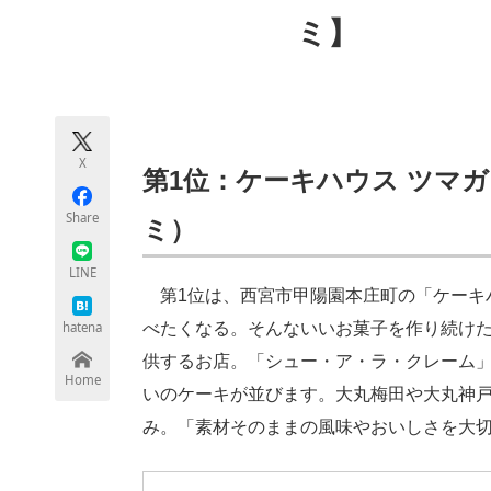
モノづくり技術者専門サイト
エレクトロ
ミ】
ちょっと気になるネットの話題
X
第1位：ケーキハウス ツマガリ
Share
ミ）
LINE
第1位は、西宮市甲陽園本庄町の「ケーキハ
hatena
べたくなる。そんないいお菓子を作り続け
供するお店。「シュー・ア・ラ・クレーム
Home
いのケーキが並びます。大丸梅田や大丸神
み。「素材そのままの風味やおいしさを大