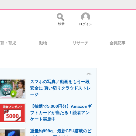
検索
ログイン
教育・育児
動物
リサーチ
会員記事
バイスの未来
好きが集まる 比べて選べる
- PR -
スマホの写真／動画をもう一段
コミュニティ
マーケ×ITの今がよく分かる
安全に 買い切りクラウドストレ
ージ
【抽選で5,000円分】Amazonギ
・活用を支援
フトカードが当たる！読者アン
ケート実施中
重量約999g、最新CPU搭載のビ