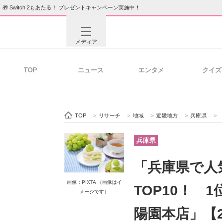
🎁 Switch 2もあたる！ プレゼントキャンペーン実施中！
メディア
TOP
ニュース
エンタメ
クイズ
注目記事を集めた総合ページ
ITの今
TOP
>
リサーチ
>
地域
>
近畿地方
>
兵庫県
>
「
ビジネスと働き方のヒント
AI活用
兵庫県
「兵庫県で人
ITエンジニア向け専門サイト
企業向けI
画像：PIXTA （画像はイ
TOP10！ 
メージです）
陽園本店」【2