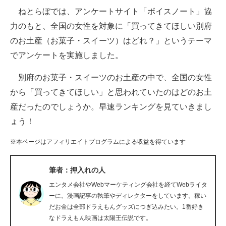
ねとらぼでは、アンケートサイト「ボイスノート」協
ITの今と未来を見通す
力のもと、全国の女性を対象に「買ってきてほしい別府
のお土産（お菓子・スイーツ）はどれ？」というテーマ
スマホと通信の最新トレンド
でアンケートを実施しました。
進化するPCとデバイスの未来
別府のお菓子・スイーツのお土産の中で、全国の女性
好きが集まる 比べて選べる
から「買ってきてほしい」と思われていたのはどのお土
産だったのでしょうか。早速ランキングを見ていきまし
ビジネスと働き方のヒント
ょう！
AI活用のいまが分かる
※本ページはアフィリエイトプログラムによる収益を得ています
企業ITのトレンドを詳説
筆者：押入れの人
経営リーダーのコミュニティ
エンタメ会社やWebマーケティング会社を経てWebライタ
マーケ×ITの今がよく分かる
ーに。漫画記事の執筆やディレクターをしています。稼い
だお金は全部ドラえもんグッズにつぎ込みたい。1番好き
ITエンジニア向け専門サイト
なドラえもん映画は太陽王伝説です。