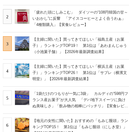
「疲れた頭にしみこむ」 ダイソーの“108円韓国の甘～
2
いおかし”に反響 「アイスコーヒーとよく合うわぁ」
「4種類購入」【実食レビュー】
【主婦に聞いた】買ってきてほしい「福島土産（お菓
3
子）」ランキングTOP19！ 第1位は「あわまんじゅう
（小池菓子舗）」【2026年最新調査結果】
【主婦に聞いた】買ってきてほしい「横浜土産（お菓
4
子）」ランキングTOP26！ 第1位は「サブレ（横濱文
明堂）」【2026年最新調査結果】
「1袋だけのつもりが一気に3袋」 カルディの“598円フ
5
ランス産お菓子”が大人気 「デパ地下スイーツに負け
ぬ美味しさ」「飲み物の相棒にバッチリ」【実食レビュ
ー】
【地元の女性に聞いた】おすすめの「もみじ饅頭」ラン
6
キングTOP15！ 第1位は「もみじ饅頭（にしき堂）」