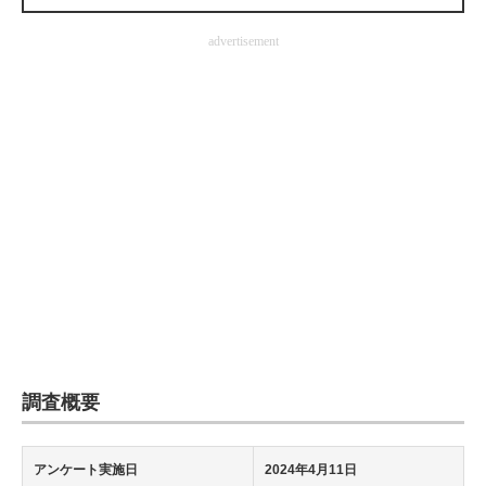
企業向けIT製品の総合サイト
advertisement
IT製品の技術・比較・事例
製造業のIT導入・活用を支援
モノづくり技術者専門サイト
エレクトロニクス専門サイト
電子設計の基本と応用
エネルギーの専門メディア
建設×テクノロジーの最前線
ちょっと気になるネットの話題
調査概要
アンケート実施日
2024年4月11日