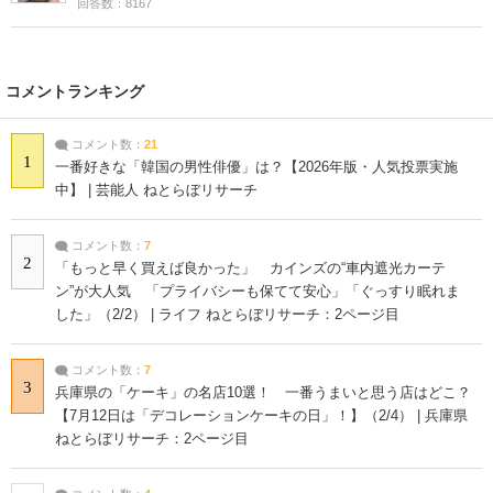
回答数：8167
コメントランキング
コメント数：
21
1
一番好きな「韓国の男性俳優」は？【2026年版・人気投票実施
中】 | 芸能人 ねとらぼリサーチ
コメント数：
7
2
「もっと早く買えば良かった」 カインズの“車内遮光カーテ
ン”が大人気 「プライバシーも保てて安心」「ぐっすり眠れま
した」（2/2） | ライフ ねとらぼリサーチ：2ページ目
コメント数：
7
3
兵庫県の「ケーキ」の名店10選！ 一番うまいと思う店はどこ？
【7月12日は「デコレーションケーキの日」！】（2/4） | 兵庫県
ねとらぼリサーチ：2ページ目