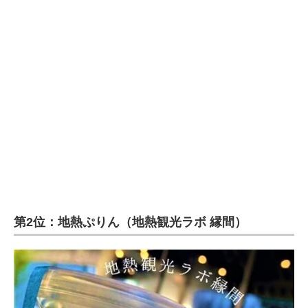
第2位：地熱ぷりん（地熱観光ラボ 縁間）