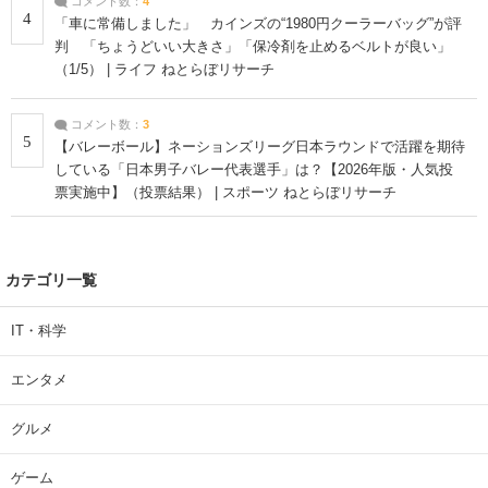
コメント数：
4
4
「車に常備しました」 カインズの“1980円クーラーバッグ”が評
判 「ちょうどいい大きさ」「保冷剤を止めるベルトが良い」
（1/5） | ライフ ねとらぼリサーチ
コメント数：
3
5
【バレーボール】ネーションズリーグ日本ラウンドで活躍を期待
している「日本男子バレー代表選手」は？【2026年版・人気投
票実施中】（投票結果） | スポーツ ねとらぼリサーチ
カテゴリ一覧
IT・科学
エンタメ
グルメ
ゲーム