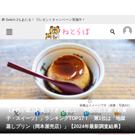
🎁 Switch 2もあたる！ プレゼントキャンペーン実施中！
ねとらぼメニュー
TOP
ニュース
エンタメ
クイズ
グルメ
地域
住まい
教育・育児
動物
リサーチ
お菓子
2024/11/16 17:35（公開）
画像はイメージです（画像：写真AC）
会員記事
【女性が選ぶ】買ってきてほしい「別府のお土産（お菓
X
Share
LINE
hatena
0
子・スイーツ）」ランキングTOP17！ 第1位は「地獄
メディア
蒸しプリン（岡本屋売店）」【2024年最新調査結果】
目次を表示
注目記事を集めた総合ページ