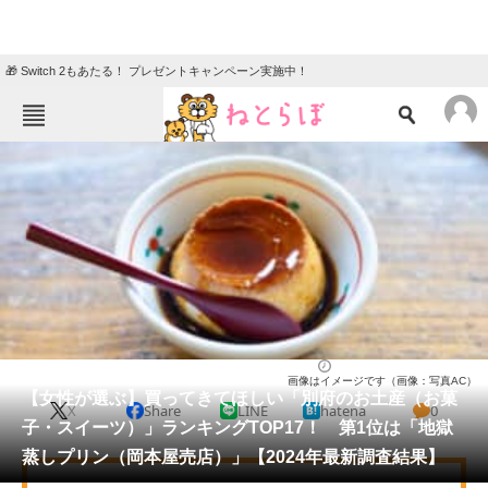
🎁 Switch 2もあたる！ プレゼントキャンペーン実施中！
ねとらぼメニュー
TOP
ニュース
エンタメ
クイズ
グルメ
地域
住まい
教育・育児
動物
リサーチ
お菓子
2024/11/16 17:35（公開）
画像はイメージです（画像：写真AC）
会員記事
【女性が選ぶ】買ってきてほしい「別府のお土産（お菓
X
Share
LINE
hatena
0
子・スイーツ）」ランキングTOP17！ 第1位は「地獄
メディア
蒸しプリン（岡本屋売店）」【2024年最新調査結果】
注目記事を集めた総合ページ