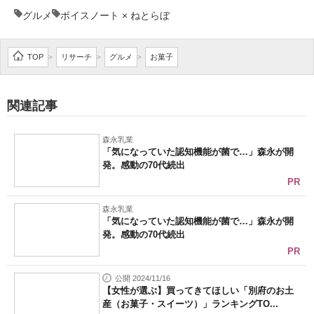
グルメ
ボイスノート × ねとらぼ
企業向けIT製品の総合サイト
IT製品の技術・比較・事例
TOP
リサーチ
グルメ
お菓子
>
>
>
製造業のIT導入・活用を支援
関連記事
モノづくり技術者専門サイト
エレクトロニクス専門サイト
森永乳業
「気になっていた認知機能が菌で…」森永が開
発。感動の70代続出
電子設計の基本と応用
PR
エネルギーの専門メディア
森永乳業
「気になっていた認知機能が菌で…」森永が開
建設×テクノロジーの最前線
発。感動の70代続出
PR
ちょっと気になるネットの話題
公開 2024/11/16
【女性が選ぶ】買ってきてほしい「別府のお土
産（お菓子・スイーツ）」ランキングTO...