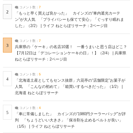
コメント数：
7
2
「もっと早く買えば良かった」 カインズの“車内遮光カーテ
ン”が大人気 「プライバシーも保てて安心」「ぐっすり眠れま
した」（2/2） | ライフ ねとらぼリサーチ：2ページ目
コメント数：
7
3
兵庫県の「ケーキ」の名店10選！ 一番うまいと思う店はどこ？
【7月12日は「デコレーションケーキの日」！】（2/4） | 兵庫県
ねとらぼリサーチ：2ページ目
コメント数：
5
4
「北海道土産としてもセンス抜群」六花亭の“店舗限定”お菓子が
人気 「こんなの初めて」「箱買いするべきだった」（1/2） |
北海道 ねとらぼリサーチ
コメント数：
4
5
「車に常備しました」 カインズの“1980円クーラーバッグ”が評
判 「ちょうどいい大きさ」「保冷剤を止めるベルトが良い」
（1/5） | ライフ ねとらぼリサーチ