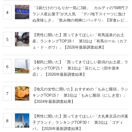
「1袋だけのつもりが一気に3袋」 カルディの“598円フ
4
ランス産お菓子”が大人気 「デパ地下スイーツに負け
ぬ美味しさ」「飲み物の相棒にバッチリ」【実食レビュ
ー】
【男性に聞いた】買ってきてほしい「有馬温泉のお土
5
産」ランキングTOP18！ 第1位は「有馬ロール（カフ
ェ・ド・ボウ）」【2026年最新調査結果】
【都民に聞いた】「買ってきてほしい新潟のお土産」ラ
6
ンキングTOP21！ 第1位は「笹だんご（田中屋本
店）」【2026年最新調査結果】
【地元の女性に聞いた】おすすめの「もみじ饅頭」ラン
7
キングTOP15！ 第1位は「もみじ饅頭（にしき堂）」
【2024年最新調査結果】
【男性に聞いた】買ってきてほしい「大丸東京店の洋菓
8
子ブランド」ランキングTOP30！ 第1位は「ゴディ
バ」【2026年最新調査結果】