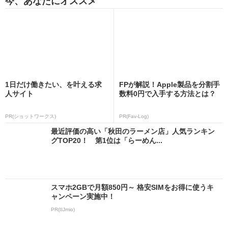
今、あなたにオススメ
1日だけ働きたい、を叶える求
FPが解説！Apple製品を分割手
人サイト
数料0円で入手する方法とは？
PR(ショットワークス)
PR(Fav-Log)
最近評価の高い「秋田のラーメン店」人気ランキン
グTOP20！ 第1位は「らーめん...
スマホ2GBで月額850円～ 格安SIMをお得に使うキ
ャンペーン実施中！
PR(IIJmio)