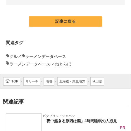
企業向けIT製品の総合サイト
IT製品の技術・比較・事例
記事に戻る
製造業のIT導入・活用を支援
関連タグ
モノづくり技術者専門サイト
グルメ
ラーメンデータベース
エレクトロニクス専門サイト
ラーメンデータベース × ねとらぼ
電子設計の基本と応用
TOP
リサーチ
地域
北海道・東北地方
秋田県
>
>
>
>
エネルギーの専門メディア
建設×テクノロジーの最前線
関連記事
ちょっと気になるネットの話題
ビタブリッドジャパン
「夜中起きる原因は脳」4時間睡眠の人必見
PR