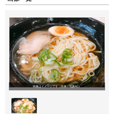
ITの今と未来を見通す
スマホと通信の最新トレンド
進化するPCとデバイスの未来
好きが集まる 比べて選べる
ビジネスと働き方のヒント
AI活用のいまが分かる
企業ITのトレンドを詳説
画像はイメージです（
画像：写真AC
）
経営リーダーのコミュニティ
マーケ×ITの今がよく分かる
ITエンジニア向け専門サイト