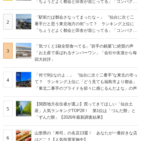
「ちょうどよく都会と田舎が混じってる」「コンパクト
にまとまったいい街」の声
「駅前だば都会さなってまったな～」 “仙台に次ぐ二
2
番手だと思う東北地方の街”って？ ランキング上位に
「ちょうどよく都会と田舎が混じってる」「コンパクト
にまとまったいい街」の声
「気づくと1箱全部食べてる」“岩手の銘菓”に絶賛の声
3
「お土産で喜ばれるナンバーワン」「会社や友達から毎
回大好評」
「何で9位なのよ…」 “仙台に次ぐ二番手”な東北の市っ
4
て？ ランキング上位に「どう見ても福島市より都会」
「東北二番手のプライドを節々に感じるんだよな」の声
【関西地方在住者が選ぶ】買ってきてほしい「仙台土
5
産」人気ランキングTOP28！ 第1位は「づんだ餅」と
「ずんだ餅」【2026年最新調査結果】
山形県の「寿司」の名店13選！ あなたが一番好きな店
6
はどこ？【人気投票実施中】