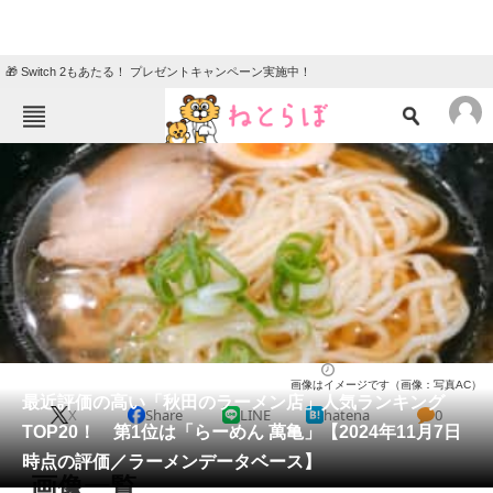
🎁 Switch 2もあたる！ プレゼントキャンペーン実施中！
ねとらぼメニュー
TOP
ニュース
エンタメ
クイズ
グルメ
地域
住まい
教育・育児
動物
リサーチ
秋田県
2024/11/11 21:05（公開）
画像はイメージです（画像：写真AC）
会員記事
最近評価の高い「秋田のラーメン店」人気ランキング
X
Share
LINE
hatena
0
TOP20！ 第1位は「らーめん 萬亀」【2024年11月7日
メディア
時点の評価／ラーメンデータベース】
画像一覧
注目記事を集めた総合ページ