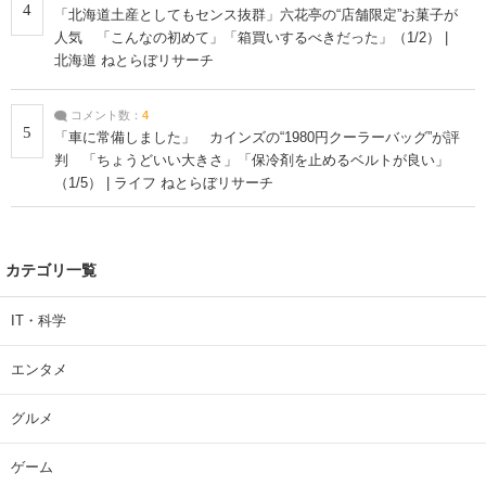
4
「北海道土産としてもセンス抜群」六花亭の“店舗限定”お菓子が
人気 「こんなの初めて」「箱買いするべきだった」（1/2） |
北海道 ねとらぼリサーチ
コメント数：
4
5
「車に常備しました」 カインズの“1980円クーラーバッグ”が評
判 「ちょうどいい大きさ」「保冷剤を止めるベルトが良い」
（1/5） | ライフ ねとらぼリサーチ
カテゴリ一覧
IT・科学
エンタメ
グルメ
ゲーム