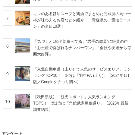
キレのある醤油スープと鶏油でまとめた完成度の高い一
7
杯が味わえるお店などを紹介！ 青森県の「醤油ラーメ
ン」の名店10選！
「気づくと1箱全部食べてる」“岩手の銘菓”に絶賛の声
8
「お土産で喜ばれるナンバーワン」「会社や友達から毎
回大好評」
「東北自動車道（上り）で人気のサービスエリア」ラン
9
キングTOP10！ 1位は「羽生PA (上り)」【2024年1月
版／Googleクチコミ調べ】
【秋田県版】「観光スポット」人気ランキング
10
TOP5！ 第1位は「角館武家屋敷通り」【2023年最新
調査結果】
アンケート