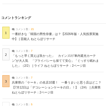
コメントランキング
コメント数：
21
1
一番好きな「韓国の男性俳優」は？【2026年版・人気投票実施
中】 | 芸能人 ねとらぼリサーチ
コメント数：
7
2
「もっと早く買えば良かった」 カインズの“車内遮光カーテ
ン”が大人気 「プライバシーも保てて安心」「ぐっすり眠れま
した」（2/2） | ライフ ねとらぼリサーチ：2ページ目
コメント数：
7
3
兵庫県の「ケーキ」の名店10選！ 一番うまいと思う店はどこ？
【7月12日は「デコレーションケーキの日」！】（2/4） | 兵庫県
ねとらぼリサーチ：2ページ目
コメント数：
5