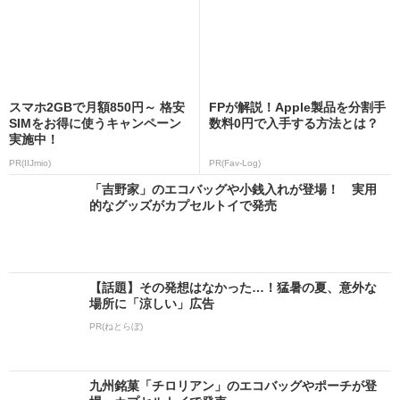
スマホ2GBで月額850円～ 格安
FPが解説！Apple製品を分割手
SIMをお得に使うキャンペーン
数料0円で入手する方法とは？
実施中！
PR(IIJmio)
PR(Fav-Log)
「吉野家」のエコバッグや小銭入れが登場！ 実用
的なグッズがカプセルトイで発売
【話題】その発想はなかった…！猛暑の夏、意外な
場所に「涼しい」広告
PR(ねとらぼ)
九州銘菓「チロリアン」のエコバッグやポーチが登