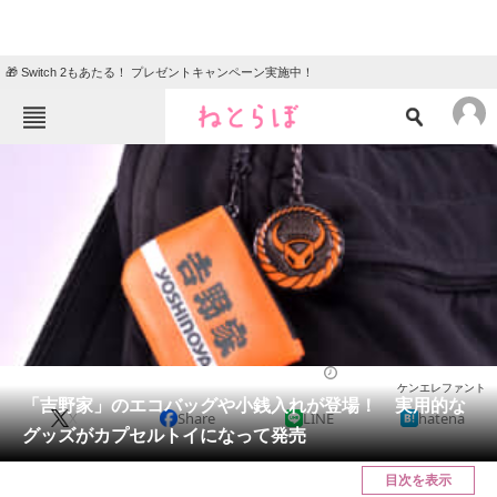
🎁 Switch 2もあたる！ プレゼントキャンペーン実施中！
ねとらぼメニュー
TOP
ニュース
エンタメ
クイズ
グルメ
地域
住まい
教育・育児
動物
リサーチ
ホビー
2024/11/16 18:00（公開）
ケンエレファント
会員記事
「吉野家」のエコバッグや小銭入れが登場！ 実用的な
X
Share
LINE
hatena
グッズがカプセルトイになって発売
メディア
目次を表示
注目記事を集めた総合ページ