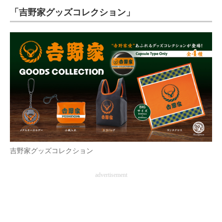
「吉野家グッズコレクション」
ITの今と未来を見通す
スマホと通信の最新トレンド
進化するPCとデバイスの未来
好きが集まる 比べて選べる
ビジネスと働き方のヒント
AI活用のいまが分かる
企業ITのトレンドを詳説
吉野家グッズコレクション
経営リーダーのコミュニティ
advertisement
マーケ×ITの今がよく分かる
ITエンジニア向け専門サイト