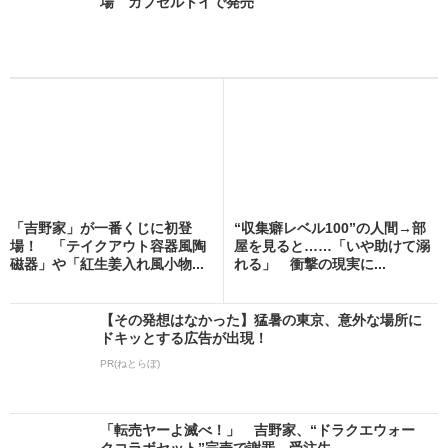
場 カプセルトイで発売
「吉野家」が一番くじに初登
“収集癖レベル100”の人間→部
場！ 「テイクアウト容器風陶
屋を見ると……「いや助けて溺
磁器」や「紅生姜入れ風小物...
れる」 衝撃の現実に...
【その発想はなかった】猛暑の東京、意外な場所に
ドキッとする広告が出現！
PR(ねとらぼ)
「転売ヤーよ滅べ！」 吉野家、“ドラクエウォー
クコラボセット”完売で謝罪 受注生...