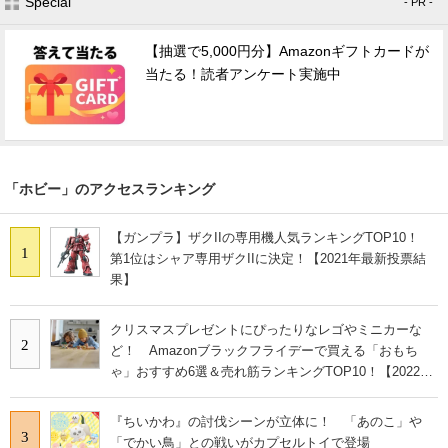
Special
- PR -
【抽選で5,000円分】Amazonギフトカードが
当たる！読者アンケート実施中
「ホビー」のアクセスランキング
【ガンプラ】ザクIIの専用機人気ランキングTOP10！
1
第1位はシャア専用ザクIIに決定！【2021年最新投票結
果】
クリスマスプレゼントにぴったりなレゴやミニカーな
2
ど！ Amazonブラックフライデーで買える「おもち
ゃ」おすすめ6選＆売れ筋ランキングTOP10！【2022年
11月30日】
『ちいかわ』の討伐シーンが立体に！ 「あのこ」や
3
「でかい鳥」との戦いがカプセルトイで登場