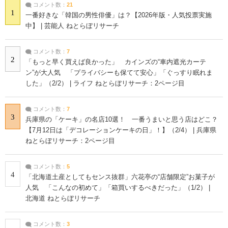
コメント数：
21
1
一番好きな「韓国の男性俳優」は？【2026年版・人気投票実施
中】 | 芸能人 ねとらぼリサーチ
コメント数：
7
2
「もっと早く買えば良かった」 カインズの“車内遮光カーテ
ン”が大人気 「プライバシーも保てて安心」「ぐっすり眠れま
した」（2/2） | ライフ ねとらぼリサーチ：2ページ目
コメント数：
7
3
兵庫県の「ケーキ」の名店10選！ 一番うまいと思う店はどこ？
【7月12日は「デコレーションケーキの日」！】（2/4） | 兵庫県
ねとらぼリサーチ：2ページ目
コメント数：
5
4
「北海道土産としてもセンス抜群」六花亭の“店舗限定”お菓子が
人気 「こんなの初めて」「箱買いするべきだった」（1/2） |
北海道 ねとらぼリサーチ
コメント数：
3