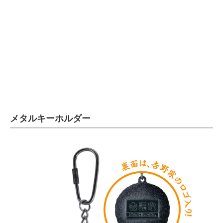
企業向けIT製品の総合サイト
IT製品の技術・比較・事例
製造業のIT導入・活用を支援
モノづくり技術者専門サイト
エレクトロニクス専門サイト
メタルキーホルダー
電子設計の基本と応用
エネルギーの専門メディア
建設×テクノロジーの最前線
ちょっと気になるネットの話題