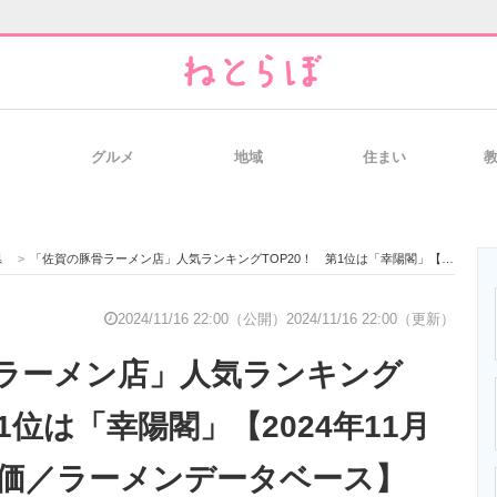
グルメ
地域
住まい
と未来を見通す
スマホと通信の最新トレンド
進化するPCとデ
県
>
「佐賀の豚骨ラーメン店」人気ランキングTOP20！ 第1位は「幸陽閣」【2024年11月11日時点の評価／ラーメンデータベース】
のいまが分かる
企業ITのトレンドを詳説
経営リーダーの
2024/11/16 22:00（公開）
2024/11/16 22:00（更新）
ラーメン店」人気ランキング
T製品の総合サイト
IT製品の技術・比較・事例
製造業のIT導入
第1位は「幸陽閣」【2024年11月
評価／ラーメンデータベース】