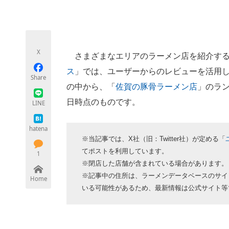
モノづくり技術者専門サイト
エレクトロ
X
さまざまなエリアのラーメン店を紹介する
ちょっと気になるネットの話題
ス
」では、ユーザーからのレビューを活用
Share
の中から、「
佐賀の豚骨ラーメン店
」のラン
日時点のものです。
LINE
hatena
※当記事では、X社（旧：Twitter社）が定める「
てポストを利用しています。
1
※閉店した店舗が含まれている場合があります。
※記事中の住所は、ラーメンデータベースのサイ
Home
いる可能性があるため、最新情報は公式サイト等