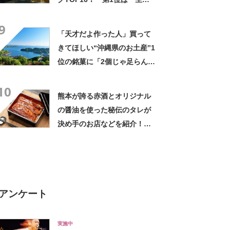
縄そば（うるま御膳）」
9
【2025年最新調査結果】
「天才だよ作った人」買って
きてほしい“沖縄県のお土産”1
位の銘菓に「2個じゃ足らん」
「見かけると絶対買っちゃ
10
う」「職場へのお土産にピッ
熊本が誇る赤酒とオリジナル
タリ」の声
の醤油を使った秘伝のタレが
決め手のお店などを紹介！
熊本県の「うな重」の名店10
選！
アンケート
実施中