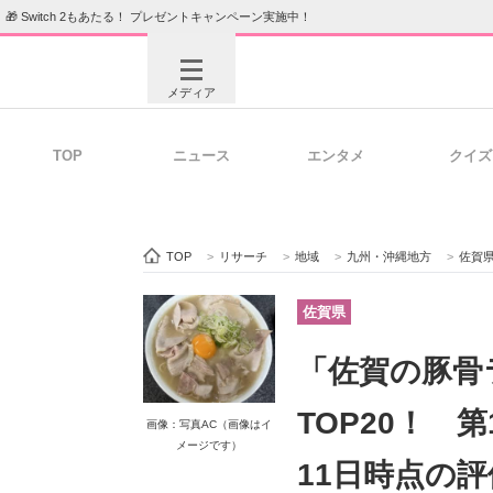
🎁 Switch 2もあたる！ プレゼントキャンペーン実施中！
メディア
TOP
ニュース
エンタメ
クイズ
注目記事を集めた総合ページ
ITの今
TOP
>
リサーチ
>
地域
>
九州・沖縄地方
>
佐賀
ビジネスと働き方のヒント
AI活用
佐賀県
「佐賀の豚骨
ITエンジニア向け専門サイト
企業向けI
TOP20！ 
画像：写真AC（画像はイ
メージです）
11日時点の