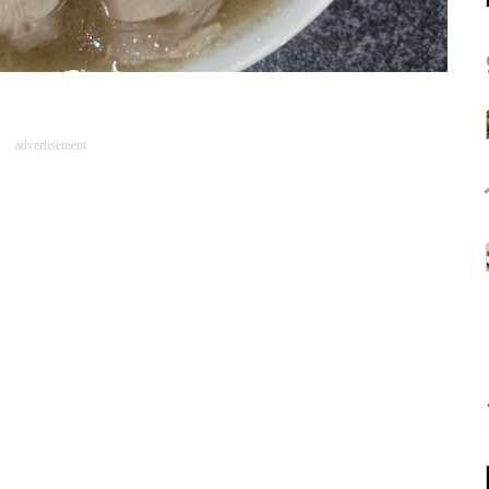
advertisement