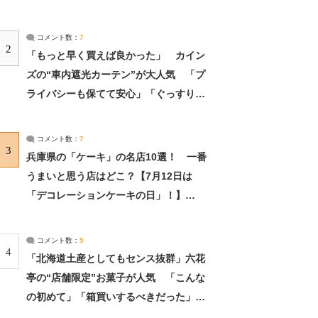
コメント数：
7
2
「もっと早く買えば良かった」 カイン
ズの“車内遮光カーテン”が大人気 「プ
ライバシーも保てて安心」「ぐっすり眠
れました」（2/2） | ライフ ねとらぼリ
サーチ：2ページ目
コメント数：
7
3
兵庫県の「ケーキ」の名店10選！ 一番
うまいと思う店はどこ？【7月12日は
「デコレーションケーキの日」！】
（2/4） | 兵庫県 ねとらぼリサーチ：2ペ
ージ目
コメント数：
5
4
「北海道土産としてもセンス抜群」六花
亭の“店舗限定”お菓子が人気 「こんな
の初めて」「箱買いするべきだった」
（1/2） | 北海道 ねとらぼリサーチ