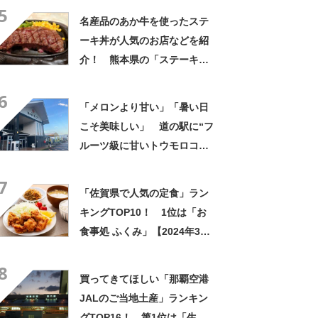
5
名産品のあか牛を使ったステ
ーキ丼が人気のお店などを紹
介！ 熊本県の「ステーキ」
の名店10選！
6
「メロンより甘い」「暑い日
こそ美味しい」 道の駅に“フ
ルーツ級に甘いトウモロコ
シ”がずらり 「生でかじれ
7
る」「糖度18度超え」「朝市
「佐賀県で人気の定食」ラン
に大行列」
キングTOP10！ 1位は「お
食事処 ふくみ」【2024年3月
版／Googleクチコミ調べ】
8
買ってきてほしい「那覇空港
JALのご当地土産」ランキン
グTOP16！ 第1位は「生沖