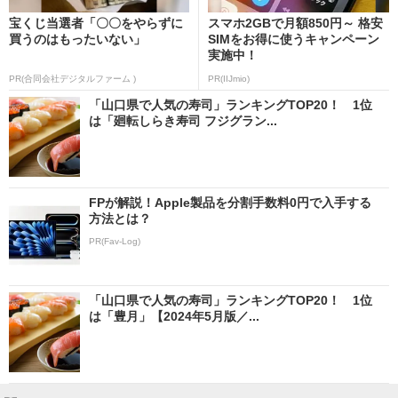
宝くじ当選者「〇〇をやらずに
スマホ2GBで月額850円～ 格安
買うのはもったいない」
SIMをお得に使うキャンペーン
実施中！
PR(合同会社デジタルファーム )
PR(IIJmio)
「山口県で人気の寿司」ランキングTOP20！ 1位
は「廻転しらき寿司 フジグラン...
FPが解説！Apple製品を分割手数料0円で入手する
方法とは？
PR(Fav-Log)
「山口県で人気の寿司」ランキングTOP20！ 1位
は「豊月」【2024年5月版／...