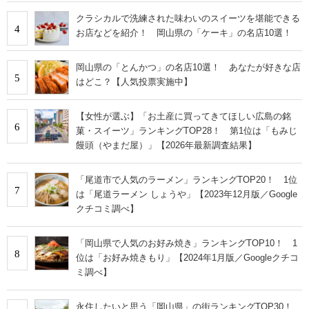
クラシカルで洗練された味わいのスイーツを堪能できる
4
お店などを紹介！ 岡山県の「ケーキ」の名店10選！
岡山県の「とんかつ」の名店10選！ あなたが好きな店
5
はどこ？【人気投票実施中】
【女性が選ぶ】「お土産に買ってきてほしい広島の銘
6
菓・スイーツ」ランキングTOP28！ 第1位は「もみじ
饅頭（やまだ屋）」【2026年最新調査結果】
「尾道市で人気のラーメン」ランキングTOP20！ 1位
7
は「尾道ラーメン しょうや」【2023年12月版／Google
クチコミ調べ】
「岡山県で人気のお好み焼き」ランキングTOP10！ 1
8
位は「お好み焼きもり」【2024年1月版／Googleクチコ
ミ調べ】
永住したいと思う「岡山県」の街ランキングTOP30！