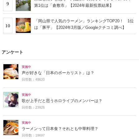
9
第1位は「倉敷市」【2024年最新投票結果】
「岡山県で人気のラーメン」ランキングTOP20！ 1位
10
は「豚平」【2024年3月版／Googleクチコミ調べ】
アンケート
実施中
声が好きな「日本のボーカリスト」は？
回答数：49620
実施中
歌が上手だと思うホロライブのメンバーは？
回答数：23926
実施中
ラーメンって日本食？それとも中華料理？
回答数：19697