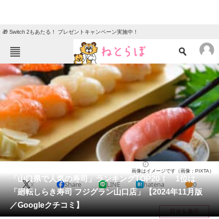
🎁 Switch 2もあたる！ プレゼントキャンペーン実施中！
ねとらぼメニュー
TOP
ニュース
エンタメ
クイズ
グルメ
地域
住まい
教育・育児
動物
リサーチ
山口県
2024/11/16 10:30（公開）
画像はイメージです（画像：PIXTA）
会員記事
「山口県で人気の寿司」ランキングTOP20！ 1位は
X
Share
LINE
hatena
0
「廻転しらき寿司 フジグラン山口店」【2024年11月版
メディア
／Googleクチコミ】
目次を表示
注目記事を集めた総合ページ