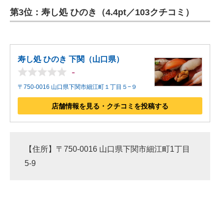
第3位：寿し処 ひのき（4.4pt／103クチコミ）
ITの今と未来を見通す
スマホと通信の最新トレンド
寿し処 ひのき 下関（山口県）
進化するPCとデバイスの未来
-
好きが集まる 比べて選べる
〒750-0016 山口県下関市細江町１丁目５−９
ビジネスと働き方のヒント
店舗情報を見る・クチコミを投稿する
AI活用のいまが分かる
企業ITのトレンドを詳説
【住所】〒750-0016 山口県下関市細江町1丁目
5-9
経営リーダーのコミュニティ
マーケ×ITの今がよく分かる
ITエンジニア向け専門サイト