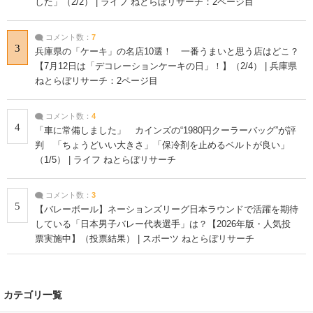
した」（2/2） | ライフ ねとらぼリサーチ：2ページ目
コメント数：
7
3
兵庫県の「ケーキ」の名店10選！ 一番うまいと思う店はどこ？
【7月12日は「デコレーションケーキの日」！】（2/4） | 兵庫県
ねとらぼリサーチ：2ページ目
コメント数：
4
4
「車に常備しました」 カインズの“1980円クーラーバッグ”が評
判 「ちょうどいい大きさ」「保冷剤を止めるベルトが良い」
（1/5） | ライフ ねとらぼリサーチ
コメント数：
3
5
【バレーボール】ネーションズリーグ日本ラウンドで活躍を期待
している「日本男子バレー代表選手」は？【2026年版・人気投
票実施中】（投票結果） | スポーツ ねとらぼリサーチ
カテゴリ一覧