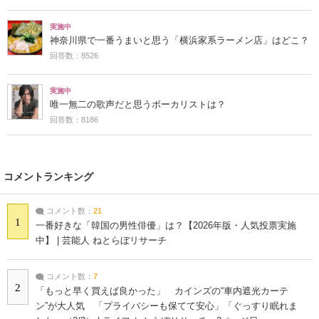
実施中
神奈川県で一番うまいと思う「横浜家系ラーメン店」はどこ？
回答数：8526
実施中
唯一無二の歌声だと思うボーカリストは？
回答数：8186
コメントランキング
コメント数：
21
1
一番好きな「韓国の男性俳優」は？【2026年版・人気投票実施
中】 | 芸能人 ねとらぼリサーチ
コメント数：
7
2
「もっと早く買えば良かった」 カインズの“車内遮光カーテ
ン”が大人気 「プライバシーも保てて安心」「ぐっすり眠れま