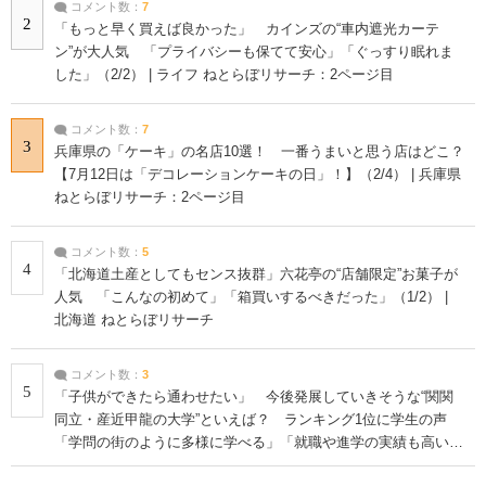
コメント数：
7
2
「もっと早く買えば良かった」 カインズの“車内遮光カーテ
ン”が大人気 「プライバシーも保てて安心」「ぐっすり眠れま
した」（2/2） | ライフ ねとらぼリサーチ：2ページ目
コメント数：
7
3
兵庫県の「ケーキ」の名店10選！ 一番うまいと思う店はどこ？
【7月12日は「デコレーションケーキの日」！】（2/4） | 兵庫県
ねとらぼリサーチ：2ページ目
コメント数：
5
4
「北海道土産としてもセンス抜群」六花亭の“店舗限定”お菓子が
人気 「こんなの初めて」「箱買いするべきだった」（1/2） |
北海道 ねとらぼリサーチ
コメント数：
3
5
「子供ができたら通わせたい」 今後発展していきそうな“関関
同立・産近甲龍の大学”といえば？ ランキング1位に学生の声
「学問の街のように多様に学べる」「就職や進学の実績も高い」
| 大学 ねとらぼリサーチ