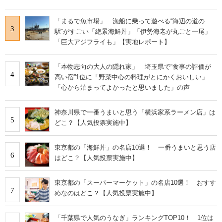
「まるで魚市場」 漁船に乗って遊べる“海辺の道の
3
駅”がすごい「絶景海鮮丼」「伊勢海老が丸ごと一尾」
「巨大アジフライも」【実地レポート】
「本物志向の大人の隠れ家」 埼玉県で“食事の評価が
4
高い宿”1位に「野菜中心の料理がとにかくおいしい」
「心から泊まってよかったと思いました」の声
神奈川県で一番うまいと思う「横浜家系ラーメン店」は
5
どこ？【人気投票実施中】
東京都の「海鮮丼」の名店10選！ 一番うまいと思う店
6
はどこ？【人気投票実施中】
東京都の「スーパーマーケット」の名店10選！ おすす
7
めなのはどこ？【人気投票実施中】
「千葉県で人気のうなぎ」ランキングTOP10！ 1位は