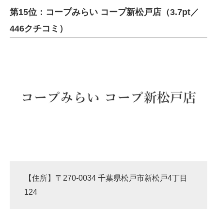
第15位：コープみらい コープ新松戸店（3.7pt／
ITの今と未来を見通す
446クチコミ）
スマホと通信の最新トレンド
進化するPCとデバイスの未来
好きが集まる 比べて選べる
ビジネスと働き方のヒント
AI活用のいまが分かる
企業ITのトレンドを詳説
経営リーダーのコミュニティ
【住所】〒270-0034 千葉県松戸市新松戸4丁目
マーケ×ITの今がよく分かる
124
ITエンジニア向け専門サイト