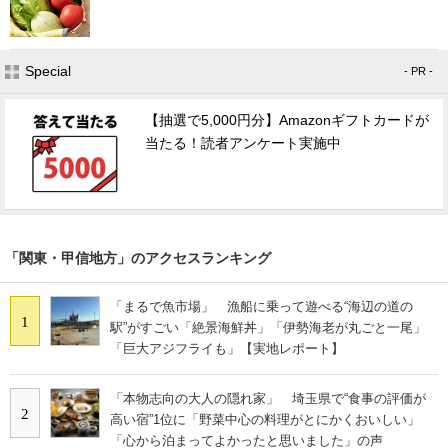
Special
- PR -
【抽選で5,000円分】Amazonギフトカードが
当たる！読者アンケート実施中
「関東・甲信地方」のアクセスランキング
「まるで魚市場」 漁船に乗って遊べる“海辺の道の
1
駅”がすごい「絶景海鮮丼」「伊勢海老が丸ごと一尾」
「巨大アジフライも」【実地レポート】
「本物志向の大人の隠れ家」 埼玉県で“食事の評価が
2
高い宿”1位に「野菜中心の料理がとにかくおいしい」
「心から泊まってよかったと思いました」の声