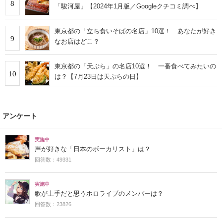
8
「駿河屋」【2024年1月版／Googleクチコミ調べ】
東京都の「立ち食いそばの名店」10選！ あなたが好き
9
なお店はどこ？
東京都の「天ぷら」の名店10選！ 一番食べてみたいの
10
は？【7月23日は天ぷらの日】
アンケート
実施中
声が好きな「日本のボーカリスト」は？
回答数：49331
実施中
歌が上手だと思うホロライブのメンバーは？
回答数：23826