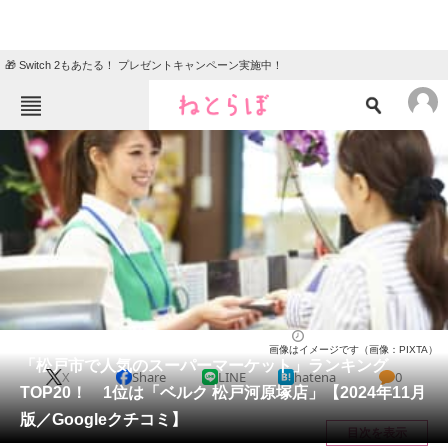
🎁 Switch 2もあたる！ プレゼントキャンペーン実施中！
ねとらぼメニュー
TOP
ニュース
エンタメ
クイズ
グルメ
地域
住まい
教育・育児
動物
リサーチ
千葉県
2024/11/16 12:45（公開）
画像はイメージです（画像：PIXTA）
会員記事
「松戸市で人気のスーパーマーケット」ランキング
X
Share
LINE
hatena
0
TOP20！ 1位は「ベルク 松戸河原塚店」【2024年11月
メディア
版／Googleクチコミ】
目次を表示
注目記事を集めた総合ページ