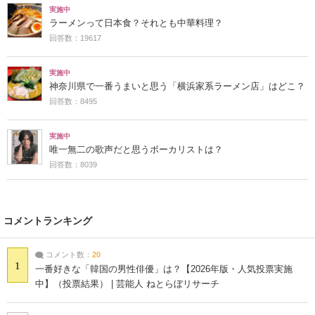
実施中
ラーメンって日本食？それとも中華料理？
回答数：19617
実施中
神奈川県で一番うまいと思う「横浜家系ラーメン店」はどこ？
回答数：8495
実施中
唯一無二の歌声だと思うボーカリストは？
回答数：8039
コメントランキング
コメント数：
20
1
一番好きな「韓国の男性俳優」は？【2026年版・人気投票実施
中】（投票結果） | 芸能人 ねとらぼリサーチ