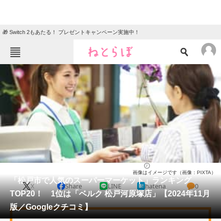
🎁 Switch 2もあたる！ プレゼントキャンペーン実施中！
ねとらぼメニュー
TOP
ニュース
エンタメ
クイズ
グルメ
地域
住まい
教育・育児
動物
リサーチ
千葉県
2024/11/16 12:45（公開）
画像はイメージです（画像：PIXTA）
会員記事
「松戸市で人気のスーパーマーケット」ランキング
X
Share
LINE
hatena
0
TOP20！ 1位は「ベルク 松戸河原塚店」【2024年11月
メディア
版／Googleクチコミ】
注目記事を集めた総合ページ