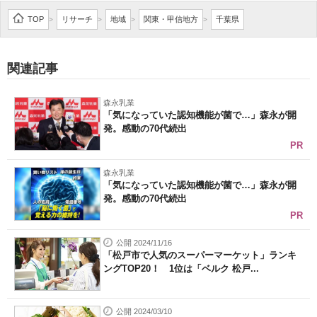
企業向けIT製品の総合サイト
TOP
リサーチ
地域
関東・甲信地方
千葉県
>
>
>
>
IT製品の技術・比較・事例
関連記事
製造業のIT導入・活用を支援
森永乳業
モノづくり技術者専門サイト
「気になっていた認知機能が菌で…」森永が開
発。感動の70代続出
エレクトロニクス専門サイト
PR
電子設計の基本と応用
森永乳業
「気になっていた認知機能が菌で…」森永が開
発。感動の70代続出
エネルギーの専門メディア
PR
建設×テクノロジーの最前線
公開 2024/11/16
「松戸市で人気のスーパーマーケット」ランキ
ちょっと気になるネットの話題
ングTOP20！ 1位は「ベルク 松戸...
公開 2024/03/10