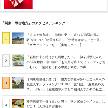
「関東・甲信地方」のアクセスランキング
「まるで魚市場」 漁船に乗って遊べる“海辺の道の
1
駅”がすごい「絶景海鮮丼」「伊勢海老が丸ごと一尾」
「巨大アジフライも」【実地レポート】
「箱根に来る時はまた利用したい」 神奈川県で人気
2
の“温泉旅館・宿”1位に「お風呂が広くてビュッフェがお
いしい」「情緒あふれる中庭が素敵」の声
【関東在住者が選ぶ】「優秀な学生が多いと思う東京の
3
私立大学」ランキングTOP19！ 第1位は「慶應義塾大
学」【2月5日は慶應義塾大学と早稲田大学が初の私立大
学として認可された日】
神奈川県で一番うまいと思う「横浜家系ラーメン店」は
4
どこ？【人気投票実施中】