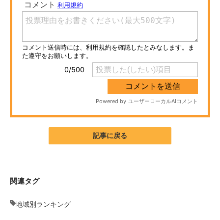
ITの今と未来を見通す
スマホと通信の最新トレンド
進化するPCとデバイスの未来
好きが集まる 比べて選べる
ビジネスと働き方のヒント
AI活用のいまが分かる
記事に戻る
企業ITのトレンドを詳説
経営リーダーのコミュニティ
関連タグ
マーケ×ITの今がよく分かる
地域別ランキング
ITエンジニア向け専門サイト