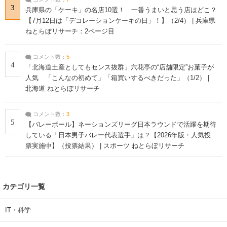
3
兵庫県の「ケーキ」の名店10選！ 一番うまいと思う店はどこ？
【7月12日は「デコレーションケーキの日」！】（2/4） | 兵庫県
ねとらぼリサーチ：2ページ目
コメント数：
5
4
「北海道土産としてもセンス抜群」六花亭の“店舗限定”お菓子が
人気 「こんなの初めて」「箱買いするべきだった」（1/2） |
北海道 ねとらぼリサーチ
コメント数：
3
5
【バレーボール】ネーションズリーグ日本ラウンドで活躍を期待
している「日本男子バレー代表選手」は？【2026年版・人気投
票実施中】（投票結果） | スポーツ ねとらぼリサーチ
カテゴリ一覧
IT・科学