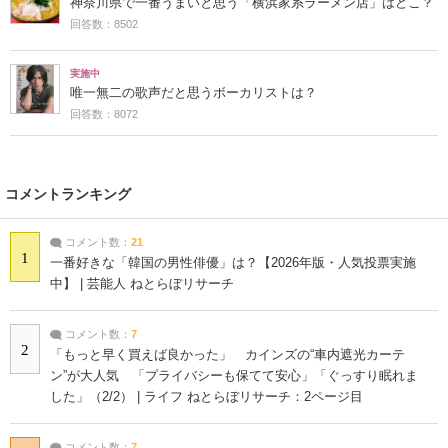
神奈川県で一番うまいと思う「横浜家系ラーメン店」はどこ？
回答数：8502
実施中
唯一無二の歌声だと思うボーカリストは？
回答数：8072
コメントランキング
コメント数：
21
1
一番好きな「韓国の男性俳優」は？【2026年版・人気投票実施
中】 | 芸能人 ねとらぼリサーチ
コメント数：
7
2
「もっと早く買えば良かった」 カインズの“車内遮光カーテ
ン”が大人気 「プライバシーも保てて安心」「ぐっすり眠れま
した」（2/2） | ライフ ねとらぼリサーチ：2ページ目
コメント数：
7