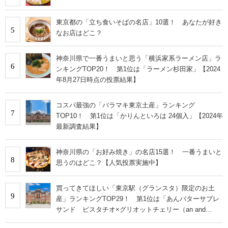
東京都の「立ち食いそばの名店」10選！ あなたが好き
5
なお店はどこ？
神奈川県で一番うまいと思う「横浜家系ラーメン店」ラ
6
ンキングTOP20！ 第1位は「ラーメン杉田家」【2024
年8月27日時点の投票結果】
コスパ最強の「バラマキ東京土産」ランキング
7
TOP10！ 第1位は「かりんといろは 24個入」【2024年
最新調査結果】
神奈川県の「お好み焼き」の名店15選！ 一番うまいと
8
思うのはどこ？【人気投票実施中】
買ってきてほしい「東京駅（グランスタ）限定のお土
9
産」ランキングTOP29！ 第1位は「あんバターサブレ
サンド ピスタチオ×グリオットチェリー（an and
an）」【2026年最新調査結果】