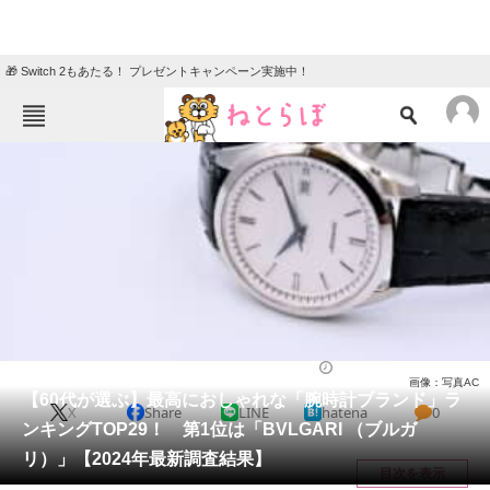
🎁 Switch 2もあたる！ プレゼントキャンペーン実施中！
ねとらぼメニュー
TOP
ニュース
エンタメ
クイズ
グルメ
地域
住まい
教育・育児
動物
リサーチ
腕時計
2024/11/18 17:40（公開）
画像：写真AC
会員記事
【60代が選ぶ】最高におしゃれな「腕時計ブランド」ラ
X
Share
LINE
hatena
0
ンキングTOP29！ 第1位は「BVLGARI （ブルガ
メディア
リ）」【2024年最新調査結果】
目次を表示
注目記事を集めた総合ページ