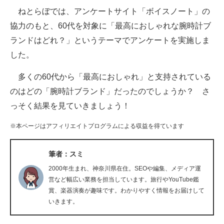
ねとらぼでは、アンケートサイト「ボイスノート」の
ITの今と未来を見通す
協力のもと、60代を対象に「最高におしゃれな腕時計ブ
ランドはどれ？」というテーマでアンケートを実施しま
スマホと通信の最新トレンド
した。
進化するPCとデバイスの未来
多くの60代から「最高におしゃれ」と支持されている
好きが集まる 比べて選べる
のはどの「腕時計ブランド」だったのでしょうか？ さ
っそく結果を見ていきましょう！
ビジネスと働き方のヒント
※本ページはアフィリエイトプログラムによる収益を得ています
AI活用のいまが分かる
企業ITのトレンドを詳説
筆者：スミ
2000年生まれ、神奈川県在住。SEOや編集、メディア運
経営リーダーのコミュニティ
営など幅広い業務を担当しています。旅行やYouTube鑑
賞、楽器演奏が趣味です。わかりやすく情報をお届けして
マーケ×ITの今がよく分かる
いきます。
ITエンジニア向け専門サイト