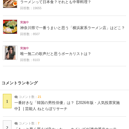
ラーメンって日本食？それとも中華料理？
回答数：19655
実施中
神奈川県で一番うまいと思う「横浜家系ラーメン店」はどこ？
回答数：8507
実施中
唯一無二の歌声だと思うボーカリストは？
回答数：8103
コメントランキング
コメント数：
21
1
一番好きな「韓国の男性俳優」は？【2026年版・人気投票実施
中】 | 芸能人 ねとらぼリサーチ
コメント数：
7
2