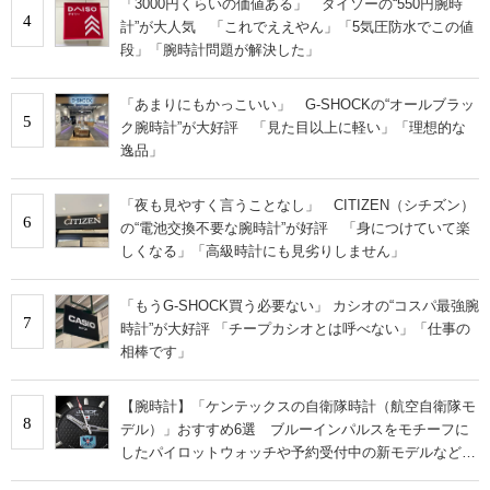
「3000円くらいの価値ある」 ダイソーの“550円腕時
4
計”が大人気 「これでええやん」「5気圧防水でこの値
段」「腕時計問題が解決した」
「あまりにもかっこいい」 G-SHOCKの“オールブラッ
5
ク腕時計”が大好評 「見た目以上に軽い」「理想的な
逸品」
「夜も見やすく言うことなし」 CITIZEN（シチズン）
6
の“電池交換不要な腕時計”が好評 「身につけていて楽
しくなる」「高級時計にも見劣りしません」
「もうG-SHOCK買う必要ない」 カシオの“コスパ最強腕
7
時計”が大好評 「チープカシオとは呼べない」「仕事の
相棒です」
【腕時計】「ケンテックスの自衛隊時計（航空自衛隊モ
8
デル）」おすすめ6選 ブルーインパルスをモチーフに
したパイロットウォッチや予約受付中の新モデルなど
【2023年1月】