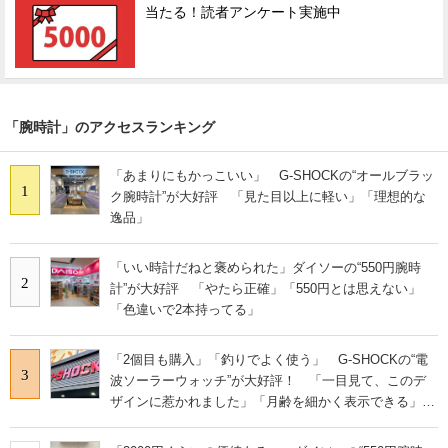
当たる！読者アンケート実施中
「腕時計」のアクセスランキング
「あまりにもかっこいい」 G-SHOCKの“オールブラッ
1
ク腕時計”が大好評 「見た目以上に軽い」「理想的な
逸品」
「いい時計だねと褒められた」ダイソーの“550円腕時
2
計”が大好評 「やたら正確」「550円とは思えない」
「色違いで2本持ってる」
「2個目も購入」「釣りでよく使う」 G-SHOCKの“電
3
波ソーラーウォッチ”が大好評！ 「一目見て、このデ
ザインに惹かれました」「月齢を細かく表示できる」
「曜日が3文字なのが、購入の決め手」