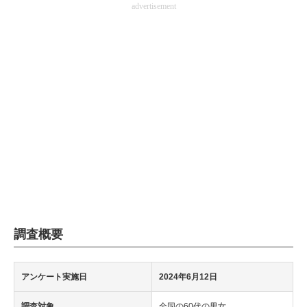
advertisement
企業向けIT製品の総合サイト
IT製品の技術・比較・事例
製造業のIT導入・活用を支援
モノづくり技術者専門サイト
エレクトロニクス専門サイト
電子設計の基本と応用
エネルギーの専門メディア
建設×テクノロジーの最前線
調査概要
ちょっと気になるネットの話題
アンケート実施日
2024年6月12日
調査対象
全国の60代の男女