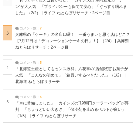
「もっと早く買えば良かった」 カインズの“車内遮光カーテ
ン”が大人気 「プライバシーも保てて安心」「ぐっすり眠れま
した」（2/2） | ライフ ねとらぼリサーチ：2ページ目
コメント数：
7
3
兵庫県の「ケーキ」の名店10選！ 一番うまいと思う店はどこ？
【7月12日は「デコレーションケーキの日」！】（2/4） | 兵庫県
ねとらぼリサーチ：2ページ目
コメント数：
5
4
「北海道土産としてもセンス抜群」六花亭の“店舗限定”お菓子が
人気 「こんなの初めて」「箱買いするべきだった」（1/2） |
北海道 ねとらぼリサーチ
コメント数：
4
5
「車に常備しました」 カインズの“1980円クーラーバッグ”が評
判 「ちょうどいい大きさ」「保冷剤を止めるベルトが良い」
（1/5） | ライフ ねとらぼリサーチ