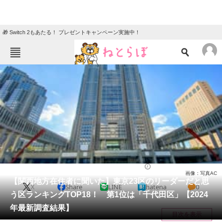
🎁 Switch 2もあたる！ プレゼントキャンペーン実施中！
ねとらぼメニュー
TOP
ニュース
エンタメ
クイズ
グルメ
地域
住まい
教育・育児
動物
リサーチ
社会
2024/12/04 21:00（公開）
画像：写真AC
会員記事
【関西地方在住者に聞いた】東京23区のリーダーだと思
X
Share
LINE
hatena
0
う区ランキングTOP18！ 第1位は「千代田区」【2024
メディア
年最新調査結果】
目次を表示
注目記事を集めた総合ページ