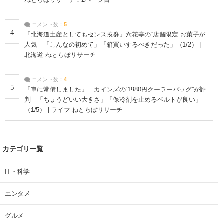
コメント数：
5
4
「北海道土産としてもセンス抜群」六花亭の“店舗限定”お菓子が
人気 「こんなの初めて」「箱買いするべきだった」（1/2） |
北海道 ねとらぼリサーチ
コメント数：
4
5
「車に常備しました」 カインズの“1980円クーラーバッグ”が評
判 「ちょうどいい大きさ」「保冷剤を止めるベルトが良い」
（1/5） | ライフ ねとらぼリサーチ
カテゴリ一覧
IT・科学
エンタメ
グルメ