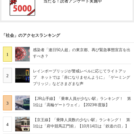
当たる！読者アンケート実施中
「社会」のアクセスランキング
感染者「連日50人超」の東京都、再び緊急事態宣言を出
1
すべき？
レインボーブリッジが警戒レベルに応じてライトアッ
2
プ ネットでは「赤になりませんように」「ゲーミング
ブリッジ」などさまざまな声
【JR山手線】「乗車人員が少ない駅」ランキング！ 第
3
1位は「高輪ゲートウェイ」【2023年度版】
【京王線】「乗降人員数の少ない駅」ランキング！ 第
4
1位は「府中競馬正門前」【10月14日は「鉄道の日」】