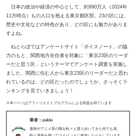
日本の政治や経済の中心として、約990万人（2024年
ITの今と未来を見通す
11月時点）もの人口を抱える東京都区部。23の区には、
歴史や文化などの特色があり、どの区にも魅力がありま
スマホと通信の最新トレンド
すよね。
進化するPCとデバイスの未来
ねとらぼではアンケートサイト「ボイスノート」の協
好きが集まる 比べて選べる
力のもと、関西地方在住者を対象に「東京23区のリーダ
ーだと思う区」というテーマでアンケート調査を実施し
ビジネスと働き方のヒント
ました。関西に住む人から東京23区のリーダーだと思わ
AI活用のいまが分かる
れているのは、どの区だったのでしょうか。さっそくラ
ンキングを見ていきましょう！
企業ITのトレンドを詳説
※本ページはアフィリエイトプログラムによる収益を得ています
経営リーダーのコミュニティ
マーケ×ITの今がよく分かる
筆者：zakki
漫画やアニメ系の職を転々と渡り歩いてきた何でも屋。
ITエンジニア向け専門サイト
時々漫画を描いてはイベントに参加したりもしています。