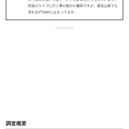
邦楽のライブに行く事や旅行が趣味ですが、最近は家でも
企業向けIT製品の総合サイト
見れるVTuberにはまってます。
IT製品の技術・比較・事例
advertisement
製造業のIT導入・活用を支援
モノづくり技術者専門サイト
エレクトロニクス専門サイト
電子設計の基本と応用
エネルギーの専門メディア
建設×テクノロジーの最前線
ちょっと気になるネットの話題
調査概要