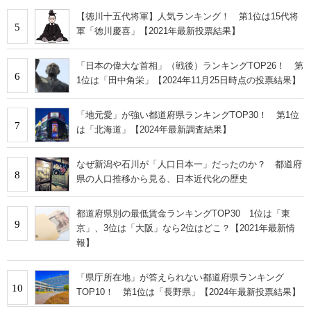
【徳川十五代将軍】人気ランキング！ 第1位は15代将
5
軍「徳川慶喜」【2021年最新投票結果】
「日本の偉大な首相」（戦後）ランキングTOP26！ 第
6
1位は「田中角栄」【2024年11月25日時点の投票結果】
「地元愛」が強い都道府県ランキングTOP30！ 第1位
7
は「北海道」【2024年最新調査結果】
なぜ新潟や石川が「人口日本一」だったのか？ 都道府
8
県の人口推移から見る、日本近代化の歴史
都道府県別の最低賃金ランキングTOP30 1位は「東
9
京」、3位は「大阪」なら2位はどこ？【2021年最新情
報】
「県庁所在地」が答えられない都道府県ランキング
10
TOP10！ 第1位は「長野県」【2024年最新投票結果】