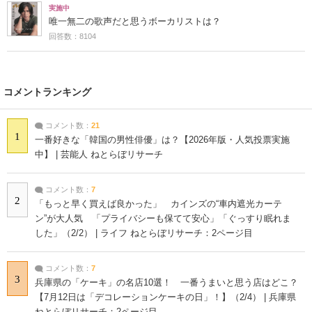
実施中
唯一無二の歌声だと思うボーカリストは？
回答数：8104
コメントランキング
コメント数：
21
1
一番好きな「韓国の男性俳優」は？【2026年版・人気投票実施
中】 | 芸能人 ねとらぼリサーチ
コメント数：
7
2
「もっと早く買えば良かった」 カインズの“車内遮光カーテ
ン”が大人気 「プライバシーも保てて安心」「ぐっすり眠れま
した」（2/2） | ライフ ねとらぼリサーチ：2ページ目
コメント数：
7
3
兵庫県の「ケーキ」の名店10選！ 一番うまいと思う店はどこ？
【7月12日は「デコレーションケーキの日」！】（2/4） | 兵庫県
ねとらぼリサーチ：2ページ目