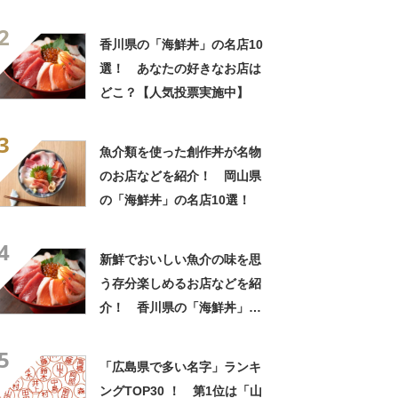
2
香川県の「海鮮丼」の名店10
選！ あなたの好きなお店は
どこ？【人気投票実施中】
3
魚介類を使った創作丼が名物
のお店などを紹介！ 岡山県
の「海鮮丼」の名店10選！
4
新鮮でおいしい魚介の味を思
う存分楽しめるお店などを紹
介！ 香川県の「海鮮丼」の
名店10選！
5
「広島県で多い名字」ランキ
ングTOP30 ！ 第1位は「山