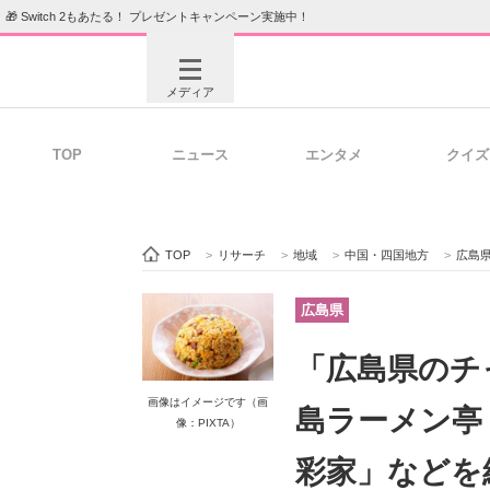
🎁 Switch 2もあたる！ プレゼントキャンペーン実施中！
メディア
TOP
ニュース
エンタメ
クイズ
注目記事を集めた総合ページ
ITの今
TOP
>
リサーチ
>
地域
>
中国・四国地方
>
広島
ビジネスと働き方のヒント
AI活用
広島県
「広島県のチ
ITエンジニア向け専門サイト
企業向けI
画像はイメージです（画
島ラーメン亭
像：PIXTA）
彩家」などを紹