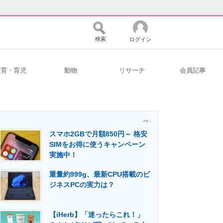
検索
ログイン
教育・育児
動物
リサーチ
会員記事
バイスの未来
好きが集まる 比べて選べる
- PR -
スマホ2GBで月額850円～ 格安
コミュニティ
マーケ×ITの今がよく分かる
SIMをお得に使うキャンペーン
実施中！
重量約999g、最新CPU搭載のビ
・活用を支援
ジネスPCの実力は？
【iHerb】「迷ったらこれ！」