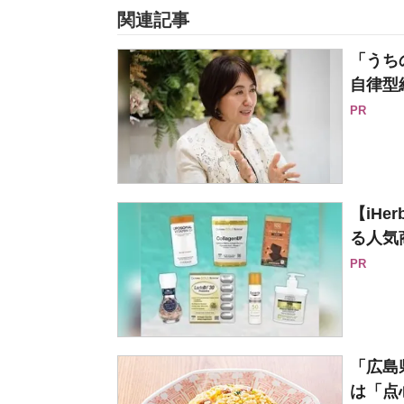
関連記事
「うち
自律型
PR
【iH
る人気
PR
「広島
は「点心