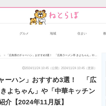
グルメ
地域
住まい
と未来を見通す
スマホと通信の最新トレンド
進化するPCとデ
県
>
「広島県のチャーハン」おすすめ3選！ 「広島ラーメン亭 きよちゃん」や「中華キッチン 彩家」などを紹介【2024年11月版】
のいまが分かる
企業ITのトレンドを詳説
経営リーダーの
2024/11/24 10:45（公開）
2024/11/24 10:45（更新）
ャーハン」おすすめ3選！ 「広
T製品の総合サイト
IT製品の技術・比較・事例
製造業のIT導入
 きよちゃん」や「中華キッチン
介【2024年11月版】