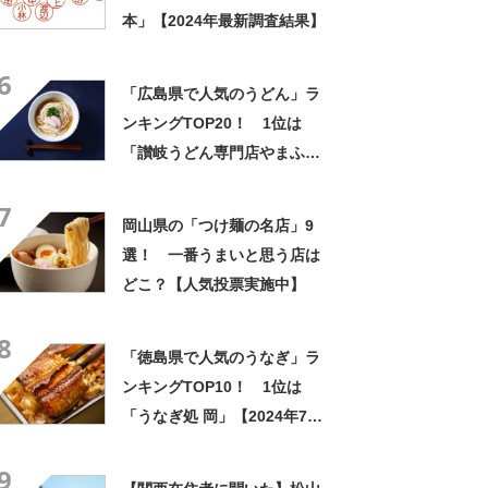
本」【2024年最新調査結果】
6
「広島県で人気のうどん」ラ
ンキングTOP20！ 1位は
「讃岐うどん専門店やまふ
じ」【2024年8月版／Google
7
クチコミ】
岡山県の「つけ麺の名店」9
選！ 一番うまいと思う店は
どこ？【人気投票実施中】
8
「徳島県で人気のうなぎ」ラ
ンキングTOP10！ 1位は
「うなぎ処 岡」【2024年7月
9日時点】
9