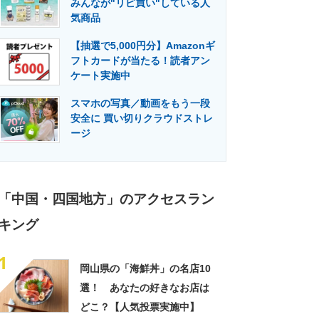
みんなが"リピ買い"している人
門メディア
建設×テクノロジーの最前線
気商品
【抽選で5,000円分】Amazonギ
フトカードが当たる！読者アン
ケート実施中
スマホの写真／動画をもう一段
安全に 買い切りクラウドストレ
ージ
「中国・四国地方」のアクセスラン
キング
1
岡山県の「海鮮丼」の名店10
選！ あなたの好きなお店は
どこ？【人気投票実施中】