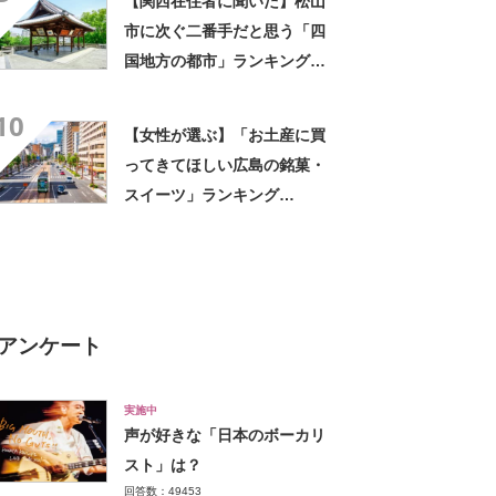
【関西在住者に聞いた】松山
市に次ぐ二番手だと思う「四
国地方の都市」ランキング
TOP22！ 第1位は「高松
10
市」【2024年最新調査結果】
【女性が選ぶ】「お土産に買
ってきてほしい広島の銘菓・
スイーツ」ランキング
TOP28！ 第1位は「もみじ
饅頭（やまだ屋）」【2026年
最新調査結果】
アンケート
実施中
声が好きな「日本のボーカリ
スト」は？
回答数：49453