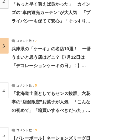
2
「もっと早く買えば良かった」 カイン
ズの“車内遮光カーテン”が大人気 「プ
ライバシーも保てて安心」「ぐっすり眠
れました」（2/2） | ライフ ねとらぼリ
サーチ：2ページ目
コメント数：
7
3
兵庫県の「ケーキ」の名店10選！ 一番
うまいと思う店はどこ？【7月12日は
「デコレーションケーキの日」！】
（2/4） | 兵庫県 ねとらぼリサーチ：2ペ
ージ目
コメント数：
5
4
「北海道土産としてもセンス抜群」六花
亭の“店舗限定”お菓子が人気 「こんな
の初めて」「箱買いするべきだった」
（1/2） | 北海道 ねとらぼリサーチ
コメント数：
3
5
【バレーボール】ネーションズリーグ日