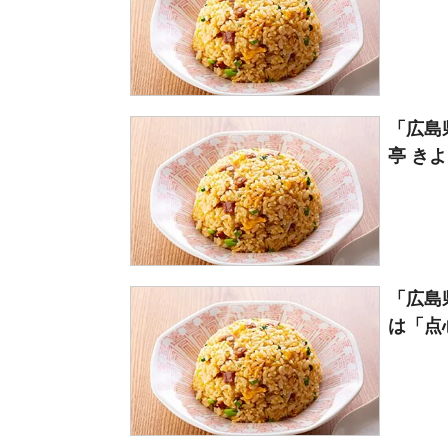
「広島
亭 きよ
「広島
は「点心