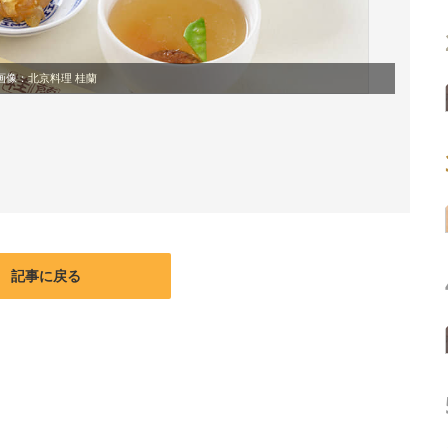
画像：
北京料理 桂蘭
記事に戻る