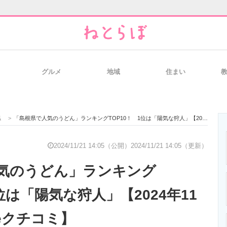
グルメ
地域
住まい
と未来を見通す
スマホと通信の最新トレンド
進化するPCとデ
県
>
「島根県で人気のうどん」ランキングTOP10！ 1位は「陽気な狩人」【2024年11月版／Googleクチコミ】
のいまが分かる
企業ITのトレンドを詳説
経営リーダーの
2024/11/21 14:05（公開）
2024/11/21 14:05（更新）
気のうどん」ランキング
T製品の総合サイト
IT製品の技術・比較・事例
製造業のIT導入
1位は「陽気な狩人」【2024年11
leクチコミ】