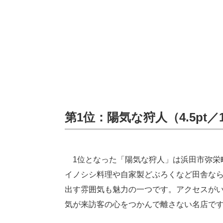
第1位：陽気な狩人（4.5pt／
1位となった「陽気な狩人」は浜田市弥栄町
イノシシ料理や自家製どぶろくなど田舎な
出す雰囲気も魅力の一つです。アクセスが
気が来訪客の心をつかんで離さない名店で