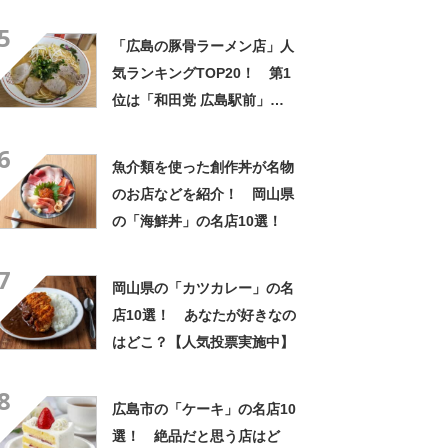
すぎず滑らかで上品」「岡山
5
県民が大好きな一品」
「広島の豚骨ラーメン店」人
気ランキングTOP20！ 第1
位は「和田党 広島駅前」
【2024年7月24日時点の評価
6
／ラーメンデータベース】
魚介類を使った創作丼が名物
のお店などを紹介！ 岡山県
の「海鮮丼」の名店10選！
7
岡山県の「カツカレー」の名
店10選！ あなたが好きなの
はどこ？【人気投票実施中】
8
広島市の「ケーキ」の名店10
選！ 絶品だと思う店はど