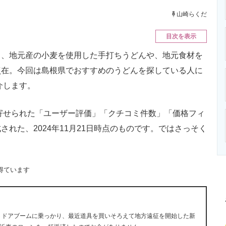
ニクス専門サイト
電子設計の基本と応用
エネルギーの専
山崎らくだ
目次を表示
、地元産の小麦を使用した手打ちうどんや、地元食材を
点在。今回は島根県でおすすめのうどんを探している人に
介します。
に寄せられた「ユーザー評価」「クチコミ件数」「価格フィ
れた、2024年11月21日時点のものです。ではさっそく
得ています
ウトドアブームに乗っかり、最近道具を買いそろえて地方遠征を開始した新