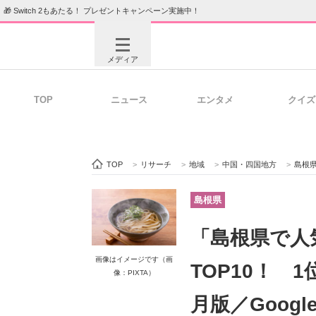
🎁 Switch 2もあたる！ プレゼントキャンペーン実施中！
メディア
TOP
ニュース
エンタメ
クイズ
注目記事を集めた総合ページ
ITの今
TOP
>
リサーチ
>
地域
>
中国・四国地方
>
島根
ビジネスと働き方のヒント
AI活用
島根県
「島根県で人
ITエンジニア向け専門サイト
企業向けI
画像はイメージです（画
TOP10！ 
像：PIXTA）
月版／Goog