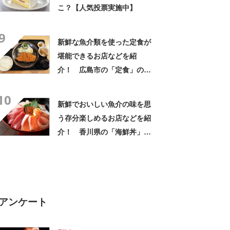
こ？【人気投票実施中】
9
新鮮な魚介類を使った定食が
堪能できるお店などを紹
介！ 広島市の「定食」の名
店12選！【人気投票実施中】
10
新鮮でおいしい魚介の味を思
う存分楽しめるお店などを紹
介！ 香川県の「海鮮丼」の
名店10選！
アンケート