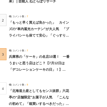
果） | 芸能人 ねとらぼリサーチ
コメント数：
7
2
「もっと早く買えば良かった」 カイン
ズの“車内遮光カーテン”が大人気 「プ
ライバシーも保てて安心」「ぐっすり眠
れました」（2/2） | ライフ ねとらぼリ
サーチ：2ページ目
コメント数：
7
3
兵庫県の「ケーキ」の名店10選！ 一番
うまいと思う店はどこ？【7月12日は
「デコレーションケーキの日」！】
（2/4） | 兵庫県 ねとらぼリサーチ：2ペ
ージ目
コメント数：
5
4
「北海道土産としてもセンス抜群」六花
亭の“店舗限定”お菓子が人気 「こんな
の初めて」「箱買いするべきだった」