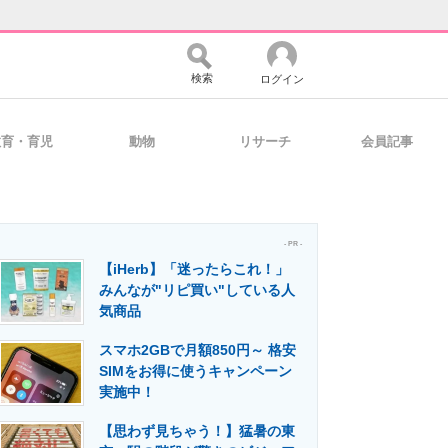
検索
ログイン
教育・育児
動物
リサーチ
会員記事
バイスの未来
好きが集まる 比べて選べる
- PR -
【iHerb】「迷ったらこれ！」
コミュニティ
マーケ×ITの今がよく分かる
みんなが"リピ買い"している人
気商品
スマホ2GBで月額850円～ 格安
・活用を支援
SIMをお得に使うキャンペーン
実施中！
【思わず見ちゃう！】猛暑の東