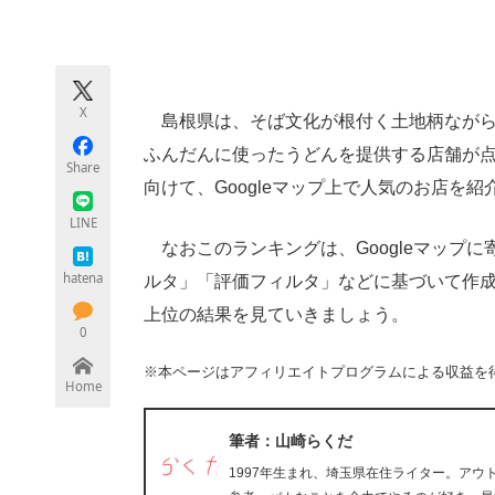
モノづくり技術者専門サイト
エレクトロ
X
島根県は、そば文化が根付く土地柄ながら
ちょっと気になるネットの話題
ふんだんに使ったうどんを提供する店舗が
Share
向けて、Googleマップ上で人気のお店を紹
LINE
なおこのランキングは、Googleマップ
hatena
ルタ」「評価フィルタ」などに基づいて作成さ
上位の結果を見ていきましょう。
0
※本ページはアフィリエイトプログラムによる収益を
Home
筆者：山崎らくだ
1997年生まれ、埼玉県在住ライター。ア