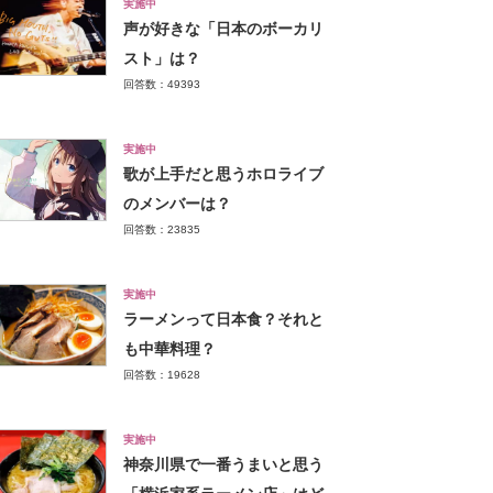
実施中
声が好きな「日本のボーカリ
スト」は？
回答数：49393
実施中
歌が上手だと思うホロライブ
のメンバーは？
回答数：23835
実施中
ラーメンって日本食？それと
も中華料理？
回答数：19628
実施中
神奈川県で一番うまいと思う