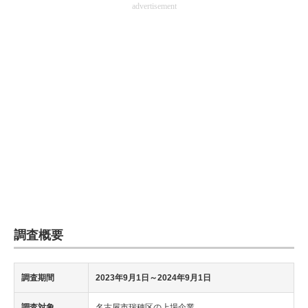
advertisement
企業向けIT製品の総合サイト
IT製品の技術・比較・事例
製造業のIT導入・活用を支援
モノづくり技術者専門サイト
エレクトロニクス専門サイト
電子設計の基本と応用
エネルギーの専門メディア
建設×テクノロジーの最前線
調査概要
ちょっと気になるネットの話題
調査期間
2023年9月1日～2024年9月1日
調査対象
名古屋市瑞穂区の上場企業