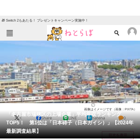
🎁 Switch 2もあたる！ プレゼントキャンペーン実施中！
ねとらぼメニュー
TOP
ニュース
エンタメ
クイズ
グルメ
地域
住まい
教育・育児
動物
リサーチ
愛知県
2024/11/29 21:55（公開）
画像はイメージです（画像：PIXTA）
会員記事
「名古屋市瑞穂区の上場企業」平均年収ランキング
X
Share
LINE
hatena
0
TOP5！ 第1位は「日本碍子（日本ガイシ）」【2024年
メディア
最新調査結果】
目次を表示
注目記事を集めた総合ページ