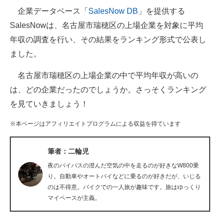
企業データベース「
SalesNow DB
」を提供する
ITの今と未来を見通す
SalesNowは、名古屋市瑞穂区の上場企業を対象に平均
年収の調査を行い、その結果をランキング形式で公表し
スマホと通信の最新トレンド
ました。
進化するPCとデバイスの未来
名古屋市瑞穂区の上場企業の中で平均年収が高いの
好きが集まる 比べて選べる
は、どの企業だったのでしょうか。さっそくランキング
を見ていきましょう！
ビジネスと働き方のヒント
※本ページはアフィリエイトプログラムによる収益を得ています
AI活用のいまが分かる
企業ITのトレンドを詳説
筆者：二輪児
夜のバイパスの澄んだ空気の中を走るのが好きなW800乗
経営リーダーのコミュニティ
り。自動車やオートバイなどに乗るのが好きだが、いじる
のは不得意。バイクでの一人旅が趣味です。旅はゆっくり
マーケ×ITの今がよく分かる
マイペースが主義。
ITエンジニア向け専門サイト