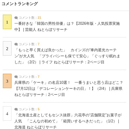
コメントランキング
コメント数：
21
1
一番好きな「韓国の男性俳優」は？【2026年版・人気投票実施
中】 | 芸能人 ねとらぼリサーチ
コメント数：
7
2
「もっと早く買えば良かった」 カインズの“車内遮光カーテ
ン”が大人気 「プライバシーも保てて安心」「ぐっすり眠れま
した」（2/2） | ライフ ねとらぼリサーチ：2ページ目
コメント数：
7
3
兵庫県の「ケーキ」の名店10選！ 一番うまいと思う店はどこ？
【7月12日は「デコレーションケーキの日」！】（2/4） | 兵庫県
ねとらぼリサーチ：2ページ目
コメント数：
5
4
「北海道土産としてもセンス抜群」六花亭の“店舗限定”お菓子が
人気 「こんなの初めて」「箱買いするべきだった」（1/2） |
北海道 ねとらぼリサーチ