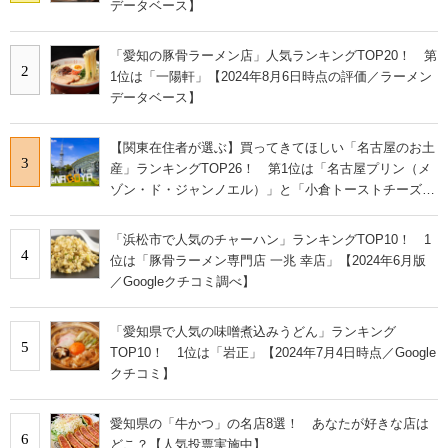
データベース】
「愛知の豚骨ラーメン店」人気ランキングTOP20！ 第
2
1位は「一陽軒」【2024年8月6日時点の評価／ラーメン
データベース】
【関東在住者が選ぶ】買ってきてほしい「名古屋のお土
3
産」ランキングTOP26！ 第1位は「名古屋プリン（メ
ゾン・ド・ジャンノエル）」と「小倉トーストチーズケ
ーキ（東海寿）」【2026年最新調査結果】
「浜松市で人気のチャーハン」ランキングTOP10！ 1
4
位は「豚骨ラーメン専門店 一兆 幸店」【2024年6月版
／Googleクチコミ調べ】
「愛知県で人気の味噌煮込みうどん」ランキング
5
TOP10！ 1位は「岩正」【2024年7月4日時点／Google
クチコミ】
愛知県の「牛かつ」の名店8選！ あなたが好きな店は
6
どこ？【人気投票実施中】