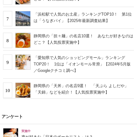
「浜松駅で人気のお土産」ランキングTOP10！ 第1位
7
は「うなぎパイ」【2025年最新調査結果】
静岡県の「担々麺」の名店10選！ あなたが好きなのは
8
どこ？【人気投票実施中】
「愛知県で人気のショッピングモール」ランキング
9
TOP20！ 1位は「イオンモール常滑」【2024年5月版
／Googleクチコミ調べ】
静岡県の「天丼」の名店9選！ 「天ぷら よしだや」
10
「天錦」などを紹介！【人気投票実施中】
アンケート
実施中
声が好きな「日本のボーカリスト」は？