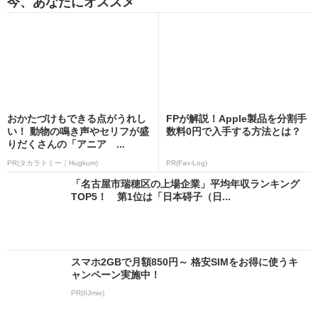
今、あなたにオススメ
おかたづけもできる点がうれし
FPが解説！Apple製品を分割手
い！ 動物の鳴き声やセリフが盛
数料0円で入手する方法とは？
りだくさんの「アニア ...
PR(タカラトミー｜Hugkum)
PR(Fav-Log)
「名古屋市瑞穂区の上場企業」平均年収ランキング
TOP5！ 第1位は「日本碍子（日...
スマホ2GBで月額850円～ 格安SIMをお得に使うキ
ャンペーン実施中！
PR(IIJmio)