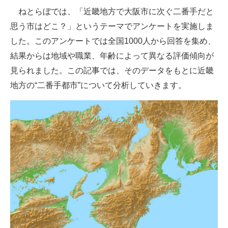
ねとらぼでは、「近畿地方で大阪市に次ぐ二番手だと
ITの今と未来を見通す
思う市はどこ？」というテーマでアンケートを実施しま
した。このアンケートでは全国1000人から回答を集め、
スマホと通信の最新トレンド
結果からは地域や職業、年齢によって異なる評価傾向が
進化するPCとデバイスの未来
見られました。この記事では、そのデータをもとに近畿
地方の“二番手都市”について分析していきます。
好きが集まる 比べて選べる
ビジネスと働き方のヒント
AI活用のいまが分かる
企業ITのトレンドを詳説
経営リーダーのコミュニティ
マーケ×ITの今がよく分かる
ITエンジニア向け専門サイト