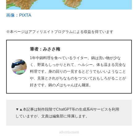
企業向けIT製品の総合サイト
画像：PIXTA
IT製品の技術・比較・事例
※本ページはアフィリエイトプログラムによる収益を得ています
製造業のIT導入・活用を支援
モノづくり技術者専門サイト
筆者：みささ梅
1年中鍋料理を食べているライター。鍋は洗い物が少な
エレクトロニクス専門サイト
く、野菜もしっかりとれて、ヘルシー。体も温まる完全な
料理です。身の回りの一見するとどうでもいいようなこと
電子設計の基本と応用
や、見落とされがちなものをつついておもしろがることが
好きです。鍋の〆はちゃんぽん麺派。
エネルギーの専門メディア
建設×テクノロジーの最前線
▼▲本記事は制作段階でChatGPT等の生成系AIサービスを利用
ちょっと気になるネットの話題
していますが、文責は編集部に帰属します。
advertisement