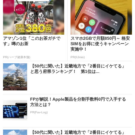
アマゾン1位「このお茶ガチで
スマホ2GBで月額850円～ 格安
す」噂のお茶
SIMをお得に使うキャンペーン
実施中！
PR(ハーブ健康本舗)
PR(IIJmio)
【50代に聞いた】近畿地方で「2番目にイケてる」
と思う府県ランキング！ 第1位は...
FPが解説！Apple製品を分割手数料0円で入手する
方法とは？
PR(Fav-Log)
【50代に聞いた】近畿地方で「2番目にイケてる」