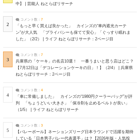
中】 | 芸能人 ねとらぼリサーチ
コメント数：
7
2
「もっと早く買えば良かった」 カインズの“車内遮光カーテ
ン”が大人気 「プライバシーも保てて安心」「ぐっすり眠れま
した」（2/2） | ライフ ねとらぼリサーチ：2ページ目
コメント数：
7
3
兵庫県の「ケーキ」の名店10選！ 一番うまいと思う店はどこ？
【7月12日は「デコレーションケーキの日」！】（2/4） | 兵庫県
ねとらぼリサーチ：2ページ目
コメント数：
4
4
「車に常備しました」 カインズの“1980円クーラーバッグ”が評
判 「ちょうどいい大きさ」「保冷剤を止めるベルトが良い」
（1/5） | ライフ ねとらぼリサーチ
コメント数：
3
5
【バレーボール】ネーションズリーグ日本ラウンドで活躍を期待
している「日本男子バレー代表選手」は？【2026年版・人気投