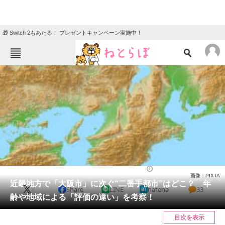
🎁 Switch 2もあたる！ プレゼントキャンペーン実施中！
ねとらぼメニュー
TOP
ニュース
エンタメ
クイズ
グルメ
地域
住まい
教育・育児
動物
リサーチ
近畿地方
2024/12/03 17:30（公開）
画像：PIXTA
会員記事
近畿地方で「大阪市」に次ぐ“二番手都市”はどこ？ 年
X
Share
LINE
hatena
33
齢や地域による「評価の違い」を考察！
メディア
目次を表示
注目記事を集めた総合ページ