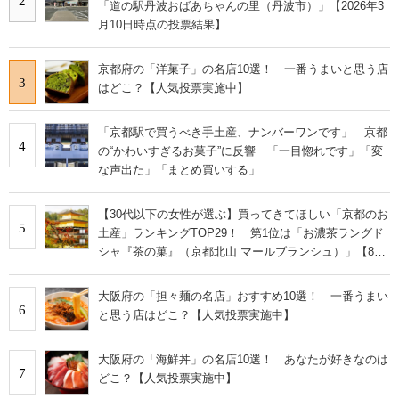
2
「道の駅丹波おばあちゃんの里（丹波市）」【2026年3
月10日時点の投票結果】
京都府の「洋菓子」の名店10選！ 一番うまいと思う店
3
はどこ？【人気投票実施中】
「京都駅で買うべき手土産、ナンバーワンです」 京都
4
の“かわいすぎるお菓子”に反響 「一目惚れです」「変
な声出た」「まとめ買いする」
【30代以下の女性が選ぶ】買ってきてほしい「京都のお
5
土産」ランキングTOP29！ 第1位は「お濃茶ラングド
シャ『茶の菓』（京都北山 マールブランシュ）」【8月
2日はおやつの日】
大阪府の「担々麺の名店」おすすめ10選！ 一番うまい
6
と思う店はどこ？【人気投票実施中】
大阪府の「海鮮丼」の名店10選！ あなたが好きなのは
7
どこ？【人気投票実施中】