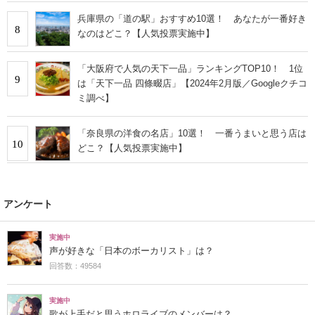
兵庫県の「道の駅」おすすめ10選！ あなたが一番好き
8
なのはどこ？【人気投票実施中】
「大阪府で人気の天下一品」ランキングTOP10！ 1位
9
は「天下一品 四條畷店」【2024年2月版／Googleクチコ
ミ調べ】
「奈良県の洋食の名店」10選！ 一番うまいと思う店は
10
どこ？【人気投票実施中】
アンケート
実施中
声が好きな「日本のボーカリスト」は？
回答数：49584
実施中
歌が上手だと思うホロライブのメンバーは？