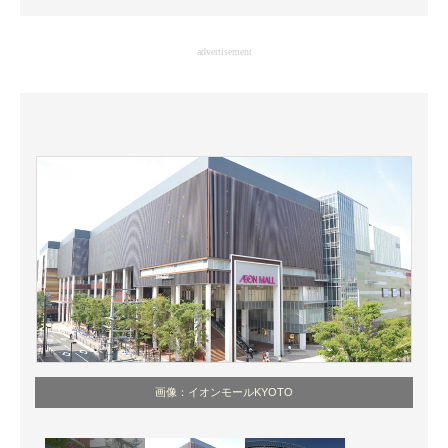
企業向けIT製品の総合サイト
advertisement
IT製品の技術・比較・事例
製造業のIT導入・活用を支援
モノづくり技術者専門サイト
エレクトロニクス専門サイト
電子設計の基本と応用
エネルギーの専門メディア
建設×テクノロジーの最前線
ちょっと気になるネットの話題
画像：イオンモールKYOTO