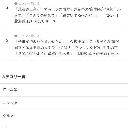
コメント数：
5
4
「北海道土産としてもセンス抜群」六花亭の“店舗限定”お菓子が
人気 「こんなの初めて」「箱買いするべきだった」（1/2） |
北海道 ねとらぼリサーチ
コメント数：
3
5
「子供ができたら通わせたい」 今後発展していきそうな“関関
同立・産近甲龍の大学”といえば？ ランキング1位に学生の声
「学問の街のように多様に学べる」「就職や進学の実績も高い」
| 大学 ねとらぼリサーチ
カテゴリ一覧
IT・科学
エンタメ
グルメ