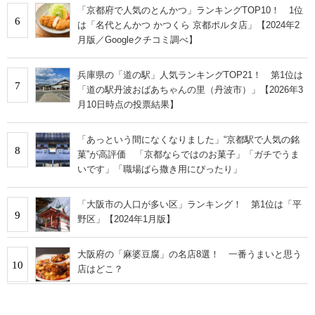
「京都府で人気のとんかつ」ランキングTOP10！ 1位
6
は「名代とんかつ かつくら 京都ポルタ店」【2024年2
月版／Googleクチコミ調べ】
兵庫県の「道の駅」人気ランキングTOP21！ 第1位は
7
「道の駅丹波おばあちゃんの里（丹波市）」【2026年3
月10日時点の投票結果】
「あっという間になくなりました」“京都駅で人気の銘
8
菓”が高評価 「京都ならではのお菓子」「ガチでうま
いです」「職場ばら撒き用にぴったり」
「大阪市の人口が多い区」ランキング！ 第1位は「平
9
野区」【2024年1月版】
大阪府の「麻婆豆腐」の名店8選！ 一番うまいと思う
10
店はどこ？