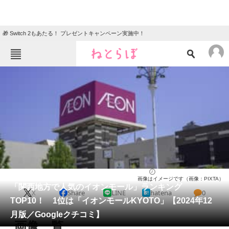
🎁 Switch 2もあたる！ プレゼントキャンペーン実施中！
ねとらぼメニュー
TOP
ニュース
エンタメ
クイズ
グルメ
地域
住まい
教育・育児
動物
リサーチ
近畿地方
2024/12/15 17:20（公開）
画像はイメージです（画像：PIXTA）
会員記事
「関西地方で人気のイオンモール」ランキング
X
Share
LINE
hatena
0
TOP10！ 1位は「イオンモールKYOTO」【2024年12
メディア
月版／Googleクチコミ】
画像一覧
注目記事を集めた総合ページ