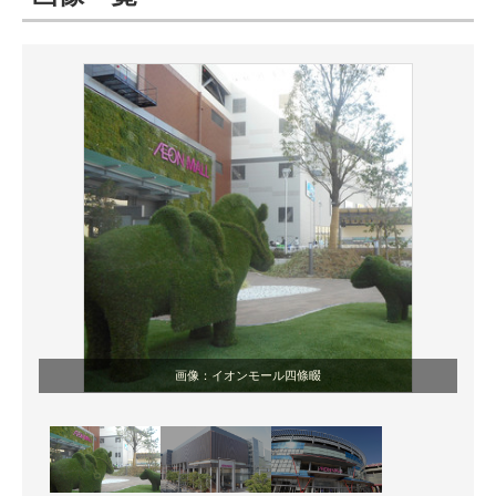
ITの今と未来を見通す
スマホと通信の最新トレンド
進化するPCとデバイスの未来
好きが集まる 比べて選べる
ビジネスと働き方のヒント
AI活用のいまが分かる
企業ITのトレンドを詳説
画像：イオンモール四條畷
経営リーダーのコミュニティ
マーケ×ITの今がよく分かる
ITエンジニア向け専門サイト