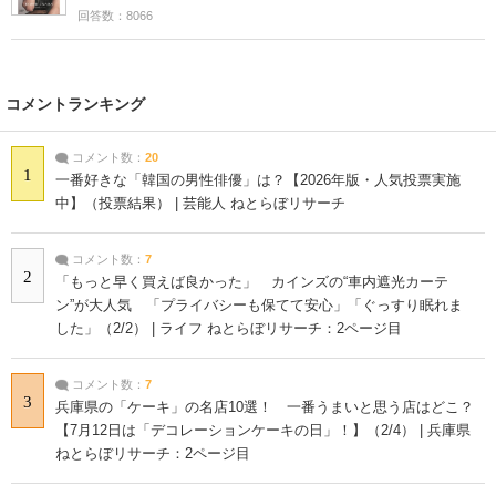
回答数：8066
コメントランキング
コメント数：
20
1
一番好きな「韓国の男性俳優」は？【2026年版・人気投票実施
中】（投票結果） | 芸能人 ねとらぼリサーチ
コメント数：
7
2
「もっと早く買えば良かった」 カインズの“車内遮光カーテ
ン”が大人気 「プライバシーも保てて安心」「ぐっすり眠れま
した」（2/2） | ライフ ねとらぼリサーチ：2ページ目
コメント数：
7
3
兵庫県の「ケーキ」の名店10選！ 一番うまいと思う店はどこ？
【7月12日は「デコレーションケーキの日」！】（2/4） | 兵庫県
ねとらぼリサーチ：2ページ目