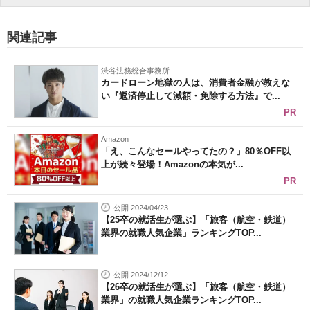
関連記事
渋谷法務総合事務所
カードローン地獄の人は、消費者金融が教えな
い『返済停止して減額・免除する方法』で...
PR
Amazon
「え、こんなセールやってたの？」80％OFF以
上が続々登場！Amazonの本気が...
PR
公開 2024/04/23
【25卒の就活生が選ぶ】「旅客（航空・鉄道）
業界の就職人気企業」ランキングTOP...
公開 2024/12/12
【26卒の就活生が選ぶ】「旅客（航空・鉄道）
業界」の就職人気企業ランキングTOP...