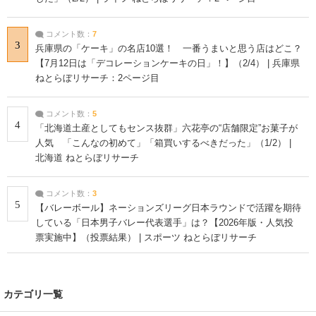
コメント数：
7
3
兵庫県の「ケーキ」の名店10選！ 一番うまいと思う店はどこ？
【7月12日は「デコレーションケーキの日」！】（2/4） | 兵庫県
ねとらぼリサーチ：2ページ目
コメント数：
5
4
「北海道土産としてもセンス抜群」六花亭の“店舗限定”お菓子が
人気 「こんなの初めて」「箱買いするべきだった」（1/2） |
北海道 ねとらぼリサーチ
コメント数：
3
5
【バレーボール】ネーションズリーグ日本ラウンドで活躍を期待
している「日本男子バレー代表選手」は？【2026年版・人気投
票実施中】（投票結果） | スポーツ ねとらぼリサーチ
カテゴリ一覧