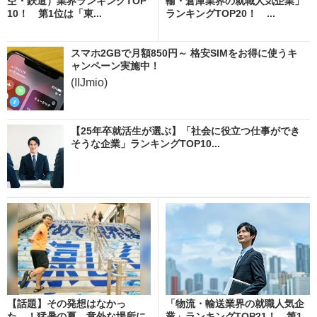
空・鉄道）業界ランキングTOP
輸・倉庫業界の就職人気企業」
10！ 第1位は「東...
ランキングTOP20！ ...
スマホ2GBで月額850円～ 格安SIMをお得に使うキ
ャンペーン実施中！
(IIJmio)
【25年卒就活生が選ぶ】「社会に役立つ仕事ができ
そうな企業」ランキングTOP10...
【話題】その発想はなかっ
「物流・輸送業界の就職人気企
た…！猛暑の夏、意外な場所に
業」ランキングTOP21！ 第1