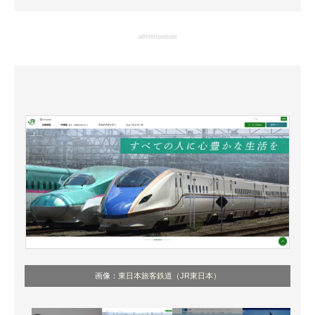
企業向けIT製品の総合サイト
advertisement
IT製品の技術・比較・事例
製造業のIT導入・活用を支援
モノづくり技術者専門サイト
エレクトロニクス専門サイト
電子設計の基本と応用
エネルギーの専門メディア
建設×テクノロジーの最前線
ちょっと気になるネットの話題
画像：
東日本旅客鉄道（JR東日本）