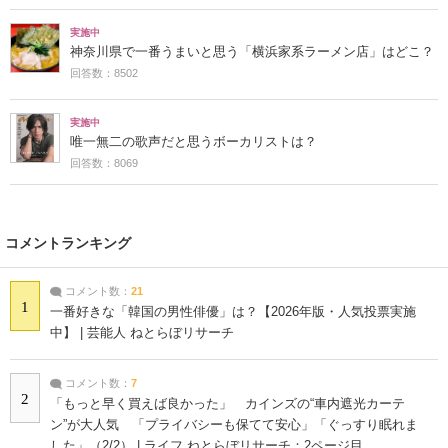
実施中
神奈川県で一番うまいと思う「横浜家系ラーメン店」はどこ？
回答数：8502
実施中
唯一無二の歌声だと思うボーカリストは？
回答数：8069
コメントランキング
コメント数：
21
1
一番好きな「韓国の男性俳優」は？【2026年版・人気投票実施
中】 | 芸能人 ねとらぼリサーチ
コメント数：
7
2
「もっと早く買えば良かった」 カインズの“車内遮光カーテ
ン”が大人気 「プライバシーも保てて安心」「ぐっすり眠れま
した」（2/2） | ライフ ねとらぼリサーチ：2ページ目