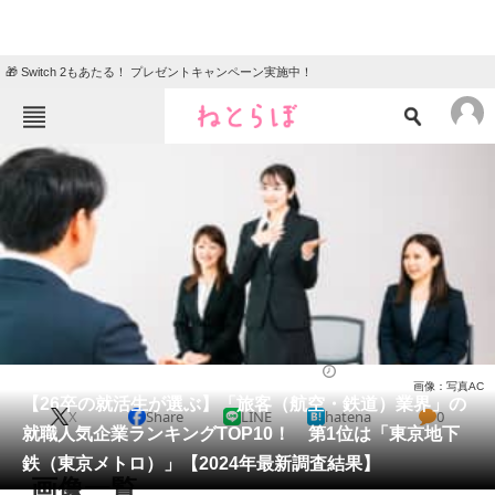
🎁 Switch 2もあたる！ プレゼントキャンペーン実施中！
ねとらぼメニュー
TOP
ニュース
エンタメ
クイズ
グルメ
地域
住まい
教育・育児
動物
リサーチ
就職・転職
2024/12/12 17:40（公開）
画像：写真AC
会員記事
【26卒の就活生が選ぶ】「旅客（航空・鉄道）業界」の
X
Share
LINE
hatena
0
就職人気企業ランキングTOP10！ 第1位は「東京地下
メディア
鉄（東京メトロ）」【2024年最新調査結果】
画像一覧
注目記事を集めた総合ページ