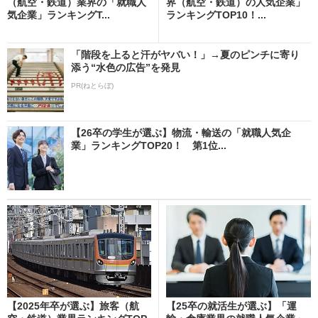
（航空・鉄道）業界の「就職人
界（航空・鉄道）の人気企業」
気企業」ランキングT...
ランキングTOP10！...
「階段を上ると汗がヤバい！」→夏のピンチに寄り
添う“水色の広告”を発見
PR(ねとらぼ)
【26卒の学生が選ぶ】物流・輸送の「就職人気企
業」ランキングTOP20！ 第1位...
【2025年卒が選ぶ】旅客（航
【25卒の就活生が選ぶ】「運