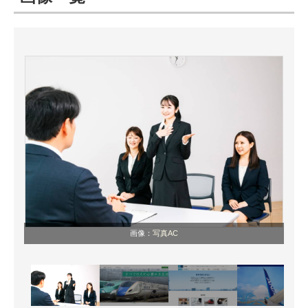
ITの今と未来を見通す
スマホと通信の最新トレンド
進化するPCとデバイスの未来
好きが集まる 比べて選べる
ビジネスと働き方のヒント
AI活用のいまが分かる
企業ITのトレンドを詳説
画像：
写真AC
経営リーダーのコミュニティ
マーケ×ITの今がよく分かる
ITエンジニア向け専門サイト