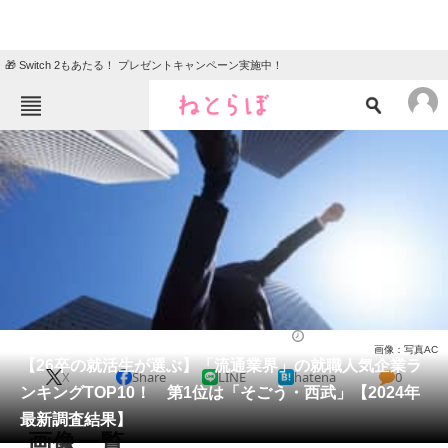
🎁 Switch 2もあたる！ プレゼントキャンペーン実施中！
ねとらぼメニュー
TOP
ニュース
エンタメ
クイズ
グルメ
地域
住まい
教育・育児
動物
リサーチ
就職・転職
2024/12/13 08:30（公開）
画像：写真AC
会員記事
【26卒の就活生が選ぶ】「流通業界」の就職人気企業ラ
X
Share
LINE
hatena
0
ンキングTOP10！ 第1位は「そごう・西武」【2024年
メディア
最新調査結果】
画像一覧
注目記事を集めた総合ページ