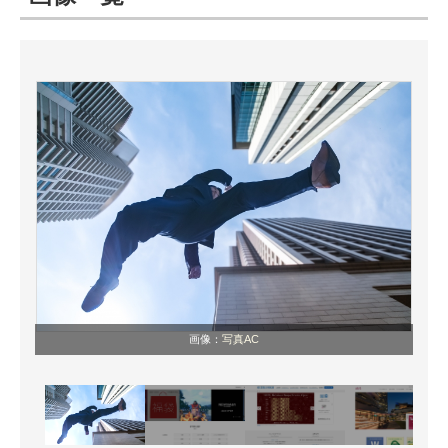
ITの今と未来を見通す
スマホと通信の最新トレンド
進化するPCとデバイスの未来
好きが集まる 比べて選べる
ビジネスと働き方のヒント
AI活用のいまが分かる
企業ITのトレンドを詳説
画像：
写真AC
経営リーダーのコミュニティ
マーケ×ITの今がよく分かる
ITエンジニア向け専門サイト