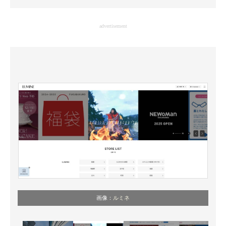
企業向けIT製品の総合サイト
advertisement
IT製品の技術・比較・事例
製造業のIT導入・活用を支援
モノづくり技術者専門サイト
エレクトロニクス専門サイト
電子設計の基本と応用
エネルギーの専門メディア
建設×テクノロジーの最前線
ちょっと気になるネットの話題
画像：
ルミネ