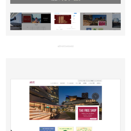
advertisement