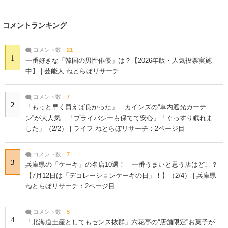
コメントランキング
コメント数：
21
1
一番好きな「韓国の男性俳優」は？【2026年版・人気投票実施
中】 | 芸能人 ねとらぼリサーチ
コメント数：
7
2
「もっと早く買えば良かった」 カインズの“車内遮光カーテ
ン”が大人気 「プライバシーも保てて安心」「ぐっすり眠れま
した」（2/2） | ライフ ねとらぼリサーチ：2ページ目
コメント数：
7
3
兵庫県の「ケーキ」の名店10選！ 一番うまいと思う店はどこ？
【7月12日は「デコレーションケーキの日」！】（2/4） | 兵庫県
ねとらぼリサーチ：2ページ目
コメント数：
5
4
「北海道土産としてもセンス抜群」六花亭の“店舗限定”お菓子が