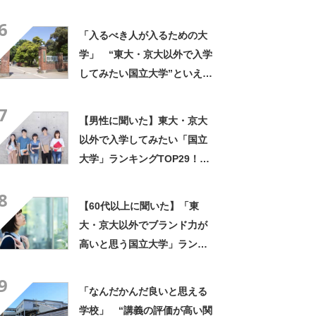
上位には「緻密にカリキュラ
6
ムが組まれている」「優しい
「入るべき人が入るための大
先生が多い」の声
学」 “東大・京大以外で入学
してみたい国立大学”といえ
ば？ 女性が選ぶ上位に「徹
7
底的に学べる」「世の中にあ
【男性に聞いた】東大・京大
る大学の中で一二を争うレベ
以外で入学してみたい「国立
ルの先端設備」の声
大学」ランキングTOP29！
第1位は「一橋大学」【2026
8
年最新調査結果】
【60代以上に聞いた】「東
大・京大以外でブランド力が
高いと思う国立大学」ランキ
ングTOP25！ 第1位は「一
9
橋大学」【2026年最新調査結
「なんだかんだ良いと思える
果】
学校」 “講義の評価が高い関