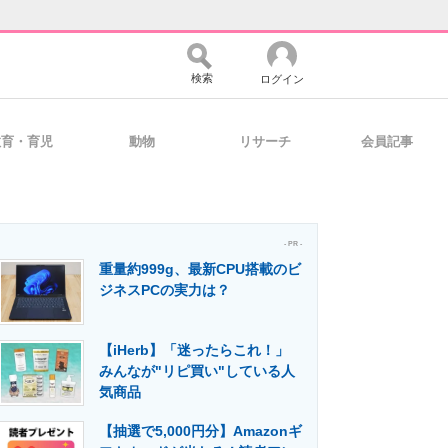
検索
ログイン
教育・育児
動物
リサーチ
会員記事
バイスの未来
好きが集まる 比べて選べる
- PR -
重量約999g、最新CPU搭載のビ
コミュニティ
マーケ×ITの今がよく分かる
ジネスPCの実力は？
【iHerb】「迷ったらこれ！」
・活用を支援
みんなが"リピ買い"している人
気商品
【抽選で5,000円分】Amazonギ