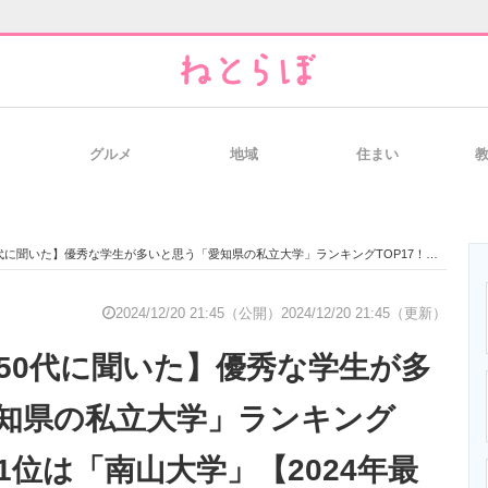
グルメ
地域
住まい
と未来を見通す
スマホと通信の最新トレンド
進化するPCとデ
いた】優秀な学生が多いと思う「愛知県の私立大学」ランキングTOP17！ 第1位は「南山大学」【2024年最新調査結果】
のいまが分かる
企業ITのトレンドを詳説
経営リーダーの
2024/12/20 21:45（公開）
2024/12/20 21:45（更新）
～50代に聞いた】優秀な学生が多
T製品の総合サイト
IT製品の技術・比較・事例
製造業のIT導入
知県の私立大学」ランキング
第1位は「南山大学」【2024年最