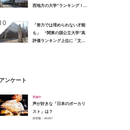
西地方の大学”ランキング！
上位には「緻密にカリキュラ
10
ムが組まれている」「優しい
「努力では埋められない才能
先生が多い」の声
も」 “関東の国公立大学”高
評価ランキング上位に「文化
祭はみんなガチ」「好きなこ
とに取り組める」の声
アンケート
実施中
声が好きな「日本のボーカリ
スト」は？
回答数：49397