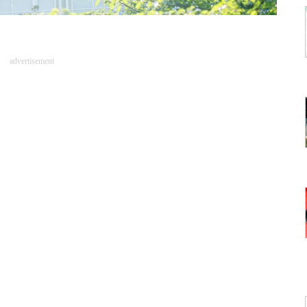
advertisement