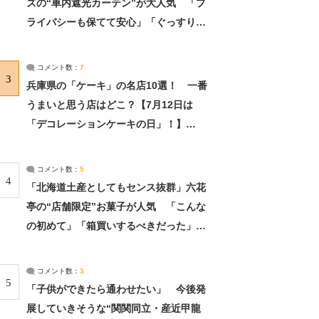
ズの“車内遮光カーテン”が大人気 「プ
ライバシーも保てて安心」「ぐっすり眠
れました」（2/2） | ライフ ねとらぼリ
サーチ：2ページ目
コメント数：
7
3
兵庫県の「ケーキ」の名店10選！ 一番
うまいと思う店はどこ？【7月12日は
「デコレーションケーキの日」！】
（2/4） | 兵庫県 ねとらぼリサーチ：2ペ
ージ目
コメント数：
5
4
「北海道土産としてもセンス抜群」六花
亭の“店舗限定”お菓子が人気 「こんな
の初めて」「箱買いするべきだった」
（1/2） | 北海道 ねとらぼリサーチ
コメント数：
3
5
「子供ができたら通わせたい」 今後発
展していきそうな“関関同立・産近甲龍