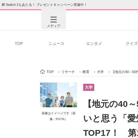
🎁 Switch 2もあたる！ プレゼントキャンペーン実施中！
メディア
TOP
ニュース
エンタメ
クイズ
注目記事を集めた総合ページ
ITの今
TOP
>
リサーチ
>
教育
>
大学
>
【地元の40～50代に聞
ビジネスと働き方のヒント
AI活用
大学
【地元の40
ITエンジニア向け専門サイト
企業向けI
画像はイメージです（画
いと思う「愛
像：PIXTA）
TOP17！ 