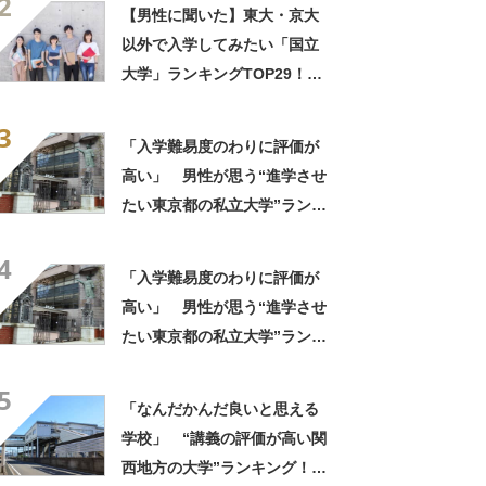
2
底的に学べる」「世の中にあ
【男性に聞いた】東大・京大
る大学の中で一二を争うレベ
以外で入学してみたい「国立
ルの先端設備」の声
大学」ランキングTOP29！
第1位は「一橋大学」【2026
3
年最新調査結果】
「入学難易度のわりに評価が
高い」 男性が思う“進学させ
たい東京都の私立大学”ランキ
ング上位に学生の声！「クラ
4
スの人と仲良くなりやすい」
「入学難易度のわりに評価が
「他大学にない学科も」
高い」 男性が思う“進学させ
たい東京都の私立大学”ランキ
ング上位に学生の声！「クラ
5
スの人と仲良くなりやすい」
「なんだかんだ良いと思える
「他大学にない学科も」
学校」 “講義の評価が高い関
西地方の大学”ランキング！