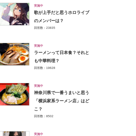
実施中
歌が上手だと思うホロライブ
のメンバーは？
回答数：23835
実施中
ラーメンって日本食？それと
も中華料理？
回答数：19628
実施中
神奈川県で一番うまいと思う
「横浜家系ラーメン店」はど
こ？
回答数：8502
実施中