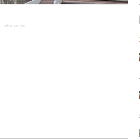
advertisement