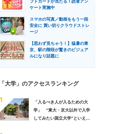
フトカードが当たる！読者アン
門メディア
建設×テクノロジーの最前線
ケート実施中
スマホの写真／動画をもう一段
安全に 買い切りクラウドストレ
ージ
【思わず見ちゃう！】猛暑の東
京、駅の階段が驚きのビジュア
ルになり話題に
「大学」のアクセスランキング
1
「入るべき人が入るための大
学」 “東大・京大以外で入学
してみたい国立大学”といえ
ば？ 女性が選ぶ上位に「徹