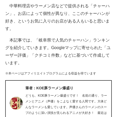
中華料理店やラーメン店などで提供される「チャーハ
ITの今と未来を見通す
ン」。お店によって個性が異なり、ここのチャーハンが
好き、というお気に入りのお店がある人もいると思いま
スマホと通信の最新トレンド
す。
進化するPCとデバイスの未来
本記事では、「岐阜県で人気のチャーハン」ランキン
好きが集まる 比べて選べる
グを紹介していきます。Googleマップに寄せられた「ユ
ーザー評価」「クチコミ件数」などに基づいて作成して
ビジネスと働き方のヒント
います。
AI活用のいまが分かる
※本ページはアフィリエイトプログラムによる収益を得ています
企業ITのトレンドを詳説
筆者：KOE豚ラーメン爆盛り
経営リーダーのコミュニティ
どうも、KOE豚ラーメン爆盛りです！ 名前の通り、ラー
マーケ×ITの今がよく分かる
メンとアニメ（声優）をこよなく愛する人間です。大体ど
んなラーメンも愛しています。声優さんのラーメンのスー
ITエンジニア向け専門サイト
プのように深い演技が見られるアニメが大好き！ 最近は