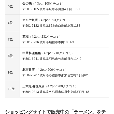
金の鶏
（4.3pt／108クチコミ）
5位
〒501-0105 岐阜県岐阜市河渡4丁目163-1
マルヤ飯店
（4.2pt／393クチコミ）
6位
〒501-5122 岐阜県郡上市白鳥町為真1188
花福
（4.2pt／231クチコミ）
7位
〒501-0236 岐阜県瑞穂市本田1051-3
中華料理鑫鑫
（4.2pt／218クチコミ）
8位
〒501-6241 岐阜県羽島市竹鼻町日吉114-2
北京飯店
（4.2pt／206クチコミ）
9位
〒504-0907 岐阜県各務原市那加住吉町2丁目62
三本足 各務原店
（4.2pt／200クチコミ）
10位
〒504-0813 岐阜県各務原市蘇原中央町3丁目166
ショッピングサイトで販売中の「ラーメン」をチ