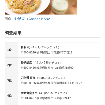
画像：
炒飯 花（Chahan HANA）
調査結果
炒飯 花
（4.7pt／454クチコミ）
1位
〒506-0026 岐阜県高山市花里町5丁目13
餃子飯店
（4.3pt／238クチコミ）
2位
〒500-8426 岐阜県岐阜市加納南広江町60
刀削麺 喜祥
（4.3pt／160クチコミ）
3位
〒509-0125 岐阜県各務原市鵜沼南町1丁目26-26
大衆食堂まつ
（4.3pt／158クチコミ）
4位
〒501-0407 岐阜県本巣市仏生寺809-12