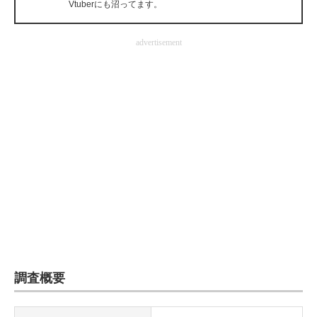
Vtuberにも沼ってます。
企業向けIT製品の総合サイト
advertisement
IT製品の技術・比較・事例
製造業のIT導入・活用を支援
モノづくり技術者専門サイト
エレクトロニクス専門サイト
電子設計の基本と応用
エネルギーの専門メディア
建設×テクノロジーの最前線
ちょっと気になるネットの話題
調査概要