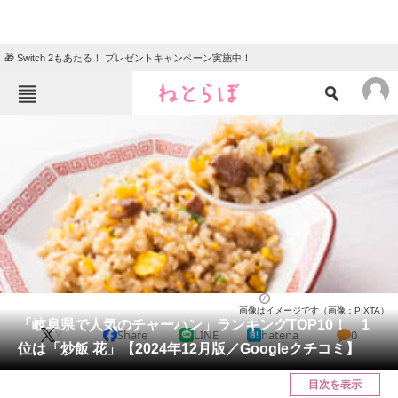
🎁 Switch 2もあたる！ プレゼントキャンペーン実施中！
ねとらぼメニュー
TOP
ニュース
エンタメ
クイズ
グルメ
地域
住まい
教育・育児
動物
リサーチ
岐阜県
2024/12/19 11:00（公開）
画像はイメージです（画像：PIXTA）
会員記事
「岐阜県で人気のチャーハン」ランキングTOP10！ 1
X
Share
LINE
hatena
0
位は「炒飯 花」【2024年12月版／Googleクチコミ】
メディア
目次を表示
注目記事を集めた総合ページ