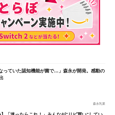
なっていた認知機能が菌で…」森永が開発。感動の
出
森永乳業
erb】「迷ったらこれ！」みんなが"リピ買い"してい