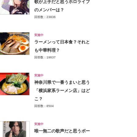
歌が上手だと思うホロライブ
のメンバーは？
回答数：23836
実施中
ラーメンって日本食？それと
も中華料理？
回答数：19637
実施中
神奈川県で一番うまいと思う
「横浜家系ラーメン店」はど
こ？
回答数：8504
実施中
唯一無二の歌声だと思うボー