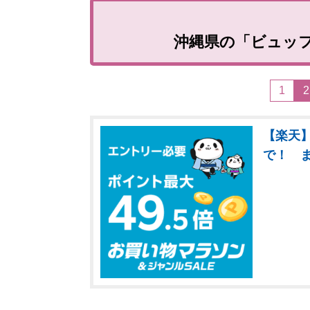
沖縄県の「ビュッ
1
2
【楽天】
で！ 