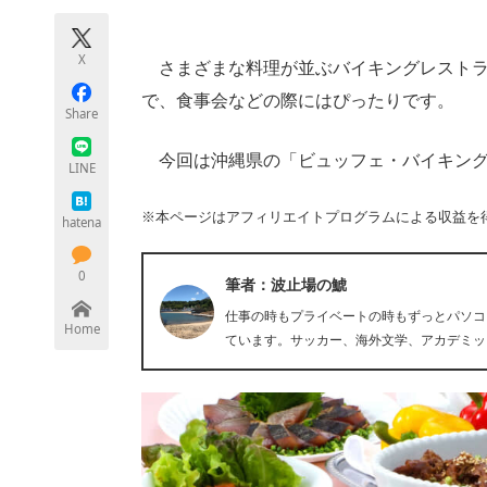
モノづくり技術者専門サイト
エレクトロ
X
さまざまな料理が並ぶバイキングレストラ
で、食事会などの際にはぴったりです。
Share
ちょっと気になるネットの話題
今回は沖縄県の「ビュッフェ・バイキング
LINE
※本ページはアフィリエイトプログラムによる収益を
hatena
0
筆者：波止場の鯱
仕事の時もプライベートの時もずっとパソコ
Home
ています。サッカー、海外文学、アカデミッ