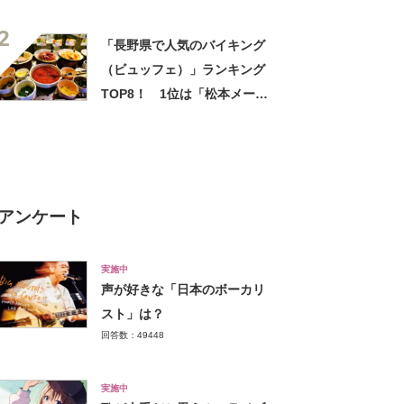
「焼肉きんぐ」【2025年最新
2
調査結果】
「長野県で人気のバイキング
（ビュッフェ）」ランキング
TOP8！ 1位は「松本メーヤ
ウ 桐店」【2022年12月版】
アンケート
実施中
声が好きな「日本のボーカリ
スト」は？
回答数：49448
実施中