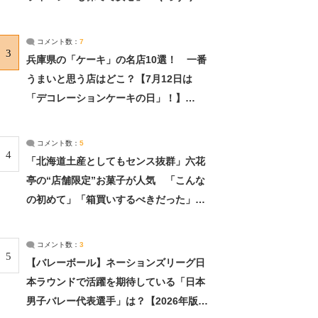
れました」（2/2） | ライフ ねとらぼリ
サーチ：2ページ目
コメント数：
7
3
兵庫県の「ケーキ」の名店10選！ 一番
うまいと思う店はどこ？【7月12日は
「デコレーションケーキの日」！】
（2/4） | 兵庫県 ねとらぼリサーチ：2ペ
ージ目
コメント数：
5
4
「北海道土産としてもセンス抜群」六花
亭の“店舗限定”お菓子が人気 「こんな
の初めて」「箱買いするべきだった」
（1/2） | 北海道 ねとらぼリサーチ
コメント数：
3
5
【バレーボール】ネーションズリーグ日
本ラウンドで活躍を期待している「日本
男子バレー代表選手」は？【2026年版・