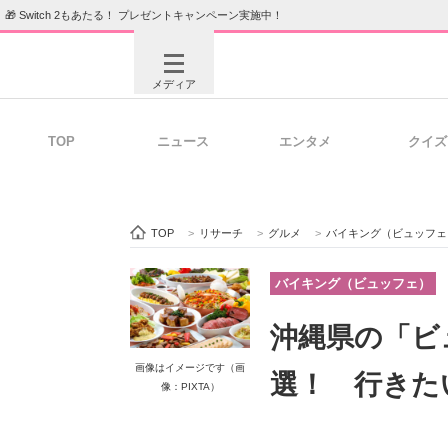
🎁 Switch 2もあたる！ プレゼントキャンペーン実施中！
メディア
TOP
ニュース
エンタメ
クイズ
注目記事を集めた総合ページ
ITの今
TOP
>
リサーチ
>
グルメ
>
バイキング（ビュッフェ
ビジネスと働き方のヒント
AI活用
バイキング（ビュッフェ）
沖縄県の「ビ
ITエンジニア向け専門サイト
企業向けI
画像はイメージです（画
選！ 行きた
像：PIXTA）