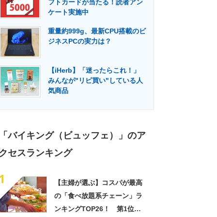
フトカードが当たる！読者アン
門メディア
建設×テクノロジーの最前線
ケート実施中
重量約999g、最新CPU搭載のビ
ジネスPCの実力は？
【iHerb】「迷ったらこれ！」
みんなが"リピ買い"している人
気商品
「バイキング（ビュッフェ）」のア
クセスランキング
1
【主婦が選ぶ】コスパが最高
の「食べ放題系チェーン」ラ
ンキングTOP26！ 第1位は