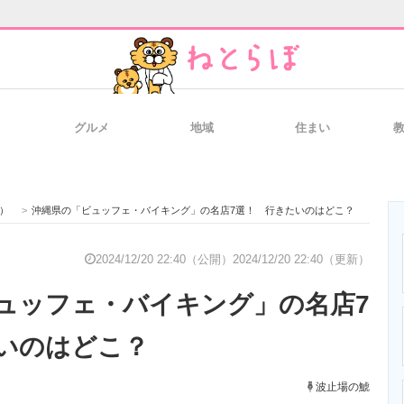
グルメ
地域
住まい
と未来を見通す
スマホと通信の最新トレンド
進化するPCとデ
）
>
沖縄県の「ビュッフェ・バイキング」の名店7選！ 行きたいのはどこ？
のいまが分かる
企業ITのトレンドを詳説
経営リーダーの
2024/12/20 22:40（公開）
2024/12/20 22:40（更新）
ュッフェ・バイキング」の名店7
T製品の総合サイト
IT製品の技術・比較・事例
製造業のIT導入
いのはどこ？
波止場の鯱