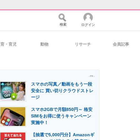
検索
ログイン
教育・育児
動物
リサーチ
会員記事
バイスの未来
好きが集まる 比べて選べる
- PR -
スマホの写真／動画をもう一段
コミュニティ
マーケ×ITの今がよく分かる
安全に 買い切りクラウドストレ
ージ
スマホ2GBで月額850円～ 格安
・活用を支援
SIMをお得に使うキャンペーン
実施中！
【抽選で5,000円分】Amazonギ