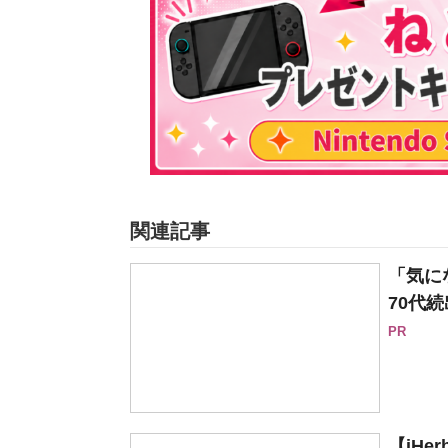
関連記事
「気に
70代続
PR
【iH