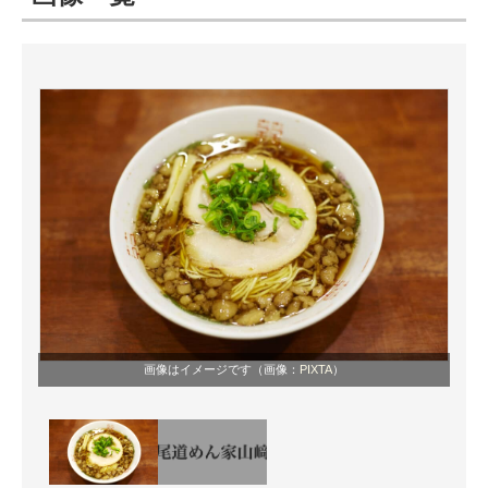
ITの今と未来を見通す
スマホと通信の最新トレンド
進化するPCとデバイスの未来
好きが集まる 比べて選べる
ビジネスと働き方のヒント
AI活用のいまが分かる
企業ITのトレンドを詳説
画像はイメージです（画像：
PIXTA
）
経営リーダーのコミュニティ
マーケ×ITの今がよく分かる
ITエンジニア向け専門サイト