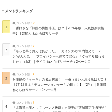
コメントランキング
コメント数：
21
1
一番好きな「韓国の男性俳優」は？【2026年版・人気投票実施
中】 | 芸能人 ねとらぼリサーチ
コメント数：
7
2
「もっと早く買えば良かった」 カインズの“車内遮光カーテ
ン”が大人気 「プライバシーも保てて安心」「ぐっすり眠れま
した」（2/2） | ライフ ねとらぼリサーチ：2ページ目
コメント数：
7
3
兵庫県の「ケーキ」の名店10選！ 一番うまいと思う店はどこ？
【7月12日は「デコレーションケーキの日」！】（2/4） | 兵庫県
ねとらぼリサーチ：2ページ目
コメント数：
5
4
「北海道土産としてもセンス抜群」六花亭の“店舗限定”お菓子が