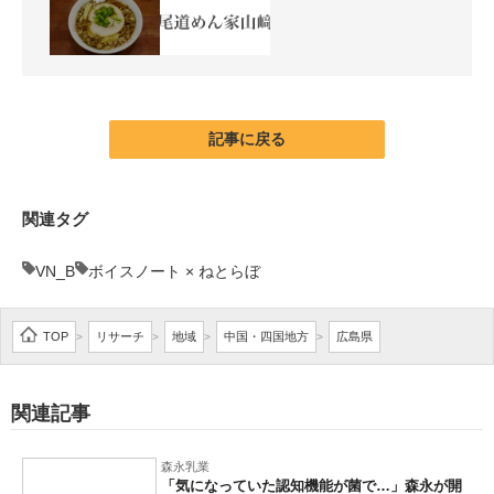
記事に戻る
関連タグ
VN_B
ボイスノート × ねとらぼ
TOP
リサーチ
地域
中国・四国地方
広島県
>
>
>
>
関連記事
森永乳業
「気になっていた認知機能が菌で…」森永が開