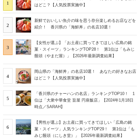
1
はどこ？【人気投票実施中】
新鮮でおいしい魚介の味を思う存分楽しめるお店などを
2
紹介！ 香川県の「海鮮丼」の名店10選！
【女性が選ぶ】「お土産に買ってきてほしい広島の銘
3
菓・スイーツ」ランキングTOP28！ 第1位は「もみじ
饅頭（やまだ屋）」【2026年最新調査結果】
岡山県の「海鮮丼」の名店10選！ あなたの好きなお店
4
はどこ？【人気投票実施中】
「香川県のチャーハンの名店」ランキングTOP10！ 1
5
位は「大衆中華食堂 旨屋 円座飯店」【2024年1月18日
時点／SARAH】
【男性が選ぶ】お土産に買ってきてほしい「広島の銘
6
菓・スイーツ」人気ランキングTOP29！ 第1位は「も
みじ饅頭（にしき堂）」【2026年最新調査結果】