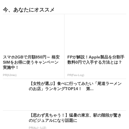
今、あなたにオススメ
スマホ2GBで月額850円～ 格安
FPが解説！Apple製品を分割手
SIMをお得に使うキャンペーン
数料0円で入手する方法とは？
実施中！
PR(IIJmio)
PR(Fav-Log)
【女性が選ぶ】食べに行ってみたい「尾道ラーメン
のお店」ランキングTOP14！ 第...
【思わず見ちゃう！】猛暑の東京、駅の階段が驚き
のビジュアルになり話題に
PR(ねとらぼ)