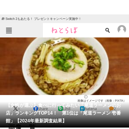
🎁 Switch 2もあたる！ プレゼントキャンペーン実施中！
ねとらぼメニュー
TOP
ニュース
エンタメ
クイズ
グルメ
地域
住まい
教育・育児
動物
リサーチ
広島県
2024/12/22 13:50（公開）
画像はイメージです（画像：PIXTA）
会員記事
【女性が選ぶ】食べに行ってみたい「尾道ラーメンのお
X
Share
LINE
hatena
2
店」ランキングTOP14！ 第1位は「尾道ラーメン 壱番
メディア
館」【2024年最新調査結果】
画像一覧
注目記事を集めた総合ページ