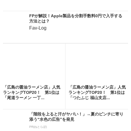
FPが解説！Apple製品を分割手数料0円で入手する
方法とは？
Fav-Log
「広島の醤油ラーメン店」人気
「広島の醤油ラーメン店」人気
ランキングTOP20！ 第1位は
ランキングTOP20！ 第1位は
「尾道ラーメン 一丁...
「つたふじ 福山支店...
「階段を上ると汗がヤバい！」→夏のピンチに寄り
添う“水色の広告”を発見
PR(ねとらぼ)