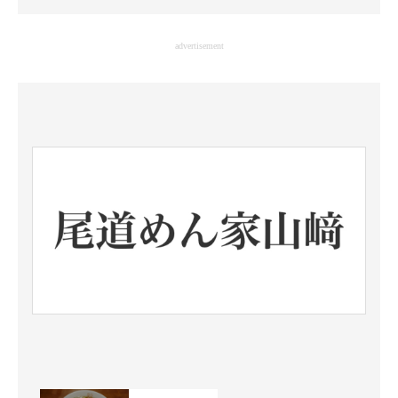
企業向けIT製品の総合サイト
advertisement
IT製品の技術・比較・事例
製造業のIT導入・活用を支援
モノづくり技術者専門サイト
エレクトロニクス専門サイト
電子設計の基本と応用
エネルギーの専門メディア
建設×テクノロジーの最前線
ちょっと気になるネットの話題