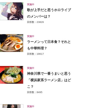
実施中
歌が上手だと思うホロライブ
のメンバーは？
回答数：23826
実施中
ラーメンって日本食？それと
も中華料理？
回答数：19617
実施中
神奈川県で一番うまいと思う
「横浜家系ラーメン店」はど
こ？
回答数：8495
実施中