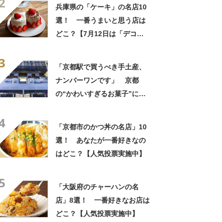
2
声出た」「まとめ買いする」
兵庫県の「ケーキ」の名店10
選！ 一番うまいと思う店は
どこ？【7月12日は「デコレ
ーションケーキの日」！】
3
「京都駅で買うべき手土産、
ナンバーワンです」 京都
の“かわいすぎるお菓子”に反
響 「一目惚れです」「変な
4
声出た」「まとめ買いする」
「京都市のかつ丼の名店」10
選！ あなたが一番好きなの
はどこ？【人気投票実施中】
5
「大阪府のチャーハンの名
店」8選！ 一番好きなお店は
どこ？【人気投票実施中】