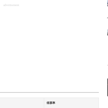
advertisement
得票率