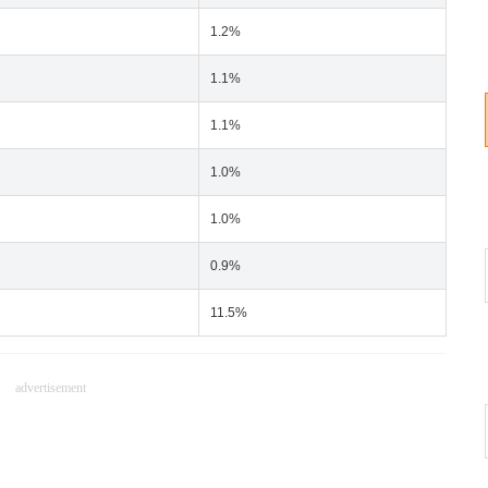
1.2%
1.1%
1.1%
1.0%
1.0%
0.9%
11.5%
advertisement