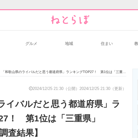
グルメ
地域
住まい
と未来を見通す
スマホと通信の最新トレンド
進化するPCとデ
「和歌山県のライバルだと思う都道府県」ランキングTOP27！ 第1位は「三重県」【2024年最新調査結果】
のいまが分かる
企業ITのトレンドを詳説
経営リーダーの
2024/12/25 21:30（公開）
2024/12/25 21:30（更新）
ライバルだと思う都道府県」ラ
T製品の総合サイト
IT製品の技術・比較・事例
製造業のIT導入
27！ 第1位は「三重県」
新調査結果】