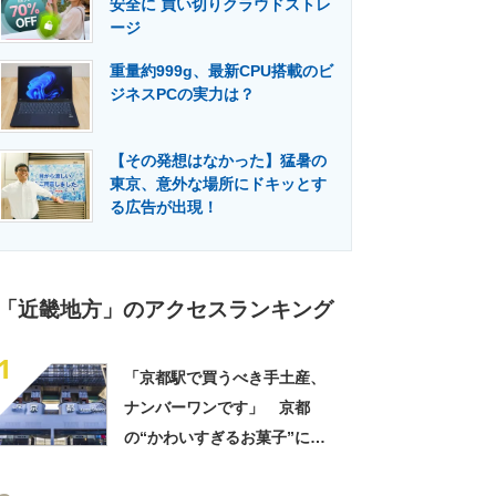
安全に 買い切りクラウドストレ
門メディア
建設×テクノロジーの最前線
ージ
重量約999g、最新CPU搭載のビ
ジネスPCの実力は？
【その発想はなかった】猛暑の
東京、意外な場所にドキッとす
る広告が出現！
「近畿地方」のアクセスランキング
1
「京都駅で買うべき手土産、
ナンバーワンです」 京都
の“かわいすぎるお菓子”に反
響 「一目惚れです」「変な