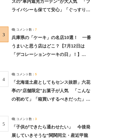
ズの“車内遮光カーテン”が大人気 「プ
ライバシーも保てて安心」「ぐっすり眠
れました」（2/2） | ライフ ねとらぼリ
サーチ：2ページ目
コメント数：
7
3
兵庫県の「ケーキ」の名店10選！ 一番
うまいと思う店はどこ？【7月12日は
「デコレーションケーキの日」！】
（2/4） | 兵庫県 ねとらぼリサーチ：2ペ
ージ目
コメント数：
5
4
「北海道土産としてもセンス抜群」六花
亭の“店舗限定”お菓子が人気 「こんな
の初めて」「箱買いするべきだった」
（1/2） | 北海道 ねとらぼリサーチ
コメント数：
3
5
「子供ができたら通わせたい」 今後発
展していきそうな“関関同立・産近甲龍