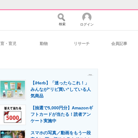
検索
ログイン
教育・育児
動物
リサーチ
会員記事
バイスの未来
好きが集まる 比べて選べる
- PR -
【iHerb】「迷ったらこれ！」
コミュニティ
マーケ×ITの今がよく分かる
みんなが"リピ買い"している人
気商品
【抽選で5,000円分】Amazonギ
・活用を支援
フトカードが当たる！読者アン
ケート実施中
スマホの写真／動画をもう一段