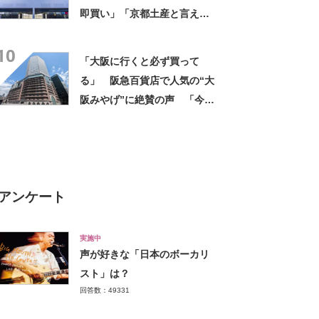
即買い」「京都土産と言え
ば…」「一気に半分食べちゃ
10
った」「おいしすぎて涙でそ
「大阪に行くと必ず買って
うだった」の声
る」 阪急百貨店で人気の“大
阪みやげ”に絶賛の声 「今ま
で食べたレモンケーキの中で
一番美味しい」「さっぱりし
てるしフワフワです」
アンケート
実施中
声が好きな「日本のボーカリ
スト」は？
回答数：49331