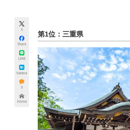
モノづくり技術者専門サイト
エレクトロ
X
ちょっと気になるネットの話題
第1位：三重県
Share
LINE
hatena
0
Home