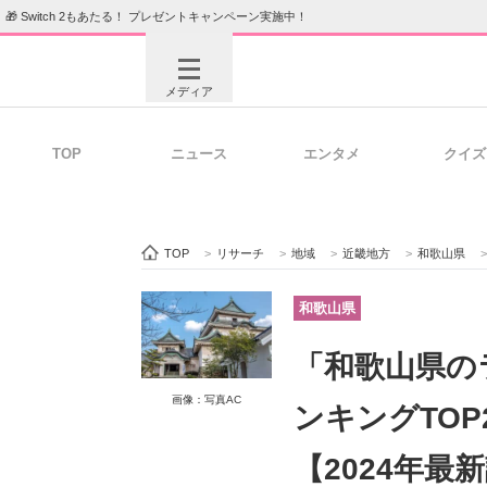
🎁 Switch 2もあたる！ プレゼントキャンペーン実施中！
メディア
TOP
ニュース
エンタメ
クイズ
注目記事を集めた総合ページ
ITの今
TOP
>
リサーチ
>
地域
>
近畿地方
>
和歌山県
>
ビジネスと働き方のヒント
AI活用
和歌山県
「和歌山県の
ITエンジニア向け専門サイト
企業向けI
画像：写真AC
ンキングTOP
【2024年最