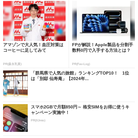
アマゾンで大人気！血圧対策は
FPが解説！Apple製品を分割手
コーヒーに足してみて
数料0円で入手する方法とは？
PR(森永乳業)
PR(Fav-Log)
「群馬県で人気の旅館」ランキングTOP10！ 1位
は「別邸 仙寿庵」【2024年...
スマホ2GBで月額850円～ 格安SIMをお得に使うキ
ャンペーン実施中！
PR(IIJmio)