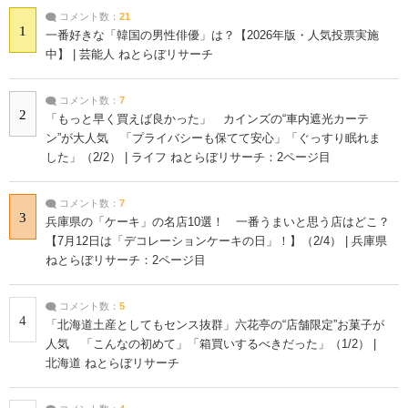
コメント数：
21
1
一番好きな「韓国の男性俳優」は？【2026年版・人気投票実施
中】 | 芸能人 ねとらぼリサーチ
コメント数：
7
2
「もっと早く買えば良かった」 カインズの“車内遮光カーテ
ン”が大人気 「プライバシーも保てて安心」「ぐっすり眠れま
した」（2/2） | ライフ ねとらぼリサーチ：2ページ目
コメント数：
7
3
兵庫県の「ケーキ」の名店10選！ 一番うまいと思う店はどこ？
【7月12日は「デコレーションケーキの日」！】（2/4） | 兵庫県
ねとらぼリサーチ：2ページ目
コメント数：
5
4
「北海道土産としてもセンス抜群」六花亭の“店舗限定”お菓子が
人気 「こんなの初めて」「箱買いするべきだった」（1/2） |
北海道 ねとらぼリサーチ