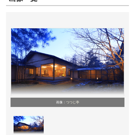
ITの今と未来を見通す
スマホと通信の最新トレンド
進化するPCとデバイスの未来
好きが集まる 比べて選べる
ビジネスと働き方のヒント
AI活用のいまが分かる
企業ITのトレンドを詳説
画像：
つつじ亭
経営リーダーのコミュニティ
マーケ×ITの今がよく分かる
ITエンジニア向け専門サイト