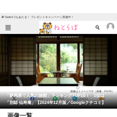
🎁 Switch 2もあたる！ プレゼントキャンペーン実施中！
ねとらぼメニュー
TOP
ニュース
エンタメ
クイズ
グルメ
地域
住まい
教育・育児
動物
リサーチ
群馬県
2024/12/25 07:00（公開）
画像はイメージです（画像：PIXTA）
会員記事
「群馬県で人気の旅館」ランキングTOP10！ 1位は
X
Share
LINE
hatena
0
「別邸 仙寿庵」【2024年12月版／Googleクチコミ】
メディア
画像一覧
注目記事を集めた総合ページ