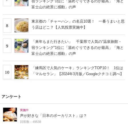
宿ランキング”1位に「湯めぐりできるのが最高」「海と
富士山の絶景に感動」の声
東京都の「チャーハン」の名店10選！ 一番うまいと思
8
う店はどこ？【人気投票実施中】
「来年もまた行きたい」 千葉県で人気の“温泉旅館・
9
宿ランキング”1位に「湯めぐりできるのが最高」「海と
富士山の絶景に感動」の声
「練馬区で人気のケーキ」ランキングTOP10！ 1位は
10
「マルセラン」【2024年3月版／Googleクチコミ調べ】
アンケート
実施中
声が好きな「日本のボーカリスト」は？
回答数：49538