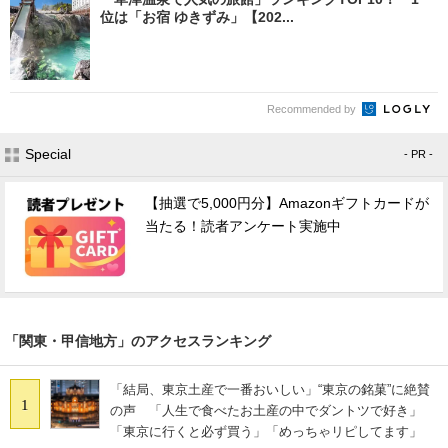
位は「お宿 ゆきずみ」【202...
Recommended by
Special
- PR -
【抽選で5,000円分】Amazonギフトカードが
当たる！読者アンケート実施中
「関東・甲信地方」のアクセスランキング
「結局、東京土産で一番おいしい」“東京の銘菓”に絶賛
1
の声 「人生で食べたお土産の中でダントツで好き」
「東京に行くと必ず買う」「めっちゃリピしてます」