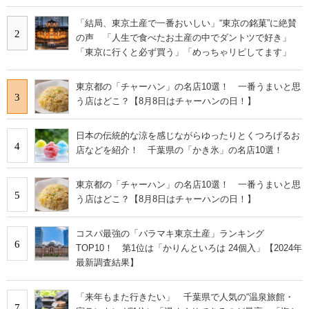
「結局、東京土産で一番おいしい」“東京の銘菓”に絶賛
2
の声 「人生で食べたお土産の中でダントツで好き」
「東京に行くと必ず買う」「めっちゃリピしてます」
東京都の「チャーハン」の名店10選！ 一番うまいと思
3
う店はどこ？【8月8日はチャーハンの日！】
日本の伝統的な涼を感じながらゆったりとくつろげるお
4
店などを紹介！ 千葉県の「かき氷」の名店10選！
東京都の「チャーハン」の名店10選！ 一番うまいと思
5
う店はどこ？【8月8日はチャーハンの日！】
コスパ最強の「バラマキ東京土産」ランキング
6
TOP10！ 第1位は「かりんといろは 24個入」【2024年
最新調査結果】
「来年もまた行きたい」 千葉県で人気の“温泉旅館・
7