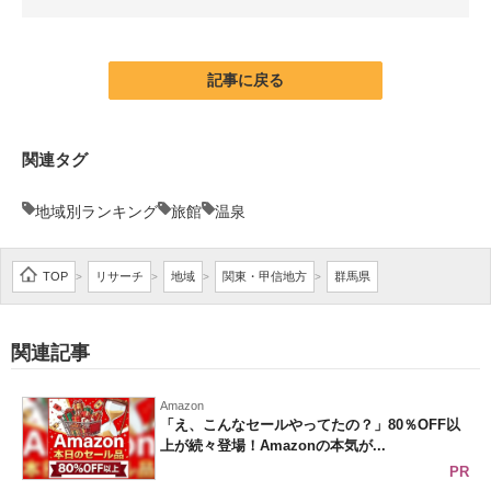
企業向けIT製品の総合サイト
IT製品の技術・比較・事例
記事に戻る
製造業のIT導入・活用を支援
関連タグ
モノづくり技術者専門サイト
地域別ランキング
旅館
温泉
エレクトロニクス専門サイト
電子設計の基本と応用
TOP
リサーチ
地域
関東・甲信地方
群馬県
>
>
>
>
エネルギーの専門メディア
関連記事
建設×テクノロジーの最前線
ちょっと気になるネットの話題
Amazon
「え、こんなセールやってたの？」80％OFF以
上が続々登場！Amazonの本気が...
PR