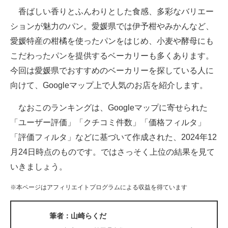
香ばしい香りとふんわりとした食感、多彩なバリエー
ITの今と未来を見通す
ションが魅力のパン。愛媛県では伊予柑やみかんなど、
愛媛特産の柑橘を使ったパンをはじめ、小麦や酵母にも
スマホと通信の最新トレンド
こだわったパンを提供するベーカリーも多くあります。
進化するPCとデバイスの未来
今回は愛媛県でおすすめのベーカリーを探している人に
向けて、Googleマップ上で人気のお店を紹介します。
好きが集まる 比べて選べる
なおこのランキングは、Googleマップに寄せられた
ビジネスと働き方のヒント
「ユーザー評価」「クチコミ件数」「価格フィルタ」
AI活用のいまが分かる
「評価フィルタ」などに基づいて作成された、2024年12
月24日時点のものです。ではさっそく上位の結果を見て
企業ITのトレンドを詳説
いきましょう。
経営リーダーのコミュニティ
※本ページはアフィリエイトプログラムによる収益を得ています
マーケ×ITの今がよく分かる
筆者：山崎らくだ
ITエンジニア向け専門サイト