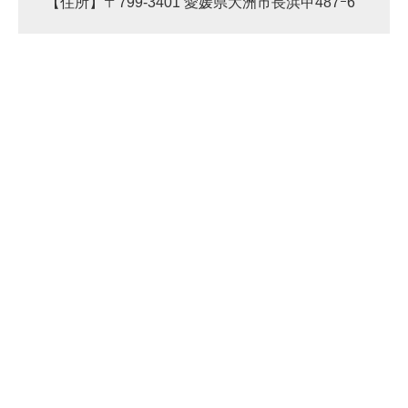
【住所】〒799-3401 愛媛県大洲市長浜甲487ｰ6