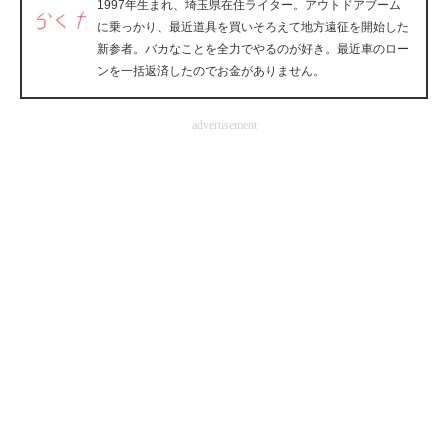
1997年生まれ、埼玉県在住ライター。アウトドアブーム
企業向けIT製品の総合サイト
に乗っかり、最近道具を買いそろえて地方遠征を開始した
新参者。バカなことを全力でやるのが好き。最近車のロー
IT製品の技術・比較・事例
ンを一括返済したのでお金がありません。
製造業のIT導入・活用を支援
advertisement
モノづくり技術者専門サイト
エレクトロニクス専門サイト
電子設計の基本と応用
エネルギーの専門メディア
建設×テクノロジーの最前線
ちょっと気になるネットの話題