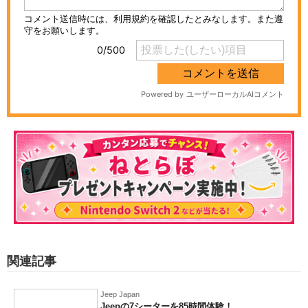
Special
- PR -
【抽選で5,000円分】Amazonギフトカードが
当たる！読者アンケート実施中
【iHerb】「迷ったらこれ！」みんなが"リピ
買い"している人気商品