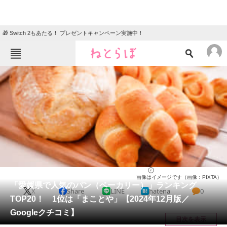
🎁 Switch 2もあたる！ プレゼントキャンペーン実施中！
ねとらぼメニュー
TOP
ニュース
エンタメ
クイズ
グルメ
地域
住まい
教育・育児
動物
リサーチ
愛媛県
2024/12/28 10:00（公開）
画像はイメージです（画像：PIXTA）
会員記事
「愛媛県で人気のパン（ベーカリー）」ランキング
X
Share
LINE
hatena
0
TOP20！ 1位は「まことや」【2024年12月版／
メディア
Googleクチコミ】
目次を表示
注目記事を集めた総合ページ