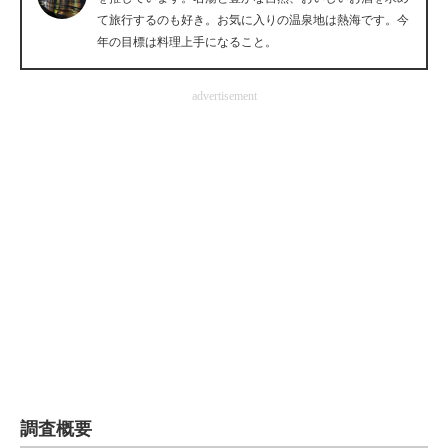
て旅行するのも好き。お気に入りの温泉地は熱海です。今
企業向けIT製品の総合サイト
年の目標は料理上手になること。
IT製品の技術・比較・事例
advertisement
製造業のIT導入・活用を支援
モノづくり技術者専門サイト
エレクトロニクス専門サイト
電子設計の基本と応用
エネルギーの専門メディア
建設×テクノロジーの最前線
ちょっと気になるネットの話題
調査概要