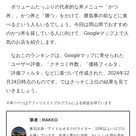
ボリュームたっぷりの代表的な丼メニュー「かつ
ITの今と未来を見通す
丼」。かつ丼と「勝つ」をかけて、勝負事の前などに食
べるという人もいるでしょう。今回は岡山県でおすすめ
スマホと通信の最新トレンド
のかつ丼を探している人に向けて、Googleマップ上で人
進化するPCとデバイスの未来
気のお店を紹介します。
好きが集まる 比べて選べる
なおこのランキングは、Googleマップに寄せられた
「ユーザー評価」「クチコミ件数」「価格フィルタ」
ビジネスと働き方のヒント
「評価フィルタ」などに基づいて作成された、2024年12
AI活用のいまが分かる
月24日時点のものです。ではさっそく上位の結果を見て
いきましょう。
企業ITのトレンドを詳説
※本ページはアフィリエイトプログラムによる収益を得ています
経営リーダーのコミュニティ
マーケ×ITの今がよく分かる
筆者：RAKKO
東北出身・アイドルオタクのライター。10年以上ハロプロ
ITエンジニア向け専門サイト
を推しています。名湯と豊かな自然、おいしいお酒を求め