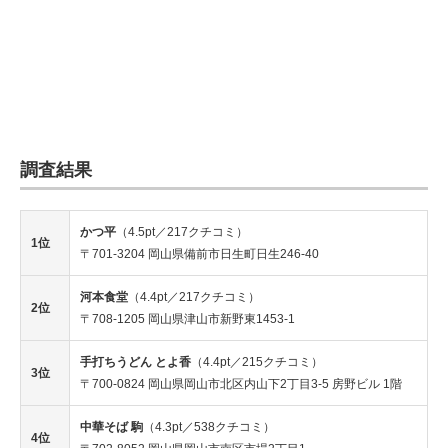
調査結果
かつ平
（4.5pt／217クチコミ）
1位
〒701-3204 岡山県備前市日生町日生246-40
河本食堂
（4.4pt／217クチコミ）
2位
〒708-1205 岡山県津山市新野東1453-1
手打ちうどん とよ香
（4.4pt／215クチコミ）
3位
〒700-0824 岡山県岡山市北区内山下2丁目3-5 房野ビル 1階
中華そば 駒
（4.3pt／538クチコミ）
4位