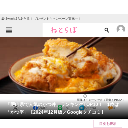
🎁 Switch 2もあたる！ プレゼントキャンペーン実施中！
ねとらぼメニュー
TOP
ニュース
エンタメ
クイズ
グルメ
地域
住まい
教育・育児
動物
リサーチ
岡山県
2024/12/28 15:00（公開）
画像はイメージです（画像：PIXTA）
会員記事
「岡山県で人気のかつ丼」ランキングTOP10！ 1位は
X
Share
LINE
hatena
0
「かつ平」【2024年12月版／Googleクチコミ】
メディア
目次を表示
注目記事を集めた総合ページ