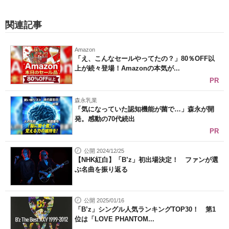
関連記事
Amazon
「え、こんなセールやってたの？」80％OFF以
上が続々登場！Amazonの本気が...
PR
森永乳業
「気になっていた認知機能が菌で…」森永が開
発。感動の70代続出
PR
公開 2024/12/25
【NHK紅白】「B’z」初出場決定！ ファンが選
ぶ名曲を振り返る
公開 2025/01/16
「B’z」シングル人気ランキングTOP30！ 第1
位は「LOVE PHANTOM...