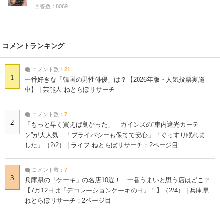
回答数：8069
コメントランキング
コメント数：
21
1
一番好きな「韓国の男性俳優」は？【2026年版・人気投票実施
中】 | 芸能人 ねとらぼリサーチ
コメント数：
7
2
「もっと早く買えば良かった」 カインズの“車内遮光カーテ
ン”が大人気 「プライバシーも保てて安心」「ぐっすり眠れま
した」（2/2） | ライフ ねとらぼリサーチ：2ページ目
コメント数：
7
3
兵庫県の「ケーキ」の名店10選！ 一番うまいと思う店はどこ？
【7月12日は「デコレーションケーキの日」！】（2/4） | 兵庫県
ねとらぼリサーチ：2ページ目