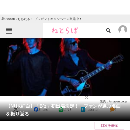
🎁 Switch 2もあたる！ プレゼントキャンペーン実施中！
ねとらぼメニュー
TOP
ニュース
エンタメ
クイズ
グルメ
地域
住まい
教育・育児
動物
リサーチ
音楽
2024/12/25 21:35（公開）
出典：Amazon.co.jp
会員記事
【NHK紅白】「B'z」初出場決定！ ファンが選ぶ名曲
X
Share
LINE
hatena
1
を振り返る
メディア
目次を表示
注目記事を集めた総合ページ