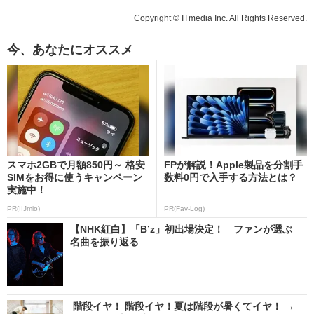
Copyright © ITmedia Inc. All Rights Reserved.
今、あなたにオススメ
スマホ2GBで月額850円～ 格安
FPが解説！Apple製品を分割手
SIMをお得に使うキャンペーン
数料0円で入手する方法とは？
実施中！
PR(IIJmio)
PR(Fav-Log)
【NHK紅白】「B’z」初出場決定！ ファンが選ぶ
名曲を振り返る
階段イヤ！ 階段イヤ！夏は階段が暑くてイヤ！ →