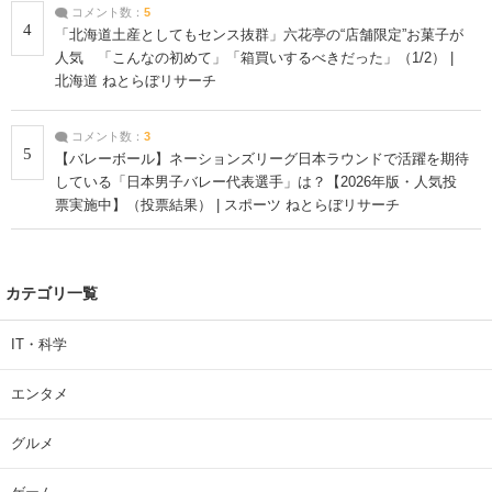
コメント数：
5
4
「北海道土産としてもセンス抜群」六花亭の“店舗限定”お菓子が
人気 「こんなの初めて」「箱買いするべきだった」（1/2） |
北海道 ねとらぼリサーチ
コメント数：
3
5
【バレーボール】ネーションズリーグ日本ラウンドで活躍を期待
している「日本男子バレー代表選手」は？【2026年版・人気投
票実施中】（投票結果） | スポーツ ねとらぼリサーチ
カテゴリ一覧
IT・科学
エンタメ
グルメ