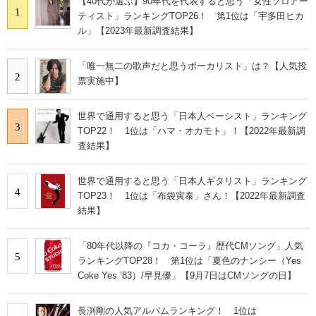
【40代が選ぶ】90年代を代表すると思う「女性ソロアー
1
ティスト」ランキングTOP26！ 第1位は「宇多田ヒカ
ル」【2023年最新調査結果】
「唯一無二の歌声だと思うボーカリスト」は？【人気投
2
票実施中】
世界で通用すると思う「日本人ベーシスト」ランキング
3
TOP22！ 1位は「ハマ・オカモト」！【2022年最新調
査結果】
世界で通用すると思う「日本人ギタリスト」ランキング
4
TOP23！ 1位は「布袋寅泰」さん！【2022年最新調査
結果】
「80年代以降の『コカ・コーラ』歴代CMソング」人気
5
ランキングTOP28！ 第1位は「夏色のナンシー（Yes
Coke Yes ’83）/早見優」【9月7日はCMソングの日】
長渕剛の人気アルバムランキング！ 1位は