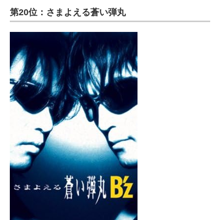
第20位：さまよえる蒼い弾丸
ITの今と未来を見通す
スマホと通信の最新トレンド
進化するPCとデバイスの未来
好きが集まる 比べて選べる
ビジネスと働き方のヒント
AI活用のいまが分かる
企業ITのトレンドを詳説
経営リーダーのコミュニティ
マーケ×ITの今がよく分かる
ITエンジニア向け専門サイト