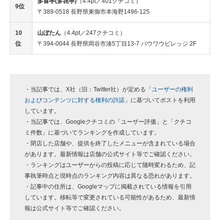
多喜亭(多㐂亭)
（4.4pt／401クチコミ）
9位
〒389-0518 長野県東御市本海野1496-125
10
山ぼたん
（4.4pt／247クチコミ）
位
〒394-0044 長野県岡谷市湊5丁目13-7 パウワウビレッジ 2F
・当記事では、X社（旧：Twitter社）が定める「
ユーザーの権利
およびコンテンツに対する権利の許諾
」に基づいてポストを利用
しています。
・当記事では、Googleクチコミの「ユーザー評価」と「クチコ
ミ件数」に基づいてランキングを作成しています。
・閉店した店舗や、提供を終了したメニューが含まれている場合
があります。最新情報は店舗の公式サイト等でご確認ください。
・ランキングはユーザーからの投稿に応じて随時変わるため、記
事執筆時点と現時点のランキング内容は異なる恐れがあります。
・記事中の住所は、Googleマップに掲載されている情報を引用
しています。移転等で変更されている可能性があるため、最新情
報は公式サイト等でご確認ください。