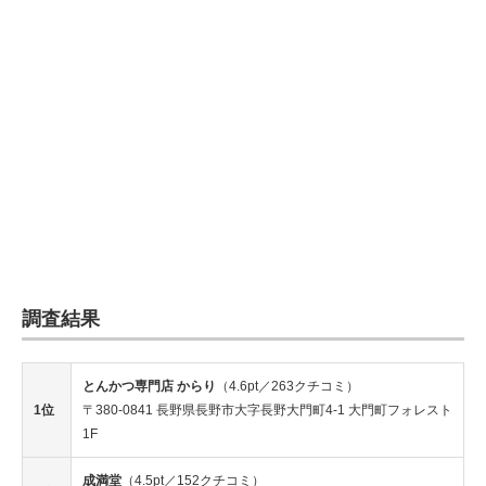
調査結果
とんかつ専門店 からり
（4.6pt／263クチコミ）
1位
〒380-0841 長野県長野市大字長野大門町4-1 大門町フォレスト
1F
成満堂
（4.5pt／152クチコミ）