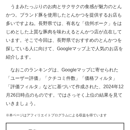
うまみたっぷりのお肉とサクサクの食感が魅力のとん
ITの今と未来を見通す
かつ。ブランド豚を使用したとんかつを提供するお店も
多いですよね。長野県では、有名な「信州ポーク」をは
スマホと通信の最新トレンド
じめとした上質な豚肉を味わえるとんかつ店が点在して
進化するPCとデバイスの未来
います。そこで今回は、長野県でおすすめのとんかつを
探している人に向けて、Googleマップ上で人気のお店を
好きが集まる 比べて選べる
紹介します。
ビジネスと働き方のヒント
なおこのランキングは、Googleマップに寄せられた
AI活用のいまが分かる
「ユーザー評価」「クチコミ件数」「価格フィルタ」
「評価フィルタ」などに基づいて作成された、2024年12
企業ITのトレンドを詳説
月26日時点のものです。ではさっそく上位の結果を見て
経営リーダーのコミュニティ
いきましょう。
マーケ×ITの今がよく分かる
※本ページはアフィリエイトプログラムによる収益を得ています
ITエンジニア向け専門サイト