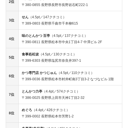
2位
〒380-0855 長野県長野市長野岩石町222-1
せん
（4.5pt／147クチコミ）
3位
〒389-0803 長野県千曲市千本柳615
味のとんかつ 百亭
（4.5pt／137クチコミ）
4位
〒390-0811 長野県松本市中央1丁目4-7 中澤ビル 2F
食事処松波
（4.5pt／130クチコミ）
5位
〒399-6303 長野県塩尻市奈良井397-1
かつ専門店 かつじゅん
（4.5pt／110クチコミ）
6位
〒399-0036 長野県松本市村井町南3丁目3-2 なづなビル 1階
とんかつ力亭
（4.4pt／574クチコミ）
7位
〒386-0025 長野県上田市天神1丁目2-32
めぐろ
（4.4pt／426クチコミ）
8位
〒399-0002 長野県松本市芳野1-2