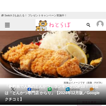
🎁 Switch 2もあたる！ プレゼントキャンペーン実施中！
ねとらぼメニュー
TOP
ニュース
エンタメ
クイズ
グルメ
地域
住まい
教育・育児
動物
リサーチ
長野県
2024/12/26 15:30（公開）
画像はイメージです（画像：PIXTA）
会員記事
「長野県で人気のとんかつ」ランキングTOP10！ 1位
X
Share
LINE
hatena
0
は「とんかつ専門店 からり」【2024年12月版／Google
メディア
クチコミ】
目次を表示
注目記事を集めた総合ページ