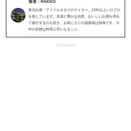
筆者：RAKKO
企業向けIT製品の総合サイト
東北出身・アイドルオタクのライター。10年以上ハロプロ
を推しています。名湯と豊かな自然、おいしいお酒を求め
IT製品の技術・比較・事例
て旅行するのも好き。お気に入りの温泉地は熱海です。今
年の目標は料理上手になること。
製造業のIT導入・活用を支援
モノづくり技術者専門サイト
advertisement
エレクトロニクス専門サイト
電子設計の基本と応用
エネルギーの専門メディア
建設×テクノロジーの最前線
ちょっと気になるネットの話題