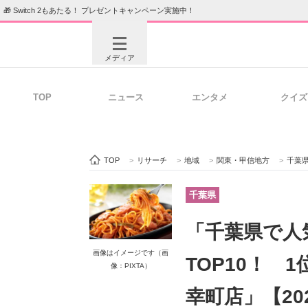
🎁 Switch 2もあたる！ プレゼントキャンペーン実施中！
メディア
TOP
ニュース
エンタメ
クイズ
注目記事を集めた総合ページ
ITの今
TOP
>
リサーチ
>
地域
>
関東・甲信地方
>
千葉
ビジネスと働き方のヒント
AI活用
千葉県
「千葉県で人
ITエンジニア向け専門サイト
企業向けI
画像はイメージです（画
TOP10！ 
像：PIXTA）
幸町店」【202