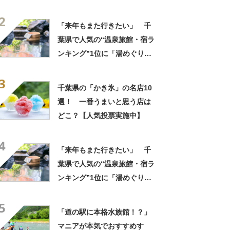
き氷」の名店10選！
2
「来年もまた行きたい」 千
葉県で人気の“温泉旅館・宿ラ
ンキング”1位に「湯めぐりで
きるのが最高」「海と富士山
3
の絶景に感動」の声
千葉県の「かき氷」の名店10
選！ 一番うまいと思う店は
どこ？【人気投票実施中】
4
「来年もまた行きたい」 千
葉県で人気の“温泉旅館・宿ラ
ンキング”1位に「湯めぐりで
きるのが最高」「海と富士山
5
の絶景に感動」の声
「道の駅に本格水族館！？」
マニアが本気でおすすめす