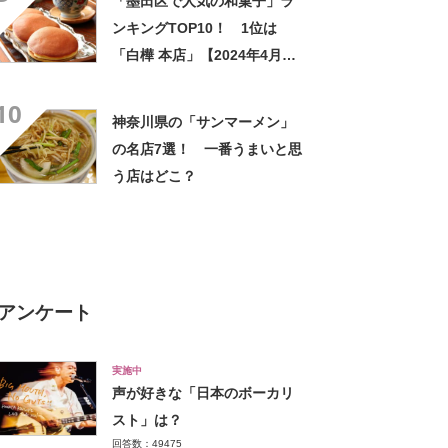
「墨田区で人気の和菓子」ラ
ンキングTOP10！ 1位は
「白樺 本店」【2024年4月版
／Googleクチコミ調べ】
10
神奈川県の「サンマーメン」
の名店7選！ 一番うまいと思
う店はどこ？
アンケート
実施中
声が好きな「日本のボーカリ
スト」は？
回答数：49475