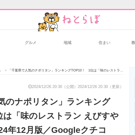
グルメ
地域
住まい
と未来を見通す
スマホと通信の最新トレンド
進化するPCとデ
県
>
「千葉県で人気のナポリタン」ランキングTOP10！ 1位は「味のレストラン えびすや 幸町店」【2024年12月版／Googleクチコミ】
のいまが分かる
企業ITのトレンドを詳説
経営リーダーの
2024/12/26 20:30（公開）
2024/12/26 20:30（更新）
気のナポリタン」ランキング
T製品の総合サイト
IT製品の技術・比較・事例
製造業のIT導入
1位は「味のレストラン えびすや
4年12月版／Googleクチコ