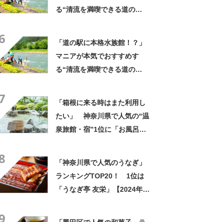
る“清流を満喫できる道の
駅”が凄すぎた！「まるで川の
6
底」「足湯もダムカレーも」
「道の駅に本格水族館！？」
【実地レビュー】
マニアが本気でおすすめす
る“清流を満喫できる道の
駅”が凄すぎた！「まるで川の
7
底」「足湯もダムカレーも」
「箱根に来る時はまた利用し
【実地レビュー】
たい」 神奈川県で人気の“温
泉旅館・宿”1位に「お風呂が
広くてビュッフェがおいし
8
い」「情緒あふれる中庭が素
「神奈川県で人気のうなぎ」
敵」の声
ランキングTOP20！ 1位は
「うなぎ亭 友栄」【2024年2
月版／Googleクチコミ調べ】
9