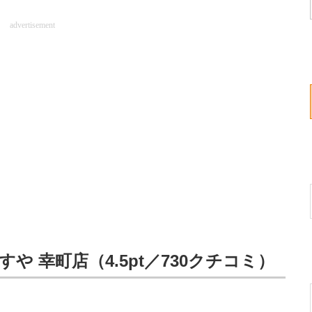
advertisement
や 幸町店（4.5pt／730クチコミ）