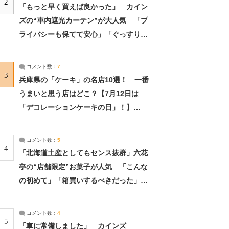
2
「もっと早く買えば良かった」 カイン
ズの“車内遮光カーテン”が大人気 「プ
ライバシーも保てて安心」「ぐっすり眠
れました」（2/2） | ライフ ねとらぼリ
サーチ：2ページ目
コメント数：
7
3
兵庫県の「ケーキ」の名店10選！ 一番
うまいと思う店はどこ？【7月12日は
「デコレーションケーキの日」！】
（2/4） | 兵庫県 ねとらぼリサーチ：2ペ
ージ目
コメント数：
5
4
「北海道土産としてもセンス抜群」六花
亭の“店舗限定”お菓子が人気 「こんな
の初めて」「箱買いするべきだった」
（1/2） | 北海道 ねとらぼリサーチ
コメント数：
4
5
「車に常備しました」 カインズ