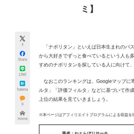
モノづくり技術者専門サイト
エレクトロ
ミ】
ちょっと気になるネットの話題
X
「ナポリタン」といえば日本生まれのパス
から大好きでずっと食べているという人も
Share
すめのナポリタンを探している人に向けて、G
LINE
なおこのランキングは、Googleマップ
hatena
ルタ」「評価フィルタ」などに基づいて作成さ
上位の結果を見ていきましょう。
0
※本ページはアフィリエイトプログラムによる収益を
Home
筆者：ねとらぼリサーチ