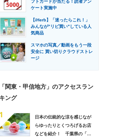
フトカードが当たる！読者アン
門メディア
建設×テクノロジーの最前線
ケート実施中
【iHerb】「迷ったらこれ！」
みんなが"リピ買い"している人
気商品
スマホの写真／動画をもう一段
安全に 買い切りクラウドストレ
ージ
「関東・甲信地方」のアクセスラン
キング
1
日本の伝統的な涼を感じなが
らゆったりとくつろげるお店
などを紹介！ 千葉県の「か