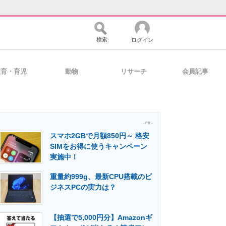
検索
ログイン
教育・育児
動物
リサーチ
会員記事
バイスの未来
好きが集まる 比べて選べる
- PR -
スマホ2GBで月額850円～ 格安
コミュニティ
マーケ×ITの今がよく分かる
SIMをお得に使うキャンペーン
実施中！
重量約999g、最新CPU搭載のビ
・活用を支援
ジネスPCの実力は？
【抽選で5,000円分】Amazonギ