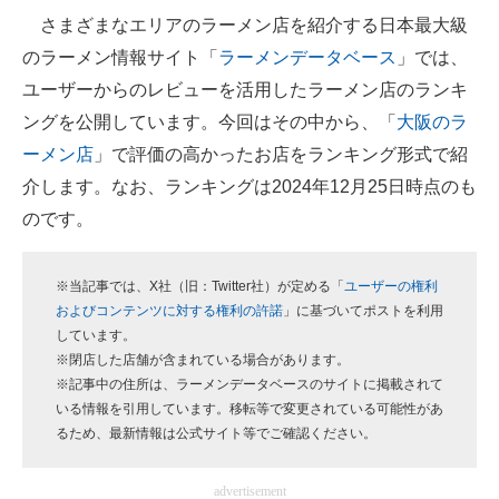
さまざまなエリアのラーメン店を紹介する日本最大級
ITの今と未来を見通す
のラーメン情報サイト「
ラーメンデータベース
」では、
ユーザーからのレビューを活用したラーメン店のランキ
スマホと通信の最新トレンド
ングを公開しています。今回はその中から、「
大阪のラ
進化するPCとデバイスの未来
ーメン店
」で評価の高かったお店をランキング形式で紹
介します。なお、ランキングは2024年12月25日時点のも
好きが集まる 比べて選べる
のです。
ビジネスと働き方のヒント
AI活用のいまが分かる
※当記事では、X社（旧：Twitter社）が定める「
ユーザーの権利
およびコンテンツに対する権利の許諾
」に基づいてポストを利用
企業ITのトレンドを詳説
しています。
※閉店した店舗が含まれている場合があります。
経営リーダーのコミュニティ
※記事中の住所は、ラーメンデータベースのサイトに掲載されて
いる情報を引用しています。移転等で変更されている可能性があ
マーケ×ITの今がよく分かる
るため、最新情報は公式サイト等でご確認ください。
ITエンジニア向け専門サイト
advertisement