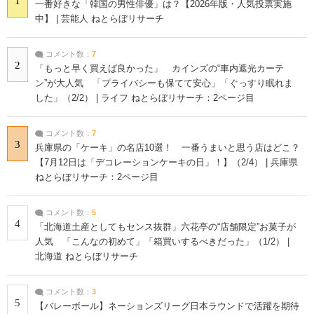
1
一番好きな「韓国の男性俳優」は？【2026年版・人気投票実施
中】 | 芸能人 ねとらぼリサーチ
コメント数：
7
2
「もっと早く買えば良かった」 カインズの“車内遮光カーテ
ン”が大人気 「プライバシーも保てて安心」「ぐっすり眠れま
した」（2/2） | ライフ ねとらぼリサーチ：2ページ目
コメント数：
7
3
兵庫県の「ケーキ」の名店10選！ 一番うまいと思う店はどこ？
【7月12日は「デコレーションケーキの日」！】（2/4） | 兵庫県
ねとらぼリサーチ：2ページ目
コメント数：
5
4
「北海道土産としてもセンス抜群」六花亭の“店舗限定”お菓子が
人気 「こんなの初めて」「箱買いするべきだった」（1/2） |
北海道 ねとらぼリサーチ
コメント数：
3
5
【バレーボール】ネーションズリーグ日本ラウンドで活躍を期待