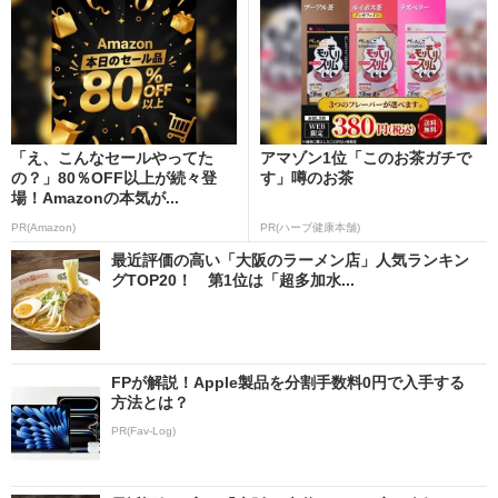
「え、こんなセールやってた
アマゾン1位「このお茶ガチで
の？」80％OFF以上が続々登
す」噂のお茶
場！Amazonの本気が...
PR(Amazon)
PR(ハーブ健康本舗)
最近評価の高い「大阪のラーメン店」人気ランキン
グTOP20！ 第1位は「超多加水...
FPが解説！Apple製品を分割手数料0円で入手する
方法とは？
PR(Fav-Log)