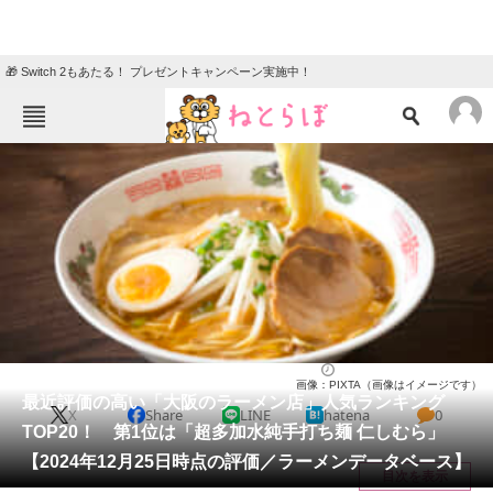
🎁 Switch 2もあたる！ プレゼントキャンペーン実施中！
ねとらぼメニュー
TOP
ニュース
エンタメ
クイズ
グルメ
地域
住まい
教育・育児
動物
リサーチ
大阪府
2024/12/26 18:50（公開）
画像：PIXTA（画像はイメージです）
会員記事
最近評価の高い「大阪のラーメン店」人気ランキング
X
Share
LINE
hatena
0
TOP20！ 第1位は「超多加水純手打ち麺 仁しむら」
メディア
【2024年12月25日時点の評価／ラーメンデータベース】
目次を表示
注目記事を集めた総合ページ