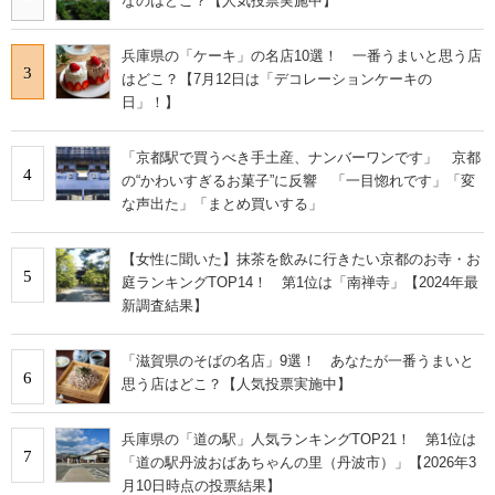
なのはどこ？【人気投票実施中】
兵庫県の「ケーキ」の名店10選！ 一番うまいと思う店
3
はどこ？【7月12日は「デコレーションケーキの
日」！】
「京都駅で買うべき手土産、ナンバーワンです」 京都
4
の“かわいすぎるお菓子”に反響 「一目惚れです」「変
な声出た」「まとめ買いする」
【女性に聞いた】抹茶を飲みに行きたい京都のお寺・お
5
庭ランキングTOP14！ 第1位は「南禅寺」【2024年最
新調査結果】
「滋賀県のそばの名店」9選！ あなたが一番うまいと
6
思う店はどこ？【人気投票実施中】
兵庫県の「道の駅」人気ランキングTOP21！ 第1位は
7
「道の駅丹波おばあちゃんの里（丹波市）」【2026年3
月10日時点の投票結果】