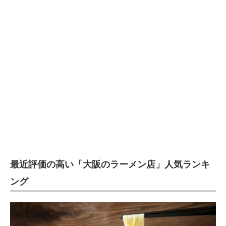
企業向けIT製品の総合サイト
IT製品の技術・比較・事例
製造業のIT導入・活用を支援
モノづくり技術者専門サイト
エレクトロニクス専門サイト
電子設計の基本と応用
エネルギーの専門メディア
最近評価の高い「大阪のラーメン店」人気ランキ
建設×テクノロジーの最前線
ング
ちょっと気になるネットの話題