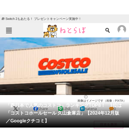
🎁 Switch 2もあたる！ プレゼントキャンペーン実施中！
ねとらぼメニュー
TOP
ニュース
エンタメ
クイズ
グルメ
地域
住まい
教育・育児
動物
リサーチ
コストコ
2024/12/27 14:30（公開）
画像はイメージです（画像：PIXTA）
会員記事
「西日本で人気のコストコ」ランキングTOP8！ 1位は
X
Share
LINE
hatena
0
「コストコホールセール 久山倉庫店」【2024年12月版
メディア
／Googleクチコミ】
目次を表示
注目記事を集めた総合ページ