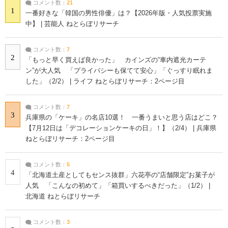
コメント数：
21
1
一番好きな「韓国の男性俳優」は？【2026年版・人気投票実施
中】 | 芸能人 ねとらぼリサーチ
コメント数：
7
2
「もっと早く買えば良かった」 カインズの“車内遮光カーテ
ン”が大人気 「プライバシーも保てて安心」「ぐっすり眠れま
した」（2/2） | ライフ ねとらぼリサーチ：2ページ目
コメント数：
7
3
兵庫県の「ケーキ」の名店10選！ 一番うまいと思う店はどこ？
【7月12日は「デコレーションケーキの日」！】（2/4） | 兵庫県
ねとらぼリサーチ：2ページ目
コメント数：
5
4
「北海道土産としてもセンス抜群」六花亭の“店舗限定”お菓子が
人気 「こんなの初めて」「箱買いするべきだった」（1/2） |
北海道 ねとらぼリサーチ
コメント数：
3