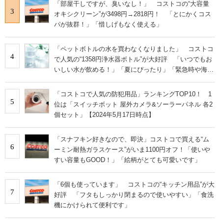
「部屋干しですが、臭いなし！」 コストコの“大容量
3
オキシクリーン”が3498円→2818円！ 「とにかくコス
パが抜群！」「惜しげもなく使える」
「ペットボトルの水を買わなくなりました」 コストコ
4
で人気の“1358円浄水器ボトル”が大好評 「いつでもお
いしい水が飲める！」「夏にぴったり」「緊急時や海外
にも◎」
「コストコで人気の防犯用品」ランキングTOP10！ 1
5
位は「スイッチボット 屋外カメラ&ソーラーパネル 各2
個セット」【2024年5月17日時点】
「スナフキン好きなので、即決」コストコで買える“ム
6
ーミン耐熱ガラスケース”がいま1100円オフ！「使いや
すい容量もGOOD！」「絵柄がとても可愛いです」
「6個も使っています」 コストコの“キッチン用品”が大
7
好評 「フタもしっかり閉まるので使いやすい」「食洗
機にかけられて便利です」