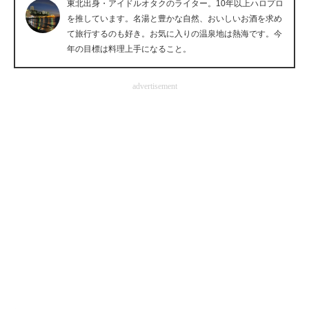
東北出身・アイドルオタクのライター。10年以上ハロプロ
企業向けIT製品の総合サイト
を推しています。名湯と豊かな自然、おいしいお酒を求め
て旅行するのも好き。お気に入りの温泉地は熱海です。今
IT製品の技術・比較・事例
年の目標は料理上手になること。
製造業のIT導入・活用を支援
advertisement
モノづくり技術者専門サイト
エレクトロニクス専門サイト
電子設計の基本と応用
エネルギーの専門メディア
建設×テクノロジーの最前線
ちょっと気になるネットの話題