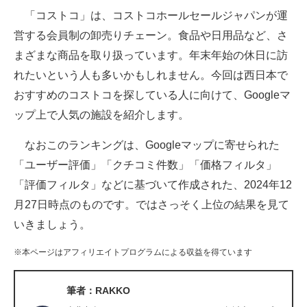
「コストコ」は、コストコホールセールジャパンが運
ITの今と未来を見通す
営する会員制の卸売りチェーン。食品や日用品など、さ
まざまな商品を取り扱っています。年末年始の休日に訪
スマホと通信の最新トレンド
れたいという人も多いかもしれません。今回は西日本で
進化するPCとデバイスの未来
おすすめのコストコを探している人に向けて、Googleマ
ップ上で人気の施設を紹介します。
好きが集まる 比べて選べる
なおこのランキングは、Googleマップに寄せられた
ビジネスと働き方のヒント
「ユーザー評価」「クチコミ件数」「価格フィルタ」
AI活用のいまが分かる
「評価フィルタ」などに基づいて作成された、2024年12
月27日時点のものです。ではさっそく上位の結果を見て
企業ITのトレンドを詳説
いきましょう。
経営リーダーのコミュニティ
※本ページはアフィリエイトプログラムによる収益を得ています
マーケ×ITの今がよく分かる
筆者：RAKKO
ITエンジニア向け専門サイト