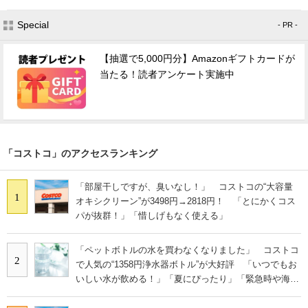
Special
- PR -
【抽選で5,000円分】Amazonギフトカードが
当たる！読者アンケート実施中
「コストコ」のアクセスランキング
「部屋干しですが、臭いなし！」 コストコの“大容量
1
オキシクリーン”が3498円→2818円！ 「とにかくコス
パが抜群！」「惜しげもなく使える」
「ペットボトルの水を買わなくなりました」 コストコ
2
で人気の“1358円浄水器ボトル”が大好評 「いつでもお
いしい水が飲める！」「夏にぴったり」「緊急時や海外
にも◎」