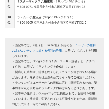
9
ミスターマックス 八幡東店
（3.8pt／1440クチコミ）
位
〒805-0071 福岡県北九州市八幡東区東田1丁目4-22
10
ラ・ムー 小倉沼店
（3.8pt／1372クチコミ）
位
〒800-0205 福岡県北九州市小倉南区沼南町1丁目2-6
・当記事では、X社（旧：Twitter社）が定める「
ユーザーの権利
およびコンテンツに対する権利の許諾
」に基づいてポストを利用
しています。
・当記事では、Googleクチコミの「ユーザー評価」と「クチコ
ミ件数」に基づいてランキングを作成しています。
・閉店した店舗や、提供を終了したメニューが含まれている場合
があります。最新情報は店舗の公式サイト等でご確認ください。
・ランキングはユーザーからの投稿に応じて随時変わるため、記
事執筆時点と現時点のランキング内容は異なる恐れがあります。
・記事中の住所は、Googleマップに掲載されている情報を引用
しています。移転等で変更されている可能性があるため、最新情
報は公式サイト等でご確認ください。