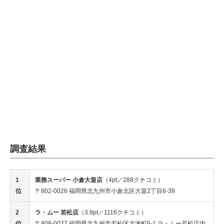
調査結果
1
業務スーパー 小倉大畠店
（4pt／288クチコミ）
位
〒802-0026 福岡県北九州市小倉北区大畠2丁目6-39
2
ラ・ムー 若松店
（3.9pt／1116クチコミ）
位
〒808-0027 福岡県北九州市若松区北湊町6-1 ラ・ムー若松店内