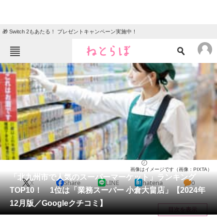
🎁 Switch 2もあたる！ プレゼントキャンペーン実施中！
ねとらぼメニュー
TOP
ニュース
エンタメ
クイズ
グルメ
地域
住まい
教育・育児
動物
リサーチ
福岡県
2024/12/27 13:30（公開）
画像はイメージです（画像：PIXTA）
会員記事
「北九州市で人気のスーパーマーケット」ランキング
X
Share
LINE
hatena
0
TOP10！ 1位は「業務スーパー 小倉大畠店」【2024年
メディア
12月版／Googleクチコミ】
目次を表示
注目記事を集めた総合ページ