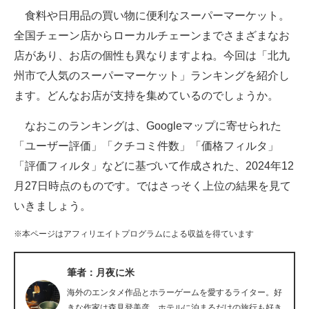
食料や日用品の買い物に便利なスーパーマーケット。
ITの今と未来を見通す
全国チェーン店からローカルチェーンまでさまざまなお
店があり、お店の個性も異なりますよね。今回は「北九
スマホと通信の最新トレンド
州市で人気のスーパーマーケット」ランキングを紹介し
進化するPCとデバイスの未来
ます。どんなお店が支持を集めているのでしょうか。
好きが集まる 比べて選べる
なおこのランキングは、Googleマップに寄せられた
「ユーザー評価」「クチコミ件数」「価格フィルタ」
ビジネスと働き方のヒント
「評価フィルタ」などに基づいて作成された、2024年12
AI活用のいまが分かる
月27日時点のものです。ではさっそく上位の結果を見て
いきましょう。
企業ITのトレンドを詳説
※本ページはアフィリエイトプログラムによる収益を得ています
経営リーダーのコミュニティ
マーケ×ITの今がよく分かる
筆者：月夜に米
海外のエンタメ作品とホラーゲームを愛するライター。好
ITエンジニア向け専門サイト
きな作家は森見登美彦。ホテルに泊まるだけの旅行も好き