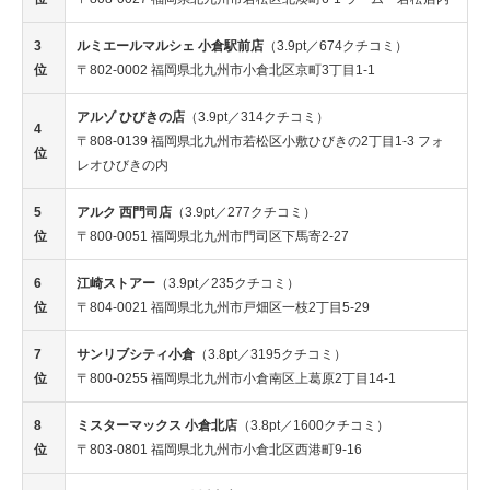
3
ルミエールマルシェ 小倉駅前店
（3.9pt／674クチコミ）
位
〒802-0002 福岡県北九州市小倉北区京町3丁目1-1
アルゾ ひびきの店
（3.9pt／314クチコミ）
4
〒808-0139 福岡県北九州市若松区小敷ひびきの2丁目1-3 フォ
位
レオひびきの内
5
アルク 西門司店
（3.9pt／277クチコミ）
位
〒800-0051 福岡県北九州市門司区下馬寄2-27
6
江崎ストアー
（3.9pt／235クチコミ）
位
〒804-0021 福岡県北九州市戸畑区一枝2丁目5-29
7
サンリブシティ小倉
（3.8pt／3195クチコミ）
位
〒800-0255 福岡県北九州市小倉南区上葛原2丁目14-1
8
ミスターマックス 小倉北店
（3.8pt／1600クチコミ）
位
〒803-0801 福岡県北九州市小倉北区西港町9-16