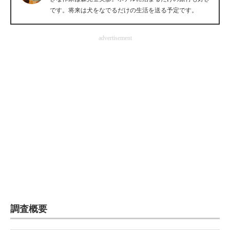
です。将来は犬をなでるだけの生活を送る予定です。
企業向けIT製品の総合サイト
IT製品の技術・比較・事例
advertisement
製造業のIT導入・活用を支援
モノづくり技術者専門サイト
エレクトロニクス専門サイト
電子設計の基本と応用
エネルギーの専門メディア
建設×テクノロジーの最前線
ちょっと気になるネットの話題
調査概要